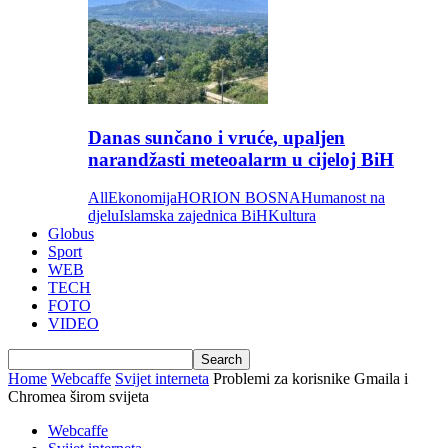
Danas sunčano i vruće, upaljen
narandžasti meteoalarm u cijeloj BiH
All
Ekonomija
HORION BOSNA
Humanost na
djelu
Islamska zajednica BiH
Kultura
Globus
Sport
WEB
TECH
FOTO
VIDEO
Home
Webcaffe
Svijet interneta
Problemi za korisnike Gmaila i
Chromea širom svijeta
Webcaffe