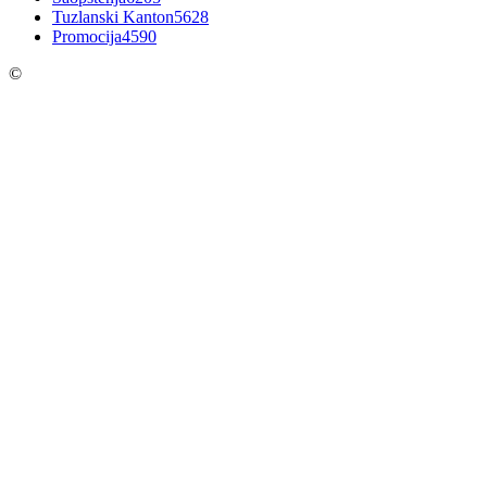
Tuzlanski Kanton
5628
Promocija
4590
©