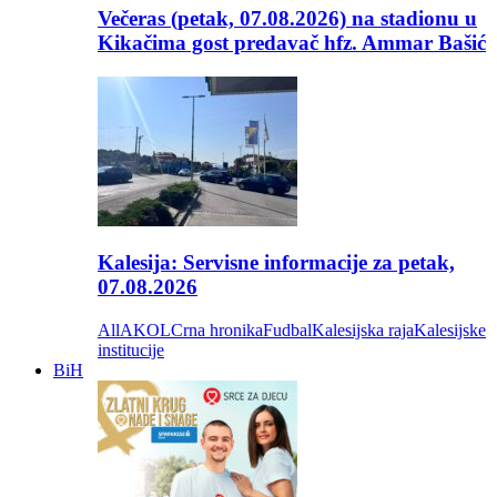
Večeras (petak, 07.08.2026) na stadionu u
Kikačima gost predavač hfz. Ammar Bašić
Kalesija: Servisne informacije za petak,
07.08.2026
All
AKOL
Crna hronika
Fudbal
Kalesijska raja
Kalesijske
institucije
BiH