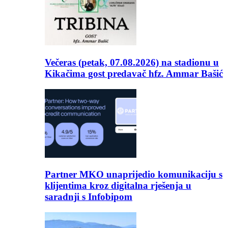
Večeras (petak, 07.08.2026) na stadionu u
Kikačima gost predavač hfz. Ammar Bašić
Partner MKO unaprijedio komunikaciju s
klijentima kroz digitalna rješenja u
saradnji s Infobipom