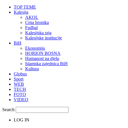
TOP TEME
Kalesija
AKOL
Crna hronika
Fudbal
Kalesijska raja
Kalesijske institucije
BiH
Ekonomija
HORION BOSNA
Humanost na djelu
Islamska zajednica BiH
Kultura
Globus
Sport
WEB
TECH
FOTO
VIDEO
Search
LOG IN