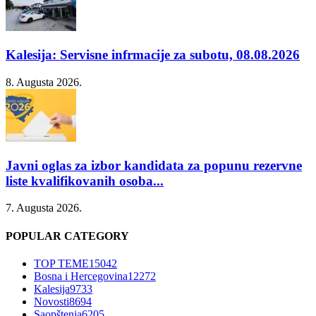
Kalesija: Servisne infrmacije za subotu, 08.08.2026
8. Augusta 2026.
Javni oglas za izbor kandidata za popunu rezervne
liste kvalifikovanih osoba...
7. Augusta 2026.
POPULAR CATEGORY
TOP TEME
15042
Bosna i Hercegovina
12272
Kalesija
9733
Novosti
8694
Saopštenja
6205