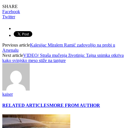
SHARE
Facebook
Twitter
Previous article
Kalesijac Miralem Ramić zadovoljio na probi u
Arsenalu
Next article
VIDEO/ Straša mučenja životinja: Tajna snimka otkriva
kako svinjsko meso stiže na tanjure
kaiser
RELATED ARTICLES
MORE FROM AUTHOR