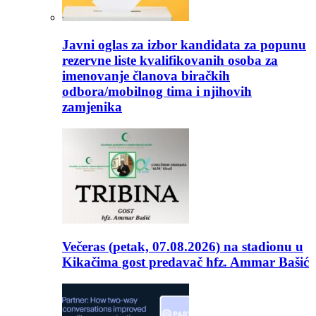
Javni oglas za izbor kandidata za popunu
rezervne liste kvalifikovanih osoba za
imenovanje članova biračkih
odbora/mobilnog tima i njihovih
zamjenika
Večeras (petak, 07.08.2026) na stadionu u
Kikačima gost predavač hfz. Ammar Bašić