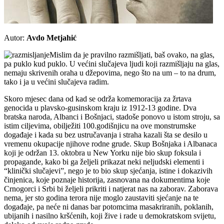
Autor:
Avdo Metjahić
Mislim da je pravilno razmišljati, baš ovako, na glas,
pa puklo kud puklo. U većini slučajeva ljudi koji razmišljaju na glas,
nemaju skrivenih oraha u džepovima, nego što na um – to na drum,
tako i ja u većini slučajeva radim.
Skoro mjesec dana od kad se održa komemoracija za žrtava
genocida u plavsko-gusinskom kraju iz 1912-13 godine. Dva
bratska naroda, Albanci i Bošnjaci, stadoše ponovo u istom stroju, sa
istim ciljevima, obilježiti 100.godišnjicu na ove monstrumske
događaje i kada su bez ustručavanja i straha kazali šta se desilo u
vremenu okupacije njihove rodne grude. Skup Bošnjaka i Albanaca
koji je održan 13. oktobra u New Yorku nije bio skup foksula i
propagande, kako bi ga željeli prikazat neki neljudski elementi i
“klinički slučajevi”, nego je to bio skup sjećanja, istine i dokazivih
činjenica, koje poznaje historija, zasnovana na dokumentima koje
Crnogorci i Srbi bi željeli prikriti i natjerat nas na zaborav. Zaborava
nema, jer sto godina terora nije moglo zaustaviti sjećanje na te
događaje, pa neće ni danas bar potomcima masakriranih, poklanih,
ubijanih i nasilno kršćenih, koji žive i rade u demokratskom svijetu,