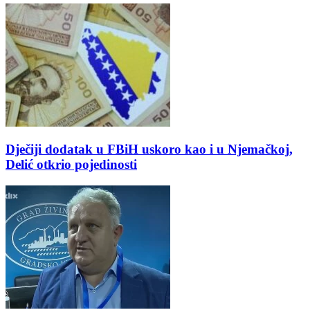
Dječiji dodatak u FBiH uskoro kao i u Njemačkoj,
Delić otkrio pojedinosti