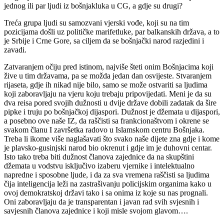
jednog ili par ljudi iz bošnjakluka u CG, a gdje su drugi?
Treća grupa ljudi su samozvani vjerski vođe, koji su na tim
pozicijama došli uz političke marifetluke, par balkanskih država, a to
je Srbije i Crne Gore, sa ciljem da se bošnjački narod razjedini i
zavadi.
Zatvaranjem očiju pred istinom, najviše šteti onim Bošnjacima koji
žive u tim državama, pa se možda jedan dan osvijeste. Stvaranjem
rijaseta, gdje ih nikad nije bilo, samo se može ostvariti sa ljudima
koji zaboravljaju na vjeru koju trebaju pripovijedati. Meni je da su
dva reisa pored svojih dužnosti u dvije države dobili zadatak da šire
pipke i truju po bošnjačkoj dijaspori. Dužnost je džemata u dijaspori,
a posebno ove naše IZ, da raščisti sa frankcionaštvom i okrene se
svakom članu I završetka radovo u Islamskom centru Bošnjaka.
Treba li ikome više naglašavati što svako naše dijete zna gdje i kome
je plavsko-gusinjski narod bio okrenut i gdje im je duhovni centar.
Isto tako treba biti dužnost članova zajednice da na skupštini
džemata u vodstvu isključivo izaberu vjernike i intelektualno
napredne i sposobne ljude, i da za sva vremena raščisti sa ljudima
čija inteligencija leži na zastrašivanju policijskim organima kako u
ovoj demokratskoj državi tako i sa onima iz koje su nas prognali.
Oni zaboravljaju da je transparentan i javan rad svih svjesnih i
savjesnih članova zajednice i koji misle svojom glavom….