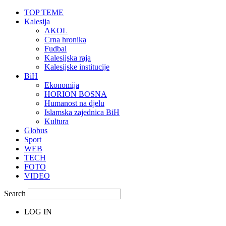
TOP TEME
Kalesija
AKOL
Crna hronika
Fudbal
Kalesijska raja
Kalesijske institucije
BiH
Ekonomija
HORION BOSNA
Humanost na djelu
Islamska zajednica BiH
Kultura
Globus
Sport
WEB
TECH
FOTO
VIDEO
Search
LOG IN