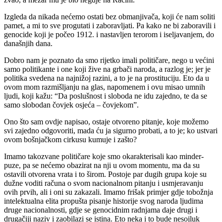
Izgleda da nikada nećemo ostati bez obmanjivača, koji će nam soliti
pamet, a mi to sve progutati i zaboravljati. Pa kako ne bi zaboravili i
genocide koji je počeo 1912. i nastavljen terorom i iseljavanjem, do
današnjih dana.
Dobro nam je poznato da smo rijetko imali političare, nego u većini
samo politikante i one koji žive na grbači naroda, a razlog je; jer je
politika svedena na najnižoj razini, a to je na prostituciju. Eto da u
ovom mom razmišljanju na glas, napomenem i ovu misao umnih
ljudi, koji kažu: “Da poslušnost i sloboda ne idu zajedno, te da se
samo slobodan čovjek osjeća – čovjekom”.
Ono što sam ovdje napisao, ostaje otvoreno pitanje, koje možemo
svi zajedno odgovoriti, mada ću ja sigurno probati, a to je; ko ustvari
ovom bošnjačkom cirkusu kumuje i zašto?
Imamo takozvane političare koje smo okarakterisali kao minder-
puze, pa se nećemo obazirat na nji u ovom momentu, ma da su
ostavili otvorena vrata i to širom. Postoje par dugih grupa koje su
dužne voditi računa o svom nacionalnom pitanju i usmjeravanju
ovih prvih, ali i oni su zakazali. Imamo frišak primjer gdje tobožnja
intelektualna elita propušta pisanje historije svog naroda ljudima
druge nacionalnosti, gdje se genocidnim radnjama daje drugi i
drugačiji naziv i zaobilazi se istina. Eto neka i to bude nesojluk