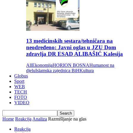
13 medicinskih sestara/tehničara na
neodređeno: Javni oglas u JZU Dom
zdravlja DR ESAD ALIBAŠIĆ Kalesija
All
Ekonomija
HORION BOSNA
Humanost na
djelu
Islamska zajednica BiH
Kultura
Globus
Sport
WEB
TECH
FOTO
VIDEO
Home
Reakcija
Analiza
Razmišljanje na glas
Reakcija