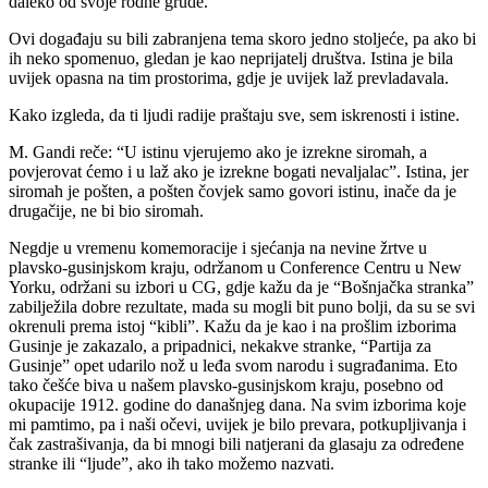
daleko od svoje rodne grude.
Ovi događaju su bili zabranjena tema skoro jedno stoljeće, pa ako bi
ih neko spomenuo, gledan je kao neprijatelj društva. Istina je bila
uvijek opasna na tim prostorima, gdje je uvijek laž prevladavala.
Kako izgleda, da ti ljudi radije praštaju sve, sem iskrenosti i istine.
M. Gandi reče: “U istinu vjerujemo ako je izrekne siromah, a
povjerovat ćemo i u laž ako je izrekne bogati nevaljalac”. Istina, jer
siromah je pošten, a pošten čovjek samo govori istinu, inače da je
drugačije, ne bi bio siromah.
Negdje u vremenu komemoracije i sjećanja na nevine žrtve u
plavsko-gusinjskom kraju, održanom u Conference Centru u New
Yorku, održani su izbori u CG, gdje kažu da je “Bošnjačka stranka”
zabilježila dobre rezultate, mada su mogli bit puno bolji, da su se svi
okrenuli prema istoj “kibli”. Kažu da je kao i na prošlim izborima
Gusinje je zakazalo, a pripadnici, nekakve stranke, “Partija za
Gusinje” opet udarilo nož u leđa svom narodu i sugrađanima. Eto
tako češće biva u našem plavsko-gusinjskom kraju, posebno od
okupacije 1912. godine do današnjeg dana. Na svim izborima koje
mi pamtimo, pa i naši očevi, uvijek je bilo prevara, potkupljivanja i
čak zastrašivanja, da bi mnogi bili natjerani da glasaju za određene
stranke ili “ljude”, ako ih tako možemo nazvati.