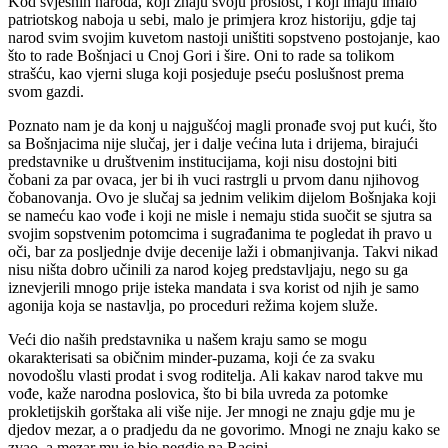
Kod svjesnih naroda, koji znaju svoju prošlost, i koji imaju imalo
patriotskog naboja u sebi, malo je primjera kroz historiju, gdje taj
narod svim svojim kuvetom nastoji uništiti sopstveno postojanje, kao
što to rade Bošnjaci u Cnoj Gori i šire. Oni to rade sa tolikom
strašću, kao vjerni sluga koji posjeduje pseću poslušnost prema
svom gazdi.
Poznato nam je da konj u najgušćoj magli pronađe svoj put kući, što
sa Bošnjacima nije slučaj, jer i dalje većina luta i drijema, birajući
predstavnike u društvenim institucijama, koji nisu dostojni biti
čobani za par ovaca, jer bi ih vuci rastrgli u prvom danu njihovog
čobanovanja. Ovo je slučaj sa jednim velikim dijelom Bošnjaka koji
se nameću kao vođe i koji ne misle i nemaju stida suočit se sjutra sa
svojim sopstvenim potomcima i sugrađanima te pogledat ih pravo u
oči, bar za posljednje dvije decenije laži i obmanjivanja. Takvi nikad
nisu ništa dobro učinili za narod kojeg predstavljaju, nego su ga
iznevjerili mnogo prije isteka mandata i sva korist od njih je samo
agonija koja se nastavlja, po proceduri režima kojem služe.
Veći dio naših predstavnika u našem kraju samo se mogu
okarakterisati sa običnim minder-puzama, koji će za svaku
novodošlu vlasti prodat i svog roditelja. Ali kakav narod takve mu
vođe, kaže narodna poslovica, što bi bila uvreda za potomke
prokletijskih gorštaka ali više nije. Jer mnogi ne znaju gdje mu je
djedov mezar, a o pradjedu da ne govorimo. Mnogi ne znaju kako se
zvao, a mezar mu je bio negdje na Racini.