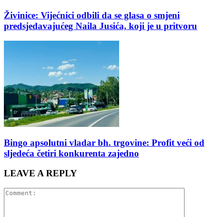
Živinice: Vijećnici odbili da se glasa o smjeni
predsjedavajućeg Naila Jusića, koji je u pritvoru
Bingo apsolutni vladar bh. trgovine: Profit veći od
sljedeća četiri konkurenta zajedno
LEAVE A REPLY