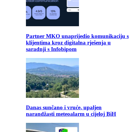
Partner MKO unaprijedio komunikaciju s
klijentima kroz digitalna rješenja u
saradnji s Infobipom
Danas sunčano i vruće, upaljen
narandžasti meteoalarm u cijeloj BiH