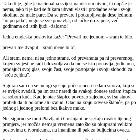
Tako ti je, gdje je nacionalna svijest na niskom nivou, ili uopšte je
nema, tako ti je kad se fukara uhvati vlasti i prodadne sebe i svoju
okolinu, za male pare. Da se prevare i potkupljivanja dese jednom
“ni po jada”, nego se sve ponavlja, od tačke do zapete, već
godinama od istih ljudi –žalosno!
Jedna engleska poslovica kaže: “Prevari me jednom – sram te bilo,
prevari me dvaput – sram mene bilo”.
Ali srami nema, ni sa jedne strane, od prevaranta pa ni prevarenog,
kojem svijest ne radi i dozvoljava da mu se isto ponavlja godinama,
prodajući svoj glas, svoju čast, svoje postojanje i svoju slobodu za
“srču zejtina”.
Siguran sam da se mnogi sjećaju priče o ocu i sedam sinova, koji su
se uvijek svađali, pa im otac naredi da svakoji donese sedam štapića
sa sobom kući. Kad je otac štapiće povezao zajedno, svi su sinovi
probali da ih polome ali uzalud. Otac na kraju odveže štapiće, pa po
jednog i jednog prelomi bez ikakve muke.
Ne, sigurno se moji Plavljani i Gusinjani ne sjećaju ovako lijepog
primjera, jer možda nemaju vremena zato što su okupirani velikim
poslovima u tvornicama, na imanjima ili pak za buljucima ovaca.