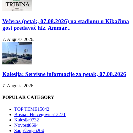
Večeras (petak, 07.08.2026) na stadionu u Kikačima
gost predavač hfz. Ammar...
7. Augusta 2026.
Kalesija: Servisne informacije za petak, 07.08.2026
7. Augusta 2026.
POPULAR CATEGORY
TOP TEME
15042
Bosna i Hercegovina
12271
Kalesija
9732
Novosti
8694
Saopštenja
6204