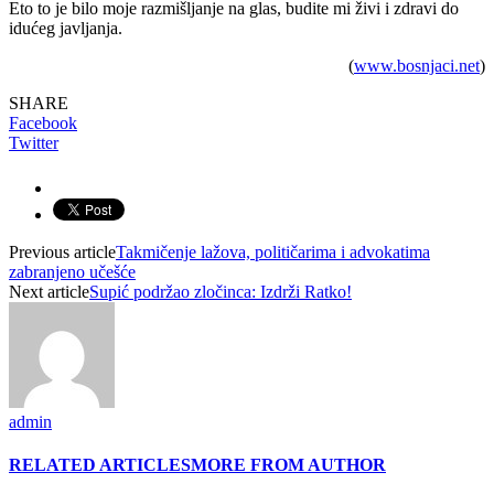
Eto to je bilo moje razmišljanje na glas, budite mi živi i zdravi do
idućeg javljanja.
(
www.bosnjaci.net
)
SHARE
Facebook
Twitter
Previous article
Takmičenje lažova, političarima i advokatima
zabranjeno učešće
Next article
Supić podržao zločinca: Izdrži Ratko!
admin
RELATED ARTICLES
MORE FROM AUTHOR