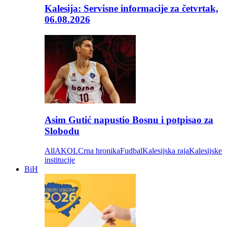
Kalesija: Servisne informacije za četvrtak,
06.08.2026
Asim Gutić napustio Bosnu i potpisao za
Slobodu
All
AKOL
Crna hronika
Fudbal
Kalesijska raja
Kalesijske
institucije
BiH