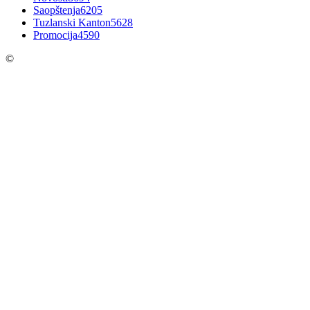
Saopštenja
6205
Tuzlanski Kanton
5628
Promocija
4590
©