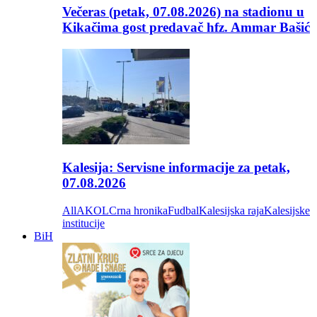
Večeras (petak, 07.08.2026) na stadionu u
Kikačima gost predavač hfz. Ammar Bašić
Kalesija: Servisne informacije za petak,
07.08.2026
All
AKOL
Crna hronika
Fudbal
Kalesijska raja
Kalesijske
institucije
BiH