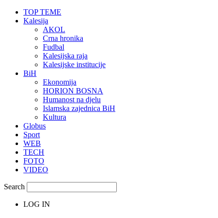
TOP TEME
Kalesija
AKOL
Crna hronika
Fudbal
Kalesijska raja
Kalesijske institucije
BiH
Ekonomija
HORION BOSNA
Humanost na djelu
Islamska zajednica BiH
Kultura
Globus
Sport
WEB
TECH
FOTO
VIDEO
Search
LOG IN