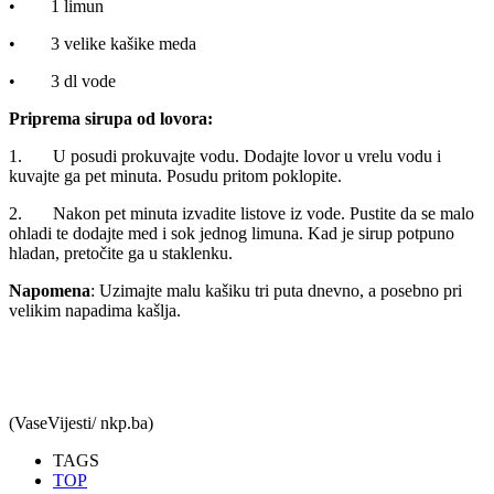
• 1 limun
• 3 velike kašike meda
• 3 dl vode
Priprema sirupa od lovora:
1. U posudi prokuvajte vodu. Dodajte lovor u vrelu vodu i
kuvajte ga pet minuta. Posudu pritom poklopite.
2. Nakon pet minuta izvadite listove iz vode. Pustite da se malo
ohladi te dodajte med i sok jednog limuna. Kad je sirup potpuno
hladan, pretočite ga u staklenku.
Napomena
: Uzimajte malu kašiku tri puta dnevno, a posebno pri
velikim napadima kašlja.
(VaseVijesti/ nkp.ba)
TAGS
TOP