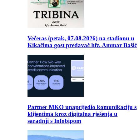
Večeras (petak, 07.08.2026) na stadionu u
Kikačima gost predavač hfz. Ammar Bašić
Partner MKO unaprijedio komunikaciju s
klijentima kroz digitalna rješenja u
saradnji s Infobipom