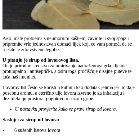
Ako imate problema s neumornim kašljem, zavirite u svoj špajz i
pripremite vrlo jednostavan domaći lijek koji će vam pomoći da se
riješite te zdravstvene tegobe.
U pitanju je sirup od lovorovog lista.
On je prirodno sredstvo za umirivanje nadraženoga grla, djeluje
protuupalno i antiseptički, a osim toga pročišćuje disajne puteve te
jača naš imunitet.
Lovorov list često se koristi u kuhinji kao dodatak jelima jer im daje
posebnu aromu, a eterično ulje lovora izvrsno je za inhalaciju i
dezinfekciju prostora, pogotovo u sezoni gripe.
U nastavku provjerite kako se pravi sirup od lovora.
Sastojci za sirup od lovora:
• 6 sušenih listova lovora