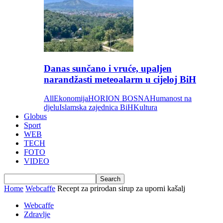
Danas sunčano i vruće, upaljen
narandžasti meteoalarm u cijeloj BiH
All
Ekonomija
HORION BOSNA
Humanost na
djelu
Islamska zajednica BiH
Kultura
Globus
Sport
WEB
TECH
FOTO
VIDEO
Home
Webcaffe
Recept za prirodan sirup za uporni kašalj
Webcaffe
Zdravlje