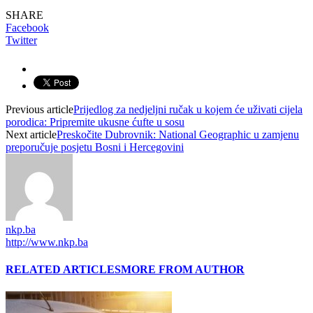
SHARE
Facebook
Twitter
Previous article
Prijedlog za nedjeljni ručak u kojem će uživati cijela
porodica: Pripremite ukusne ćufte u sosu
Next article
Preskočite Dubrovnik: National Geographic u zamjenu
preporučuje posjetu Bosni i Hercegovini
nkp.ba
http://www.nkp.ba
RELATED ARTICLES
MORE FROM AUTHOR