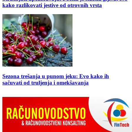
kako razlikovati jestive od otrovnih vrsta
Sezona trešanja u punom jeku: Evo kako ih
sačuvati od truljenja i omekšavanja