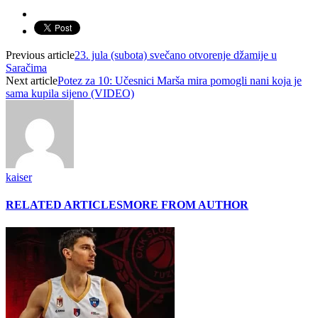
Previous article
23. jula (subota) svečano otvorenje džamije u
Saračima
Next article
Potez za 10: Učesnici Marša mira pomogli nani koja je
sama kupila sijeno (VIDEO)
kaiser
RELATED ARTICLES
MORE FROM AUTHOR