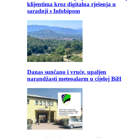
klijentima kroz digitalna rješenja u
saradnji s Infobipom
Danas sunčano i vruće, upaljen
narandžasti meteoalarm u cijeloj BiH