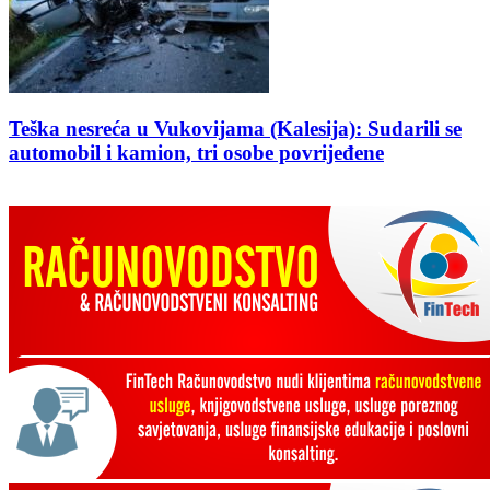
Teška nesreća u Vukovijama (Kalesija): Sudarili se
automobil i kamion, tri osobe povrijeđene