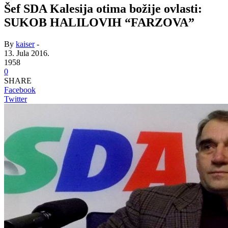
Šef SDA Kalesija otima božije ovlasti:
SUKOB HALILOVIH “FARZOVA”
By
kaiser
-
13. Jula 2016.
1958
0
SHARE
Facebook
Twitter