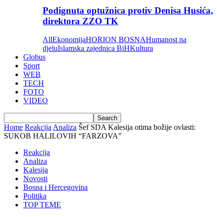
Podignuta optužnica protiv Denisa Husića,
direktora ZZO TK
All
Ekonomija
HORION BOSNA
Humanost na
djelu
Islamska zajednica BiH
Kultura
Globus
Sport
WEB
TECH
FOTO
VIDEO
Home
Reakcija
Analiza
Šef SDA Kalesija otima božije ovlasti:
SUKOB HALILOVIH “FARZOVA”
Reakcija
Analiza
Kalesija
Novosti
Bosna i Hercegovina
Politika
TOP TEME