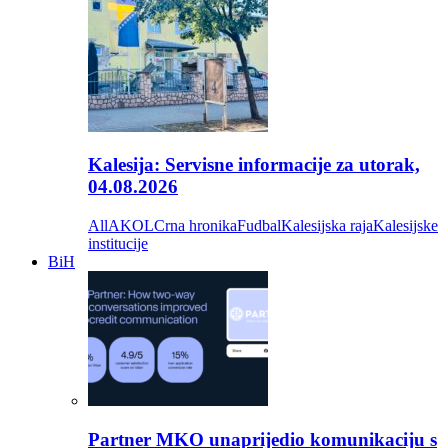
Kalesija: Servisne informacije za utorak,
04.08.2026
All
AKOL
Crna hronika
Fudbal
Kalesijska raja
Kalesijske
institucije
BiH
Partner MKO unaprijedio komunikaciju s