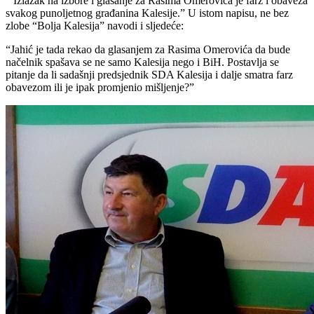
“ Izlazak na izbore i glasanje za Rasima Omerovića je farz i obaveza
svakog punoljetnog građanina Kalesije.” U istom napisu, ne bez
zlobe “Bolja Kalesija” navodi i sljedeće:
“Jahić je tada rekao da glasanjem za Rasima Omerovića da bude
načelnik spašava se ne samo Kalesija nego i BiH. Postavlja se
pitanje da li sadašnji predsjednik SDA Kalesija i dalje smatra farz
obavezom ili je ipak promjenio mišljenje?”