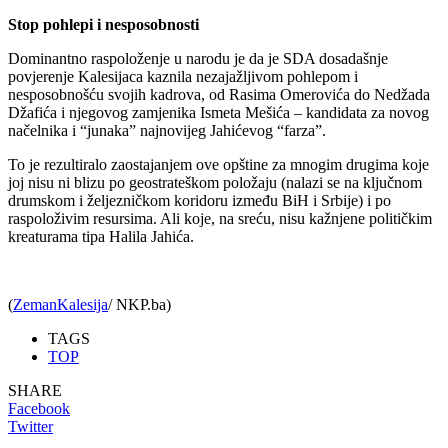
Stop pohlepi i nesposobnosti
Dominantno raspoloženje u narodu je da je SDA dosadašnje
povjerenje Kalesijaca kaznila nezajažljivom pohlepom i
nesposobnošću svojih kadrova, od Rasima Omerovića do Nedžada
Džafića i njegovog zamjenika Ismeta Mešića – kandidata za novog
načelnika i “junaka” najnovijeg Jahićevog “farza”.
To je rezultiralo zaostajanjem ove opštine za mnogim drugima koje
joj nisu ni blizu po geostrateškom položaju (nalazi se na ključnom
drumskom i željezničkom koridoru između BiH i Srbije) i po
raspoloživim resursima. Ali koje, na sreću, nisu kažnjene političkim
kreaturama tipa Halila Jahića.
(
ZemanKalesija
/ NKP.ba)
TAGS
TOP
SHARE
Facebook
Twitter