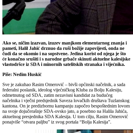
Ako se, ničim izazvan, izuzev manjkom elementarnog znanja i
pameti, Halil Jahić drznuo da ruši božije zapovijesti, onda ne
čudi da se okomio i na sopstvene. Jedina korist od njega je što
će konačno srušiti i s narodne grbače skinuti aktuelne kalesijske
vlastodršce iz SDA i minornih satelitskih stranaka i vijećnika.
Piše: Nedim Huskić
Sve je zakuhao Rasim Omerović – bivši općinski načelnik, a sada
federalni poslanik, ideolog vijećničkog Kluba za Bolju Kalesiju,
odmetnutog od SDA, zatim nezavisni kandidat za budućeg
načelnika i vječni predsjednik Saveza lovačkih društava Tuzlanskog
kantona. On je predizbornu kampanju započeo bespoštednim lovom
na svoje dojučerašnje SDA-ovsko jato, a posebno na Halila Jahića,
aktuelnog presjednika SDA Kalesija. U tom cilju, Rasim Omerović
ponajviše “otvara paljbu” iz svog portala “Bolja Kalesija”.