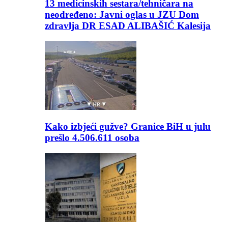
13 medicinskih sestara/tehničara na
neodređeno: Javni oglas u JZU Dom
zdravlja DR ESAD ALIBAŠIĆ Kalesija
Kako izbjeći gužve? Granice BiH u julu
prešlo 4.506.611 osoba