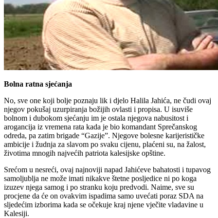
Bolna ratna sjećanja
No, sve one koji bolje poznaju lik i djelo Halila Jahića, ne čudi ovaj
njegov pokušaj uzurpiranja božijih ovlasti i propisa. U isuviše
bolnom i dubokom sjećanju im je ostala njegova nabusitost i
arogancija iz vremena rata kada je bio komandant Sprečanskog
odreda, pa zatim brigade “Gazije”. Njegove bolesne karijerističke
ambicije i žudnja za slavom po svaku cijenu, plaćeni su, na žalost,
životima mnogih najvećih patriota kalesijske opštine.
Srećom u nesreći, ovaj najnoviji napad Jahićeve bahatosti i tupavog
samoljublja ne može imati nikakve štetne posljedice ni po koga
izuzev njega samog i po stranku koju predvodi. Naime, sve su
procjene da će on ovakvim ispadima samo uvećati poraz SDA na
sljedećim izborima kada se očekuje kraj njene vječite vladavine u
Kalesiji.