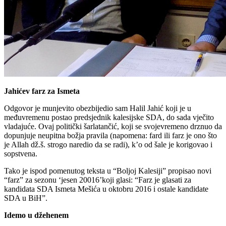
Jahićev farz za Ismeta
Odgovor je munjevito obezbijedio sam Halil Jahić koji je u
međuvremenu postao predsjednik kalesijske SDA, do sada vječito
vladajuće. Ovaj politički šarlatančić, koji se svojevremeno drznuo da
dopunjuje neupitna božja pravila (napomena: fard ili farz je ono što
je Allah dž.š. strogo naredio da se radi), k’o od šale je korigovao i
sopstvena.
Tako je ispod pomenutog teksta u “Boljoj Kalesiji” propisao novi
“farz” za sezonu ‘jesen 20016’koji glasi: “Farz je glasati za
kandidata SDA Ismeta Mešića u oktobru 2016 i ostale kandidate
SDA u BiH”.
Idemo u džehenem