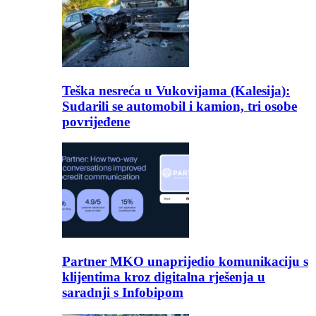
Teška nesreća u Vukovijama (Kalesija):
Sudarili se automobil i kamion, tri osobe
povrijeđene
Partner MKO unaprijedio komunikaciju s
klijentima kroz digitalna rješenja u
saradnji s Infobipom