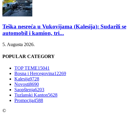
Teška nesreća u Vukovijama (Kalesija): Sudarili se
automobil i kamion, tri...
5. Augusta 2026.
POPULAR CATEGORY
TOP TEME
15041
Bosna i Hercegovina
12269
Kalesija
9728
Novosti
8690
Saopštenja
6203
Tuzlanski Kanton
5628
Promocija
4588
©