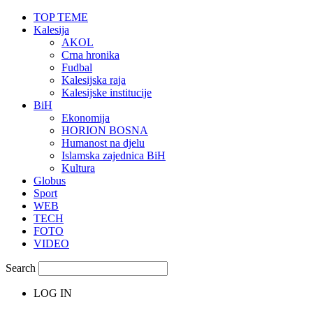
TOP TEME
Kalesija
AKOL
Crna hronika
Fudbal
Kalesijska raja
Kalesijske institucije
BiH
Ekonomija
HORION BOSNA
Humanost na djelu
Islamska zajednica BiH
Kultura
Globus
Sport
WEB
TECH
FOTO
VIDEO
Search
LOG IN