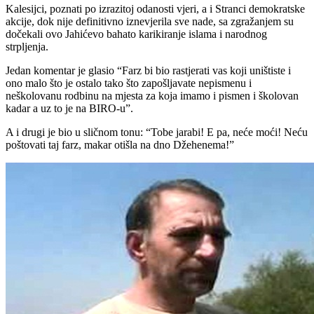
Kalesijci, poznati po izrazitoj odanosti vjeri, a i Stranci demokratske
akcije, dok nije definitivno iznevjerila sve nade, sa zgražanjem su
dočekali ovo Jahićevo bahato karikiranje islama i narodnog
strpljenja.
Jedan komentar je glasio “Farz bi bio rastjerati vas koji uništiste i
ono malo što je ostalo tako što zapošljavate nepismenu i
neškolovanu rodbinu na mjesta za koja imamo i pismen i školovan
kadar a uz to je na BIRO-u”.
A i drugi je bio u sličnom tonu: “Tobe jarabi! E pa, neće moći! Neću
poštovati taj farz, makar otišla na dno Džehenema!”