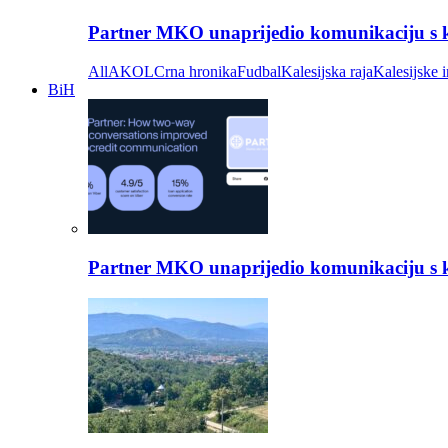
Partner MKO unaprijedio komunikaciju s kli
All
AKOL
Crna hronika
Fudbal
Kalesijska raja
Kalesijske i
BiH
Partner MKO unaprijedio komunikaciju s kli