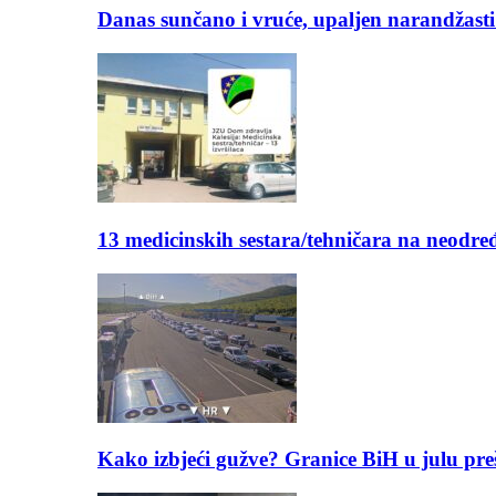
Danas sunčano i vruće, upaljen narandžasti
13 medicinskih sestara/tehničara na neod
Kako izbjeći gužve? Granice BiH u julu pre