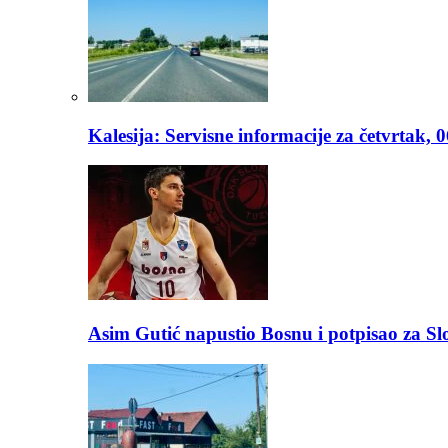
Kalesija: Servisne informacije za četvrtak, 
Asim Gutić napustio Bosnu i potpisao za S