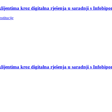
jentima kroz digitalna rješenja u saradnji s Infobip
nstitucije
jentima kroz digitalna rješenja u saradnji s Infobip