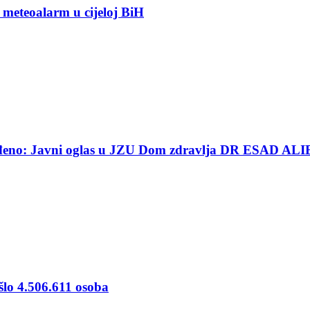
 meteoalarm u cijeloj BiH
ređeno: Javni oglas u JZU Dom zdravlja DR ESAD ALI
šlo 4.506.611 osoba