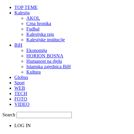
TOP TEME
Kalesija
AKOL
Crna hronika
Fudbal
Kalesijska raja
Kalesijske institucije
BiH
Ekonomija
HORION BOSNA
Humanost na djelu
Islamska zajednica BiH
Kultura
Globus
Sport
WEB
TECH
FOTO
VIDEO
Search
LOG IN