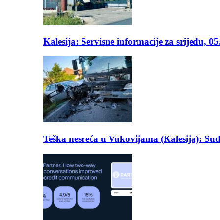
Kalesija: Servisne informacije za srijedu, 0
Teška nesreća u Vukovijama (Kalesija): Suda