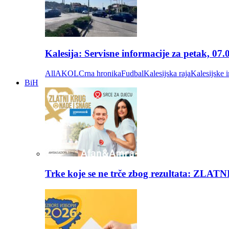
Kalesija: Servisne informacije za petak, 07.
All
AKOL
Crna hronika
Fudbal
Kalesijska raja
Kalesijske i
BiH
Trke koje se ne trče zbog rezultata: Z