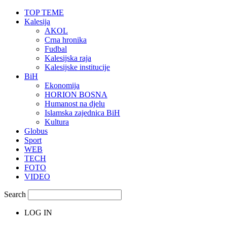
TOP TEME
Kalesija
AKOL
Crna hronika
Fudbal
Kalesijska raja
Kalesijske institucije
BiH
Ekonomija
HORION BOSNA
Humanost na djelu
Islamska zajednica BiH
Kultura
Globus
Sport
WEB
TECH
FOTO
VIDEO
Search
LOG IN