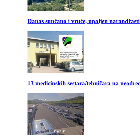
Danas sunčano i vruće, upaljen narandžasti
13 medicinskih sestara/tehničara na neod