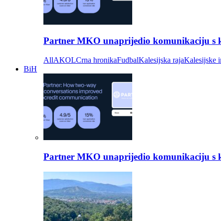
Partner MKO unaprijedio komunikaciju s kli
All
AKOL
Crna hronika
Fudbal
Kalesijska raja
Kalesijske i
BiH
Partner MKO unaprijedio komunikaciju s kli