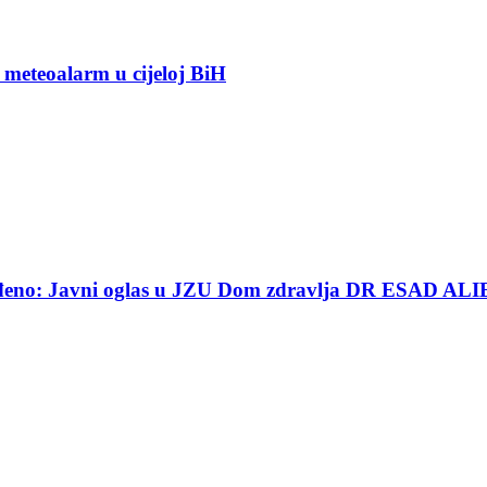
 meteoalarm u cijeloj BiH
ređeno: Javni oglas u JZU Dom zdravlja DR ESAD ALI