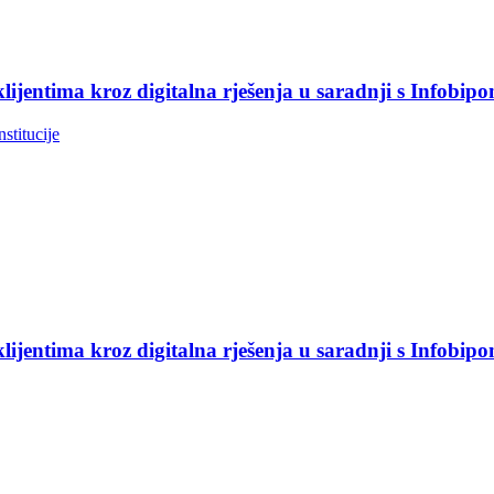
jentima kroz digitalna rješenja u saradnji s Infobip
nstitucije
jentima kroz digitalna rješenja u saradnji s Infobip