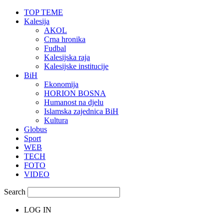
TOP TEME
Kalesija
AKOL
Crna hronika
Fudbal
Kalesijska raja
Kalesijske institucije
BiH
Ekonomija
HORION BOSNA
Humanost na djelu
Islamska zajednica BiH
Kultura
Globus
Sport
WEB
TECH
FOTO
VIDEO
Search
LOG IN