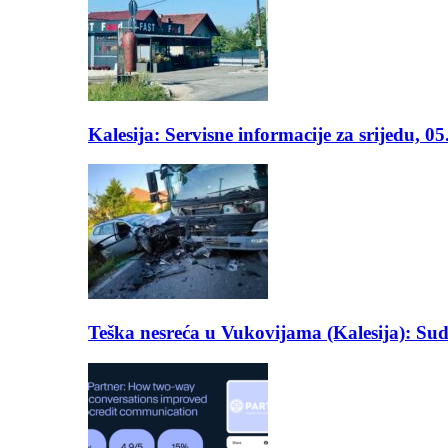
Kalesija: Servisne informacije za srijedu, 0
Teška nesreća u Vukovijama (Kalesija): Suda