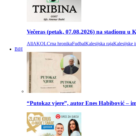
Večeras (petak, 07.08.2026) na stadionu u
All
AKOL
Crna hronika
Fudbal
Kalesijska raja
Kalesijske i
BiH
“Putokaz vjere”, autor Enes Habibović – im