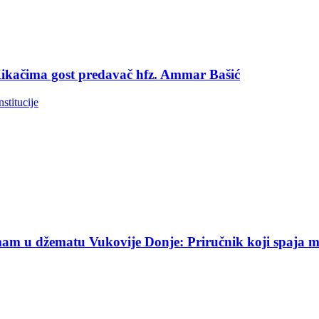
 Kikačima gost predavač hfz. Ammar Bašić
nstitucije
am u džematu Vukovije Donje: Priručnik koji spaja mekt