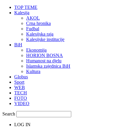
TOP TEME
Kalesija
AKOL
Crna hronika
Fudbal
Kalesijska raja
Kalesijske institucije
BiH
Ekonomija
HORION BOSNA
Humanost na djelu
Islamska zajednica BiH
Kultura
Globus
Sport
WEB
TECH
FOTO
VIDEO
Search
LOG IN