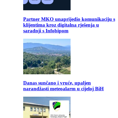
Partner MKO unaprijedio komunikaciju s
klijentima kroz digitalna rješenja u
saradnji s Infobipom
Danas sunčano i vruće, upaljen
narandžasti meteoalarm u cijeloj BiH