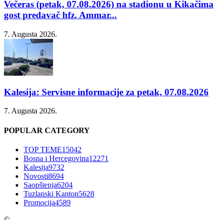
Večeras (petak, 07.08.2026) na stadionu u Kikačima
gost predavač hfz. Ammar...
7. Augusta 2026.
Kalesija: Servisne informacije za petak, 07.08.2026
7. Augusta 2026.
POPULAR CATEGORY
TOP TEME
15042
Bosna i Hercegovina
12271
Kalesija
9732
Novosti
8694
Saopštenja
6204
Tuzlanski Kanton
5628
Promocija
4589
©