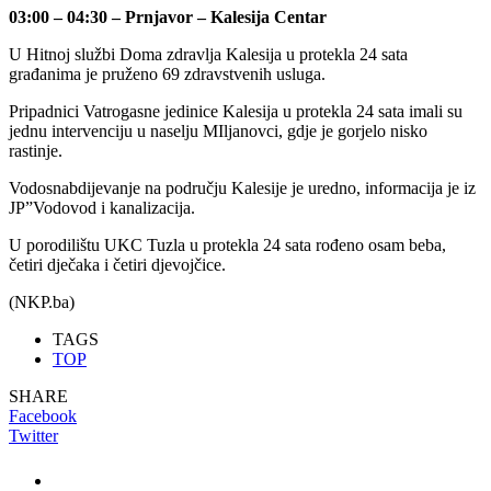
03:00 – 04:30 – Prnjavor – Kalesija Centar
U Hitnoj službi Doma zdravlja Kalesija u protekla 24 sata
građanima je pruženo 69 zdravstvenih usluga.
Pripadnici Vatrogasne jedinice Kalesija u protekla 24 sata imali su
jednu intervenciju u naselju MIljanovci, gdje je gorjelo nisko
rastinje.
Vodosnabdijevanje na području Kalesije je uredno, informacija je iz
JP”Vodovod i kanalizacija.
U porodilištu UKC Tuzla u protekla 24 sata rođeno osam beba,
četiri dječaka i četiri djevojčice.
(NKP.ba)
TAGS
TOP
SHARE
Facebook
Twitter