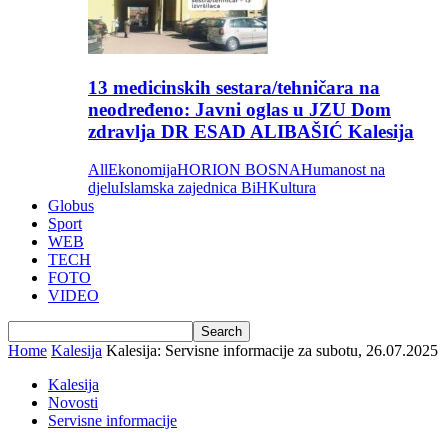
13 medicinskih sestara/tehničara na
neodređeno: Javni oglas u JZU Dom
zdravlja DR ESAD ALIBAŠIĆ Kalesija
All
Ekonomija
HORION BOSNA
Humanost na
djelu
Islamska zajednica BiH
Kultura
Globus
Sport
WEB
TECH
FOTO
VIDEO
Home
Kalesija
Kalesija: Servisne informacije za subotu, 26.07.2025
Kalesija
Novosti
Servisne informacije