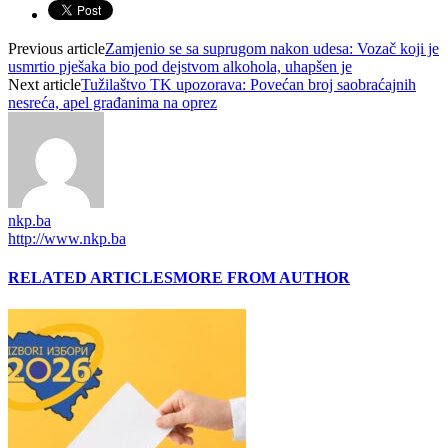
Previous article
Zamjenio se sa suprugom nakon udesa: Vozač koji je
usmrtio pješaka bio pod dejstvom alkohola, uhapšen je
Next article
Tužilaštvo TK upozorava: Povećan broj saobraćajnih
nesreća, apel građanima na oprez
nkp.ba
http://www.nkp.ba
RELATED ARTICLES
MORE FROM AUTHOR