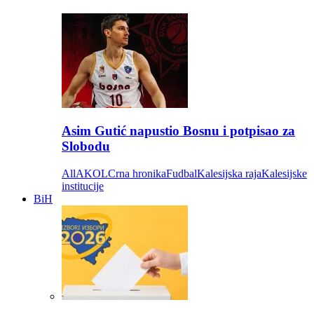
Asim Gutić napustio Bosnu i potpisao za
Slobodu
All
AKOL
Crna hronika
Fudbal
Kalesijska raja
Kalesijske
institucije
BiH