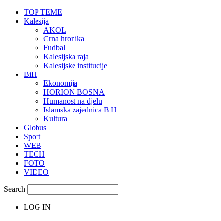
TOP TEME
Kalesija
AKOL
Crna hronika
Fudbal
Kalesijska raja
Kalesijske institucije
BiH
Ekonomija
HORION BOSNA
Humanost na djelu
Islamska zajednica BiH
Kultura
Globus
Sport
WEB
TECH
FOTO
VIDEO
Search
LOG IN