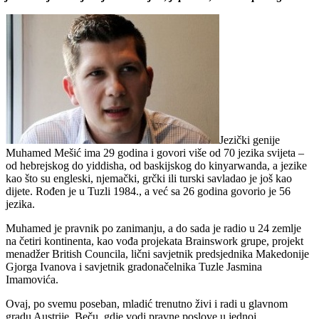
Jezički genije
Muhamed Mešić ima 29 godina i govori više od 70 jezika svijeta –
od hebrejskog do yiddisha, od baskijskog do kinyarwanda, a jezike
kao što su engleski, njemački, grčki ili turski savladao je još kao
dijete. Rođen je u Tuzli 1984., a već sa 26 godina govorio je 56
jezika.
Muhamed je pravnik po zanimanju, a do sada je radio u 24 zemlje
na četiri kontinenta, kao vođa projekata Brainswork grupe, projekt
menadžer British Councila, lični savjetnik predsjednika Makedonije
Gjorga Ivanova i savjetnik gradonačelnika Tuzle Jasmina
Imamovića.
Ovaj, po svemu poseban, mladić trenutno živi i radi u glavnom
gradu Austrije, Beču, gdje vodi pravne poslove u jednoj