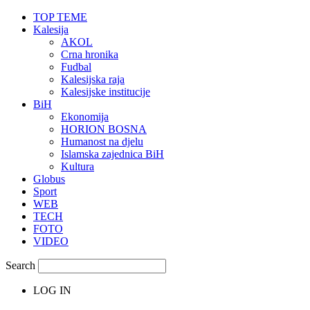
TOP TEME
Kalesija
AKOL
Crna hronika
Fudbal
Kalesijska raja
Kalesijske institucije
BiH
Ekonomija
HORION BOSNA
Humanost na djelu
Islamska zajednica BiH
Kultura
Globus
Sport
WEB
TECH
FOTO
VIDEO
Search
LOG IN