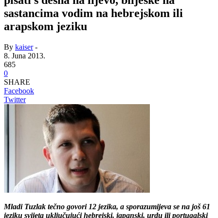
pisati s desna na lijevo, bilješke na
sastancima vodim na hebrejskom ili
arapskom jeziku
By
kaiser
-
8. Juna 2013.
685
0
SHARE
Facebook
Twitter
Mladi Tuzlak tečno govori 12 jezika, a sporazumijeva se na još 61
jeziku svijeta uključujući hebrejski, japanski, urdu ili portugalski