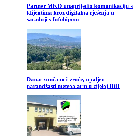
Partner MKO unaprijedio komunikaciju s
klijentima kroz digitalna rješenja u
saradnji s Infobipom
Danas sunčano i vruće, upaljen
narandžasti meteoalarm u cijeloj BiH