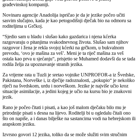
građevinskoj kompaniji.
Novinaru agencije Anadolija ispričao je da je jezike počeo učiti
sasvim slučajno, kada je kao petogodišnji dječak bio na odmoru sa
roditeljima u Grčkoj.
“Sjedio sam u hladu i slušao kako gazdarica i njena kćerka
razgovaraju o pitanjima svakodnevnog života. Slušao sam njihov
razgovor i žena je rekla svojoj kćerki na grčkom, u bukvalnom
prevodu, ‘ovo je mašina za veš’. Meni je ta riječ mašina za veš
ostala kao prva u sjećanju“, prisjetio se Muhamed dodavši da se tada
rodila želja za upoznavanje stranih jezika.
Za vrijeme rata u Tuzli je sretao vojnike UNPROFOR-a iz Švedske,
Pakistana, Norveške i, iz dječije radoznalosti, „pokupio“ je nekoliko
riječi na švedskom, urdu i norveškom. Jezike je najviše učio kroz
situacije asimilacije, a jedini kojeg je učio na kursu bio je znakovni
jezik.
Rano je počeo čitati i pisati, a kao još malom dječaku bilo mu je
prirodnije pisati s desna na lijevo. Roditelji bi u ogledalu čitali ono
što on napiše, a i danas bilješke na sastancima vodi na hebrejskom ili
arapskom jeziku.
Izvrsno govori 12 jezika, toliko da se može služiti svim stručnim