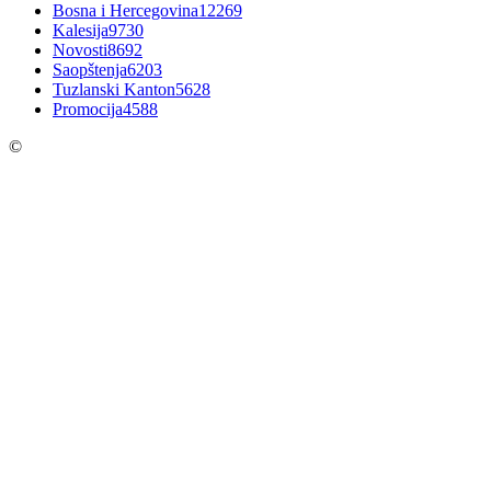
Bosna i Hercegovina
12269
Kalesija
9730
Novosti
8692
Saopštenja
6203
Tuzlanski Kanton
5628
Promocija
4588
©