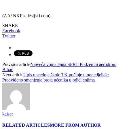
(AA/ NKP kalesijski.com)
SHARE
Facebook
Twitter
Previous article
Najveća vojna tajna SFRJ: Podzemni aerodrom
Bihać
Next article
Upis u srednje škole TK počinje u ponedjeljak:
Predviđeno smanjenje broja učenika u odjeljenjima
kaiser
RELATED ARTICLES
MORE FROM AUTHOR