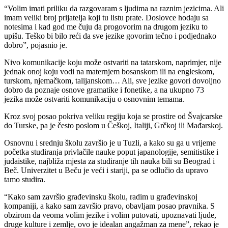
“Volim imati priliku da razgovaram s ljudima na raznim jezicima. Ali
imam veliki broj prijatelja koji tu listu prate. Doslovce hodaju sa
notesima i kad god me čuju da progovorim na drugom jeziku to
upišu. Teško bi bilo reći da sve jezike govorim tečno i podjednako
dobro”, pojasnio je.
Nivo komunikacije koju može ostvariti na tatarskom, naprimjer, nije
jednak onoj koju vodi na maternjem bosanskom ili na engleskom,
turskom, njemačkom, talijanskom… Ali, sve jezike govori dovoljno
dobro da poznaje osnove gramatike i fonetike, a na ukupno 73
jezika može ostvariti komunikaciju o osnovnim temama.
Kroz svoj posao pokriva veliku regiju koja se prostire od Švajcarske
do Turske, pa je često poslom u Češkoj, Italiji, Grčkoj ili Mađarskoj.
Osnovnu i srednju školu završio je u Tuzli, a kako su ga u vrijeme
početka studiranja privlačile nauke poput japanologije, semitistike i
judaistike, najbliža mjesta za studiranje tih nauka bili su Beograd i
Beč. Univerzitet u Beču je veći i stariji, pa se odlučio da upravo
tamo studira.
“Kako sam završio građevinsku školu, radim u građevinskoj
kompaniji, a kako sam završio pravo, obavljam posao pravnika. S
obzirom da veoma volim jezike i volim putovati, upoznavati ljude,
druge kulture i zemlje, ovo je idealan angažman za mene”, rekao je