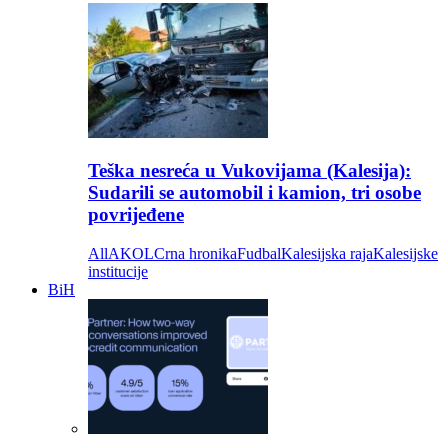
Teška nesreća u Vukovijama (Kalesija):
Sudarili se automobil i kamion, tri osobe
povrijeđene
All
AKOL
Crna hronika
Fudbal
Kalesijska raja
Kalesijske
institucije
BiH