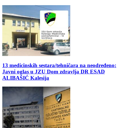
13 medicinskih sestara/tehničara na neodređeno:
Javni oglas u JZU Dom zdravlja DR ESAD
ALIBAŠIĆ Kalesija