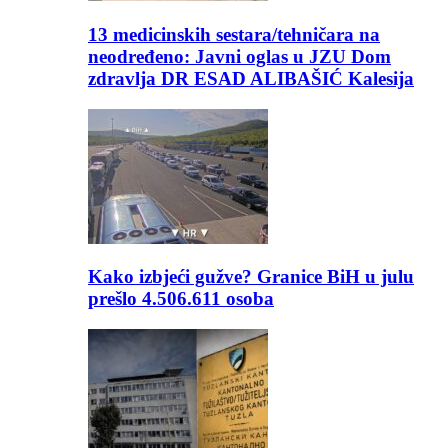
13 medicinskih sestara/tehničara na
neodređeno: Javni oglas u JZU Dom
zdravlja DR ESAD ALIBAŠIĆ Kalesija
Kako izbjeći gužve? Granice BiH u julu
prešlo 4.506.611 osoba