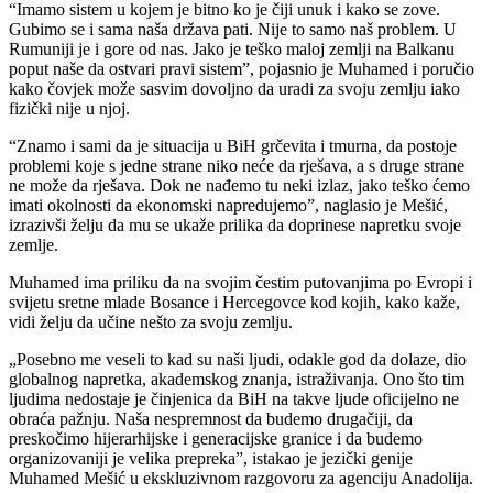
“Imamo sistem u kojem je bitno ko je čiji unuk i kako se zove.
Gubimo se i sama naša država pati. Nije to samo naš problem. U
Rumuniji je i gore od nas. Jako je teško maloj zemlji na Balkanu
poput naše da ostvari pravi sistem”, pojasnio je Muhamed i poručio
kako čovjek može sasvim dovoljno da uradi za svoju zemlju iako
fizički nije u njoj.
“Znamo i sami da je situacija u BiH grčevita i tmurna, da postoje
problemi koje s jedne strane niko neće da rješava, a s druge strane
ne može da rješava. Dok ne nađemo tu neki izlaz, jako teško ćemo
imati okolnosti da ekonomski napredujemo”, naglasio je Mešić,
izrazivši želju da mu se ukaže prilika da doprinese napretku svoje
zemlje.
Muhamed ima priliku da na svojim čestim putovanjima po Evropi i
svijetu sretne mlade Bosance i Hercegovce kod kojih, kako kaže,
vidi želju da učine nešto za svoju zemlju.
„Posebno me veseli to kad su naši ljudi, odakle god da dolaze, dio
globalnog napretka, akademskog znanja, istraživanja. Ono što tim
ljudima nedostaje je činjenica da BiH na takve ljude oficijelno ne
obraća pažnju. Naša nespremnost da budemo drugačiji, da
preskočimo hijerarhijske i generacijske granice i da budemo
organizovaniji je velika prepreka”, istakao je jezički genije
Muhamed Mešić u ekskluzivnom razgovoru za agenciju Anadolija.