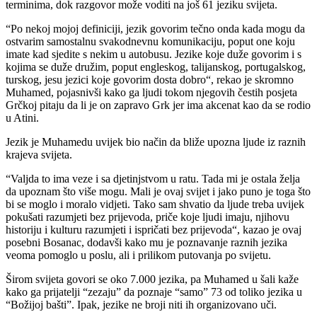
terminima, dok razgovor može voditi na još 61 jeziku svijeta.
“Po nekoj mojoj definiciji, jezik govorim tečno onda kada mogu da
ostvarim samostalnu svakodnevnu komunikaciju, poput one koju
imate kad sjedite s nekim u autobusu. Jezike koje duže govorim i s
kojima se duže družim, poput engleskog, talijanskog, portugalskog,
turskog, jesu jezici koje govorim dosta dobro“, rekao je skromno
Muhamed, pojasnivši kako ga ljudi tokom njegovih čestih posjeta
Grčkoj pitaju da li je on zapravo Grk jer ima akcenat kao da se rodio
u Atini.
Jezik je Muhamedu uvijek bio način da bliže upozna ljude iz raznih
krajeva svijeta.
“Valjda to ima veze i sa djetinjstvom u ratu. Tada mi je ostala želja
da upoznam što više mogu. Mali je ovaj svijet i jako puno je toga što
bi se moglo i moralo vidjeti. Tako sam shvatio da ljude treba uvijek
pokušati razumjeti bez prijevoda, priče koje ljudi imaju, njihovu
historiju i kulturu razumjeti i ispričati bez prijevoda“, kazao je ovaj
posebni Bosanac, dodavši kako mu je poznavanje raznih jezika
veoma pomoglo u poslu, ali i prilikom putovanja po svijetu.
Širom svijeta govori se oko 7.000 jezika, pa Muhamed u šali kaže
kako ga prijatelji “zezaju” da poznaje “samo” 73 od toliko jezika u
“Božijoj bašti”. Ipak, jezike ne broji niti ih organizovano uči.