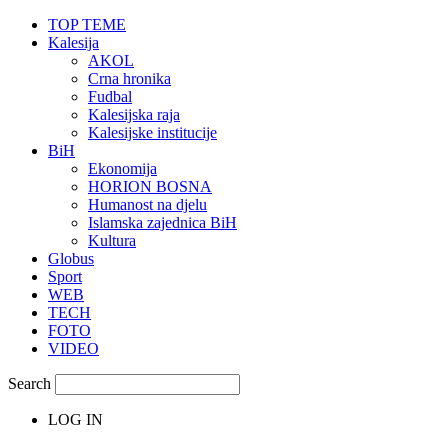
TOP TEME
Kalesija
AKOL
Crna hronika
Fudbal
Kalesijska raja
Kalesijske institucije
BiH
Ekonomija
HORION BOSNA
Humanost na djelu
Islamska zajednica BiH
Kultura
Globus
Sport
WEB
TECH
FOTO
VIDEO
Search
LOG IN