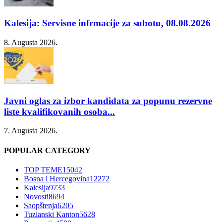
Kalesija: Servisne infrmacije za subotu, 08.08.2026
8. Augusta 2026.
Javni oglas za izbor kandidata za popunu rezervne
liste kvalifikovanih osoba...
7. Augusta 2026.
POPULAR CATEGORY
TOP TEME
15042
Bosna i Hercegovina
12272
Kalesija
9733
Novosti
8694
Saopštenja
6205
Tuzlanski Kanton
5628