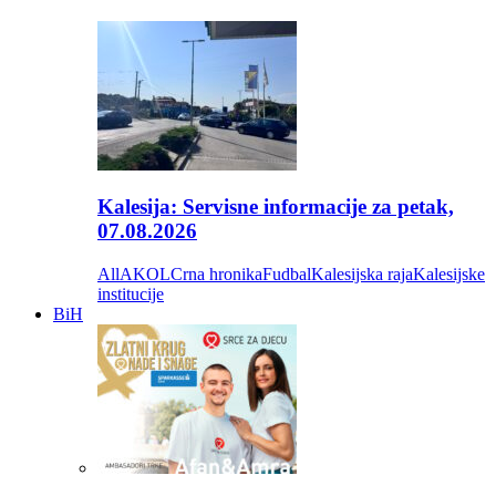
Kalesija: Servisne informacije za petak,
07.08.2026
All
AKOL
Crna hronika
Fudbal
Kalesijska raja
Kalesijske
institucije
BiH