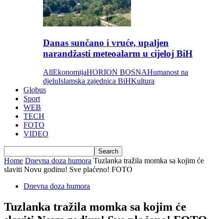
Danas sunčano i vruće, upaljen
narandžasti meteoalarm u cijeloj BiH
All
Ekonomija
HORION BOSNA
Humanost na
djelu
Islamska zajednica BiH
Kultura
Globus
Sport
WEB
TECH
FOTO
VIDEO
Home
Dnevna doza humora
Tuzlanka tražila momka sa kojim će
slaviti Novu godinu! Sve plaćeno! FOTO
Dnevna doza humora
Tuzlanka tražila momka sa kojim će