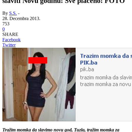
slaviti Novu godinu! Sve plaćeno! FOTO
By
S.S.
-
28. Decembra 2013.
753
0
SHARE
Facebook
Twitter
Tražim momka da slavimo novu god, Tuzla, tražim momka za