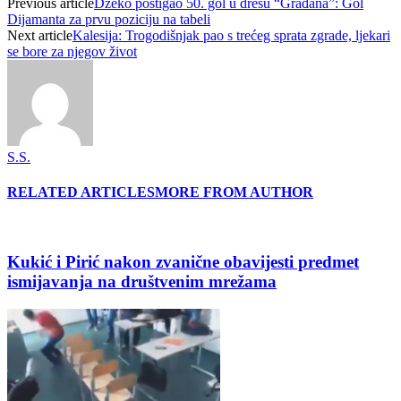
Previous article
Džeko postigao 50. gol u dresu “Građana”: Gol
Dijamanta za prvu poziciju na tabeli
Next article
Kalesija: Trogodišnjak pao s trećeg sprata zgrade, ljekari
se bore za njegov život
S.S.
RELATED ARTICLES
MORE FROM AUTHOR
Kukić i Pirić nakon zvanične obavijesti predmet
ismijavanja na društvenim mrežama