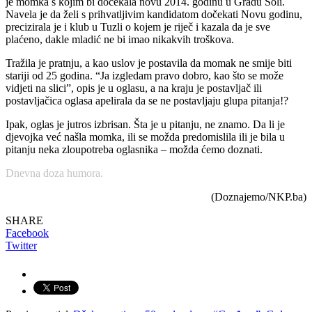
je momka s kojim bi dočekala novu 2014. godinu u Gradu Soli.
Navela je da želi s prihvatljivim kandidatom dočekati Novu godinu,
precizirala je i klub u Tuzli o kojem je riječ i kazala da je sve
plaćeno, dakle mladić ne bi imao nikakvih troškova.
Tražila je pratnju, a kao uslov je postavila da momak ne smije biti
stariji od 25 godina. “Ja izgledam pravo dobro, kao što se može
vidjeti na slici”, opis je u oglasu, a na kraju je postavljač ili
postavljačica oglasa apelirala da se ne postavljaju glupa pitanja!?
Ipak, oglas je jutros izbrisan. Šta je u pitanju, ne znamo. Da li je
djevojka već našla momka, ili se možda predomislila ili je bila u
pitanju neka zloupotreba oglasnika – možda ćemo doznati.
Dnevna doza humora.
(Doznajemo/NKP.ba)
SHARE
Facebook
Twitter