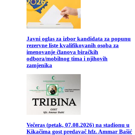
Javni oglas za izbor kandidata za popunu
rezervne liste kvalifikovanih osoba za
imenovanje članova biračkih
odbora/mobilnog tima i njihovih
zamjenika
Večeras (petak, 07.08.2026) na stadionu u
Kikačima gost predavač hfz. Ammar Bašić