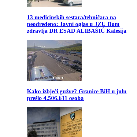
13 medicinskih sestara/tehničara na
neodređeno: Javni oglas u JZU Dom
zdravlja DR ESAD ALIBAŠIĆ Kalesija
Kako izbjeći gužve? Granice BiH u julu
prešlo 4.506.611 osoba