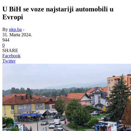
U BiH se voze najstariji automobili u
Evropi
By
nkp.ba
-
31. Marta 2024.
944
0
SHARE
Facebook
Twitter