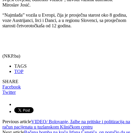
Miroslav Josić.
“Najmlađa” vozila u Evropi, čija je prosječna starost oko 8 godina,
voze Austrijanci, Irci i Danci, a u regionu Slovenci, sa prosječnom
starosti četvorotočkaša od 12 godina.
(NKP.ba)
TAGS
TOP
SHARE
Facebook
Twitter
Previous article
VIDEO/ Bolovanje, žalbe na pritiske i politizacija na
račun pacijenata u tuzlanskom Kliničkom centru
Next article
Bačena bomba na kuću Irfana Čengića, on poručio da se