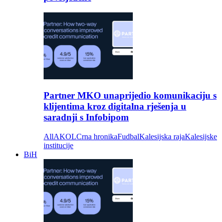
Partner MKO unaprijedio komunikaciju s
klijentima kroz digitalna rješenja u
saradnji s Infobipom
All
AKOL
Crna hronika
Fudbal
Kalesijska raja
Kalesijske
institucije
BiH