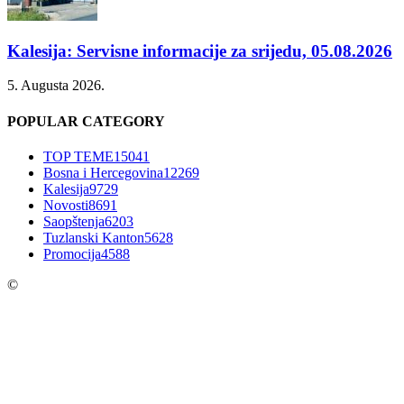
Kalesija: Servisne informacije za srijedu, 05.08.2026
5. Augusta 2026.
POPULAR CATEGORY
TOP TEME
15041
Bosna i Hercegovina
12269
Kalesija
9729
Novosti
8691
Saopštenja
6203
Tuzlanski Kanton
5628
Promocija
4588
©