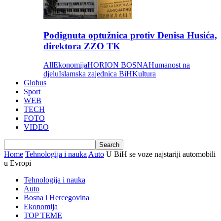
Podignuta optužnica protiv Denisa Husića,
direktora ZZO TK
All
Ekonomija
HORION BOSNA
Humanost na
djelu
Islamska zajednica BiH
Kultura
Globus
Sport
WEB
TECH
FOTO
VIDEO
Home
Tehnologija i nauka
Auto
U BiH se voze najstariji automobili
u Evropi
Tehnologija i nauka
Auto
Bosna i Hercegovina
Ekonomija
TOP TEME