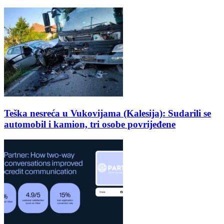
Teška nesreća u Vukovijama (Kalesija): Sudarili se
automobil i kamion, tri osobe povrijeđene