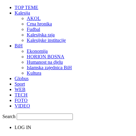
TOP TEME
Kalesija
AKOL
Crna hronika
Fudbal
Kalesijska raja
Kalesijske institucije
BiH
Ekonomija
HORION BOSNA
Humanost na djelu
Islamska zajednica BiH
Kultura
Globus
Sport
WEB
TECH
FOTO
VIDEO
Search
LOG IN