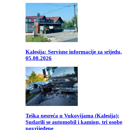
Kalesija: Servisne informacije za srijedu,
05.08.2026
Teška nesreća u Vukovijama (Kalesija):
Sudarili se automobil i kamion, tri osobe
povrijeđene