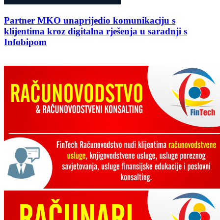
Partner MKO unaprijedio komunikaciju s
klijentima kroz digitalna rješenja u saradnji s
Infobipom