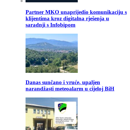
Partner MKO unaprijedio komunikaciju s
klijentima kroz digitalna rješenja u
saradnji s Infobipom
Danas sunčano i vruće, upaljen
narandžasti meteoalarm u cijeloj BiH