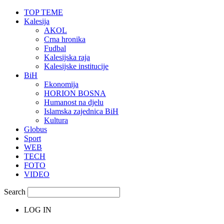
TOP TEME
Kalesija
AKOL
Crna hronika
Fudbal
Kalesijska raja
Kalesijske institucije
BiH
Ekonomija
HORION BOSNA
Humanost na djelu
Islamska zajednica BiH
Kultura
Globus
Sport
WEB
TECH
FOTO
VIDEO
Search
LOG IN