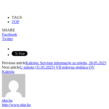
TAGS
TOP
SHARE
Facebook
Twitter
Previous article
Kalesija: Servisne informacije za srijedu, 28.05.2025
Next article
U subotu (31.05.2025) VII redovna sjednica OV
Kalesija
nkp.ba
http://www.nkp.ba