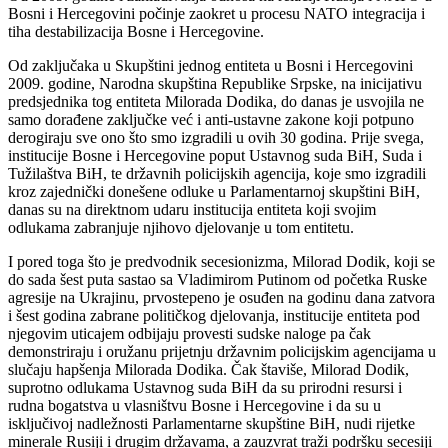
Bosni i Hercegovini počinje zaokret u procesu NATO integracija i
tiha destabilizacija Bosne i Hercegovine.
Od zaključaka u Skupštini jednog entiteta u Bosni i Hercegovini
2009. godine, Narodna skupština Republike Srpske, na inicijativu
predsjednika tog entiteta Milorada Dodika, do danas je usvojila ne
samo dorađene zaključke već i anti-ustavne zakone koji potpuno
derogiraju sve ono što smo izgradili u ovih 30 godina. Prije svega,
institucije Bosne i Hercegovine poput Ustavnog suda BiH, Suda i
Tužilaštva BiH, te državnih policijskih agencija, koje smo izgradili
kroz zajednički donešene odluke u Parlamentarnoj skupštini BiH,
danas su na direktnom udaru institucija entiteta koji svojim
odlukama zabranjuje njihovo djelovanje u tom entitetu.
I pored toga što je predvodnik secesionizma, Milorad Dodik, koji se
do sada šest puta sastao sa Vladimirom Putinom od početka Ruske
agresije na Ukrajinu, prvostepeno je osuđen na godinu dana zatvora
i šest godina zabrane političkog djelovanja, institucije entiteta pod
njegovim uticajem odbijaju provesti sudske naloge pa čak
demonstriraju i oružanu prijetnju državnim policijskim agencijama u
slučaju hapšenja Milorada Dodika. Čak štaviše, Milorad Dodik,
suprotno odlukama Ustavnog suda BiH da su prirodni resursi i
rudna bogatstva u vlasništvu Bosne i Hercegovine i da su u
isključivoj nadležnosti Parlamentarne skupštine BiH, nudi rijetke
minerale Rusiji i drugim državama, a zauzvrat traži podršku secesiji