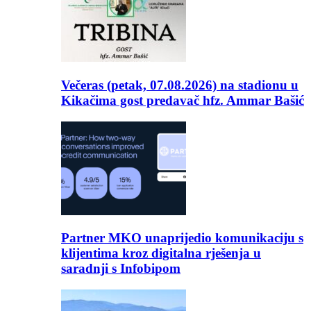
Večeras (petak, 07.08.2026) na stadionu u
Kikačima gost predavač hfz. Ammar Bašić
Partner MKO unaprijedio komunikaciju s
klijentima kroz digitalna rješenja u
saradnji s Infobipom