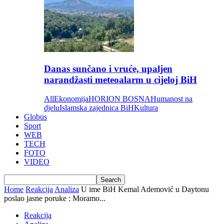
Danas sunčano i vruće, upaljen
narandžasti meteoalarm u cijeloj BiH
All
Ekonomija
HORION BOSNA
Humanost na
djelu
Islamska zajednica BiH
Kultura
Globus
Sport
WEB
TECH
FOTO
VIDEO
Home
Reakcija
Analiza
U ime BiH Kemal Ademović u Daytonu
poslao jasne poruke : Moramo...
Reakcija