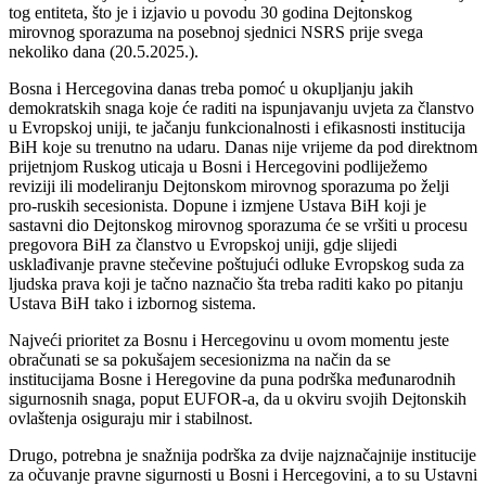
tog entiteta, što je i izjavio u povodu 30 godina Dejtonskog
mirovnog sporazuma na posebnoj sjednici NSRS prije svega
nekoliko dana (20.5.2025.).
Bosna i Hercegovina danas treba pomoć u okupljanju jakih
demokratskih snaga koje će raditi na ispunjavanju uvjeta za članstvo
u Evropskoj uniji, te jačanju funkcionalnosti i efikasnosti institucija
BiH koje su trenutno na udaru. Danas nije vrijeme da pod direktnom
prijetnjom Ruskog uticaja u Bosni i Hercegovini podliježemo
reviziji ili modeliranju Dejtonskom mirovnog sporazuma po želji
pro-ruskih secesionista. Dopune i izmjene Ustava BiH koji je
sastavni dio Dejtonskog mirovnog sporazuma će se vršiti u procesu
pregovora BiH za članstvo u Evropskoj uniji, gdje slijedi
usklađivanje pravne stečevine poštujući odluke Evropskog suda za
ljudska prava koji je tačno naznačio šta treba raditi kako po pitanju
Ustava BiH tako i izbornog sistema.
Najveći prioritet za Bosnu i Hercegovinu u ovom momentu jeste
obračunati se sa pokušajem secesionizma na način da se
institucijama Bosne i Heregovine da puna podrška međunarodnih
sigurnosnih snaga, poput EUFOR-a, da u okviru svojih Dejtonskih
ovlaštenja osiguraju mir i stabilnost.
Drugo, potrebna je snažnija podrška za dvije najznačajnije institucije
za očuvanje pravne sigurnosti u Bosni i Hercegovini, a to su Ustavni