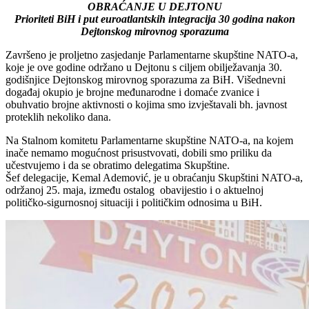
OBRAĆANJE U DEJTONU
Prioriteti BiH i put euroatlantskih integracija 30 godina nakon
Dejtonskog mirovnog sporazuma
Završeno je proljetno zasjedanje Parlamentarne skupštine NATO-a,
koje je ove godine održano u Dejtonu s ciljem obilježavanja 30.
godišnjice Dejtonskog mirovnog sporazuma za BiH. Višednevni
događaj okupio je brojne međunarodne i domaće zvanice i
obuhvatio brojne aktivnosti o kojima smo izvještavali bh. javnost
proteklih nekoliko dana.
Na Stalnom komitetu Parlamentarne skupštine NATO-a, na kojem
inače nemamo mogućnost prisustvovati, dobili smo priliku da
učestvujemo i da se obratimo delegatima Skupštine.
Šef delegacije, Kemal Ademović, je u obraćanju Skupštini NATO-a,
održanoj 25. maja, između ostalog obavijestio i o aktuelnoj
političko-sigurnosnoj situaciji i političkim odnosima u BiH.