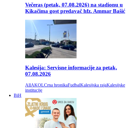
Večeras (petak, 07.08.2026) na stadionu u
Kikačima gost predavač hfz. Ammar Bašić
Kalesija: Servisne informacije za petak,
07.08.2026
All
AKOL
Crna hronika
Fudbal
Kalesijska raja
Kalesijske
institucije
BiH