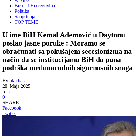
Analiza
Bosna i Hercegovina
Politika
Saopštenja
TOP TEME
U ime BiH Kemal Ademović u Daytonu
poslao jasne poruke : Moramo se
obračunati sa pokušajem secesionizma na
način da se institucijama BiH da puna
podrška međunarodnih sigurnosnih snaga
By
nkp.ba
-
28. Maja 2025.
515
0
SHARE
Facebook
Twitter