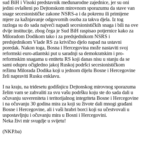
sud BiH i Visoki predstavnik međunarodne zajednice, jer su oni
jedini ovlašteni po Dejtonskom mirovnom sporazumu da stave van
snage secesionističke zakone NSRS-a i da pokrenu ili primijene
mjere za kažnjavanje odgovornih osoba za takva djela. Iz tog
razloga su do sada najveći napadi secesionističkih snaga i bili na ove
dvije institucije, zbog čega je Sud BiH raspisao potjernice kako za
Miloradom Dodikom tako i za predsjednikom NSRS i
predsjednikom Vlade RS za krivično djelo napad na ustavni
poredak. Nakon toga, Bosna i Hercegovina može nastaviti svoj
reformski euro-atlantski put u saradnji sa demokratskim i pro-
reformskim snagama u entitetu RS koji danas nisu u stanju da se
sami odupru očigledno jakoj Ruskoj podršci secesionističkom
režimu Milorada Dodika koji u jednom dijelu Bosne i Hercegovine
želi napraviti Rusku enklavu.
I na kraju, na tridesetu godišnjicu Dejtonskog mirovnog sporazuma
želim vam se zahvaliti za svu vašu podršku koju ste do sada dali u
očuvanju suvereniteta i teritorijalnog integriteta Bosne i Hercegovine
i na očuvanju 30 godina mira za koji su živote dali mnogi građani
Bosne i Hercegovine, ali i vaši hrabri borci koji su učestvovali u
uspostavljnju i očuvanju mira u Bosni i Hercegovini.
Neka živi mir svugdje u svijetu!
(NKP.ba)