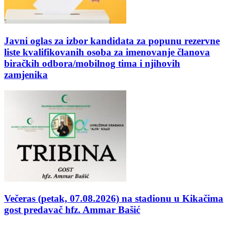
Javni oglas za izbor kandidata za popunu rezervne
liste kvalifikovanih osoba za imenovanje članova
biračkih odbora/mobilnog tima i njihovih
zamjenika
Večeras (petak, 07.08.2026) na stadionu u Kikačima
gost predavač hfz. Ammar Bašić