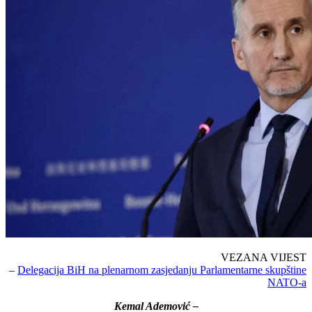
VEZANA VIJEST
–
Delegacija BiH na plenarnom zasjedanju Parlamentarne skupštine
NATO-a
Kemal Ademović –