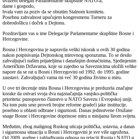
uvaženi delegati Parlamentarne skupštine NATO-a,
dame i gospodo,
hvala vam za poziv da se obratim Stalnom komitetu.
Posebnu zahvalnost upućujem kongresmenu Turneru za
dobrodošlicu i doček u Dejtonu.
Pozdravljam vas u ime Delegacije Parlamentarne skupštine Bosne i
Hercegovine.
Bosna i Hercegovina je napravila veliki iskorak u ovih 30 godina
nakon potpisivanja Dejtonskog mirovnog sporazuma. To se desilo
zahvaljujući našim prijateljima i današnjim domaćinima, Sjedinjenim
Američkim Državama, koje su zajedno sa Saveznicima uložili velike
napore da se rat u Bosni i Hercegovini od 1992. do 1995. godine
zaustavi. Zahvaljujući vama mi već 30 godina živimo u miru.
U ove tri decenije mira Bosna i Hercegovina je preduzela značajne
korake da ostvari svoja dva najznačajnija vanjsko-politička
prioriteta: punopravno članstvo u NATO Savezu i Evropskoj uniji.
Na tom putu smo proveli brojne reforme gradeći jake institucije,
posebno u oblasti odbrane i sigurnosti. Danas jedinstvene Oružane
snage Bosne i Hercegovine doprinose miru u misijama širom svijeta.
Međutim, zbog malignog Ruskog uticaja politička, ustavna, a danas
i sigurnosna situacija u Bosni i Hercegovini je sve više ugrožena.
Od 2009. godine i zahlađivanja odnosa na relaciji Rusija i NATO u