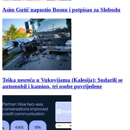
Asim Gutić napustio Bosnu i potpisao za Slobodu
Teška nesreća u Vukovijama (Kalesija): Sudarili se
automobil i kamion, tri osobe povrijeđene