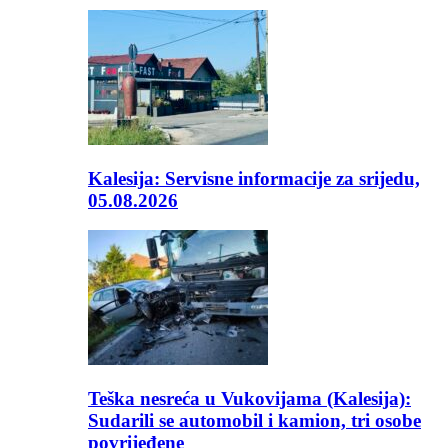
Kalesija: Servisne informacije za srijedu,
05.08.2026
Teška nesreća u Vukovijama (Kalesija):
Sudarili se automobil i kamion, tri osobe
povrijeđene