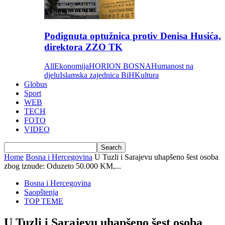
Podignuta optužnica protiv Denisa Husića,
direktora ZZO TK
All
Ekonomija
HORION BOSNA
Humanost na
djelu
Islamska zajednica BiH
Kultura
Globus
Sport
WEB
TECH
FOTO
VIDEO
Home
Bosna i Hercegovina
U Tuzli i Sarajevu uhapšeno šest osoba
zbog iznude: Oduzeto 50.000 KM,...
Bosna i Hercegovina
Saopštenja
TOP TEME
U Tuzli i Sarajevu uhapšeno šest osoba