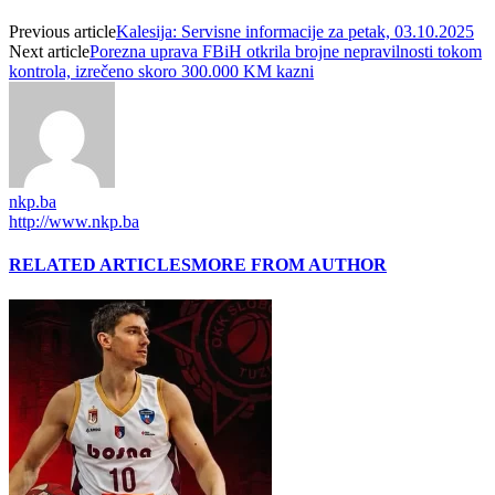
Previous article
Kalesija: Servisne informacije za petak, 03.10.2025
Next article
Porezna uprava FBiH otkrila brojne nepravilnosti tokom
kontrola, izrečeno skoro 300.000 KM kazni
nkp.ba
http://www.nkp.ba
RELATED ARTICLES
MORE FROM AUTHOR