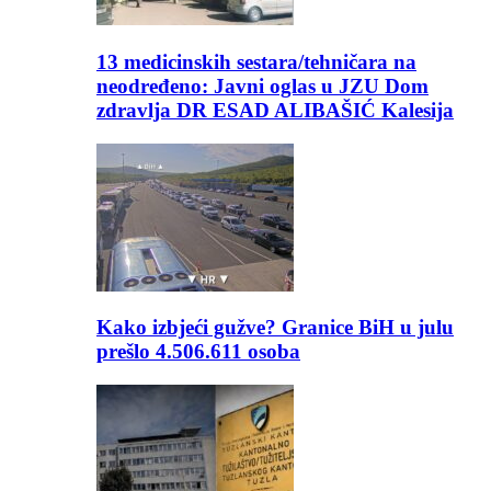
13 medicinskih sestara/tehničara na
neodređeno: Javni oglas u JZU Dom
zdravlja DR ESAD ALIBAŠIĆ Kalesija
Kako izbjeći gužve? Granice BiH u julu
prešlo 4.506.611 osoba