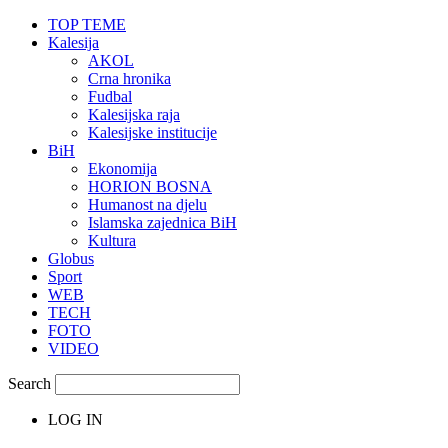
TOP TEME
Kalesija
AKOL
Crna hronika
Fudbal
Kalesijska raja
Kalesijske institucije
BiH
Ekonomija
HORION BOSNA
Humanost na djelu
Islamska zajednica BiH
Kultura
Globus
Sport
WEB
TECH
FOTO
VIDEO
Search
LOG IN