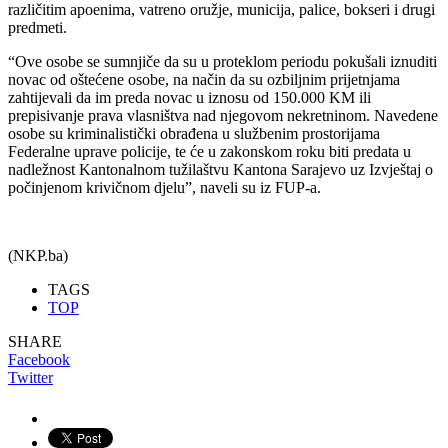
različitim apoenima, vatreno oružje, municija, palice, bokseri i drugi
predmeti.
“Ove osobe se sumnjiče da su u proteklom periodu pokušali iznuditi
novac od oštećene osobe, na način da su ozbiljnim prijetnjama
zahtijevali da im preda novac u iznosu od 150.000 KM ili
prepisivanje prava vlasništva nad njegovom nekretninom. Navedene
osobe su kriminalistički obrađena u službenim prostorijama
Federalne uprave policije, te će u zakonskom roku biti predata u
nadležnost Kantonalnom tužilaštvu Kantona Sarajevo uz Izvještaj o
počinjenom krivičnom djelu”, naveli su iz FUP-a.
(NKP.ba)
TAGS
TOP
SHARE
Facebook
Twitter