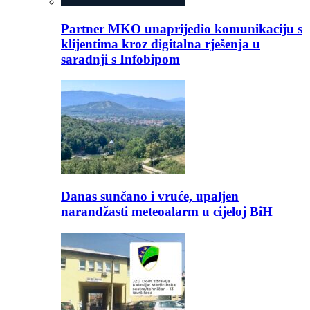
Partner MKO unaprijedio komunikaciju s
klijentima kroz digitalna rješenja u
saradnji s Infobipom
Danas sunčano i vruće, upaljen
narandžasti meteoalarm u cijeloj BiH