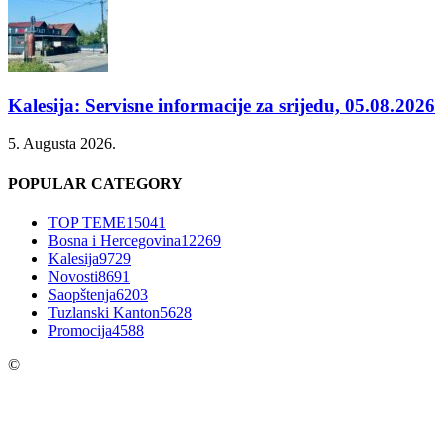
Kalesija: Servisne informacije za srijedu, 05.08.2026
5. Augusta 2026.
POPULAR CATEGORY
TOP TEME
15041
Bosna i Hercegovina
12269
Kalesija
9729
Novosti
8691
Saopštenja
6203
Tuzlanski Kanton
5628
Promocija
4588
©