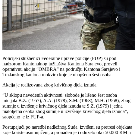
Policijski službenici Federalne uprave policije (FUP) su pod
nadzorom Kantonalnog tužilaštva Kantona Sarajevo, proveli
operativnu akciju “OMBRA” na području Kantona Sarajevo i
Tuzlanskog kantona u okviru koje je uhapšeno šest osoba.
Akcija je realizovana zbog krivičnog djela iznuda.
“U sklopu navedenih aktivnosti, slobode je lišeno šest osoba
inicijala B.Z. (1957), A.A. (1978), S.M. (1968), M.H. (1968), zbog
sumnje u izvršenje krivičnog djela iznuda te S.Z. (1979) i jedna
maloljetna osoba zbog sumnje u izvršenje krivičnog djela iznuda”,
saopćeno je iz FUP-a.
Postupajući po naredbi nadležnog Suda, izvršeni su pretresi objekata
koje koriste osumnjičeni, a pronađen je i oduzeto oko 50.000 KM u