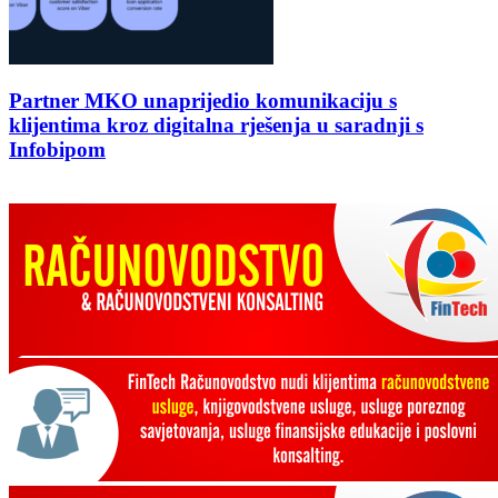
Partner MKO unaprijedio komunikaciju s
klijentima kroz digitalna rješenja u saradnji s
Infobipom