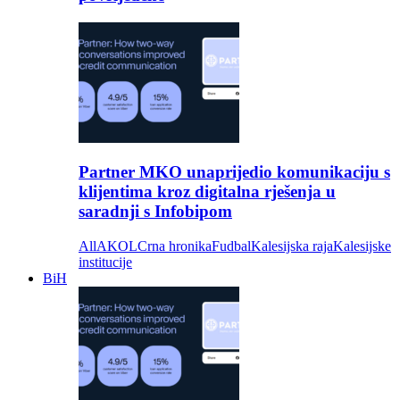
Partner MKO unaprijedio komunikaciju s
klijentima kroz digitalna rješenja u
saradnji s Infobipom
All
AKOL
Crna hronika
Fudbal
Kalesijska raja
Kalesijske
institucije
BiH