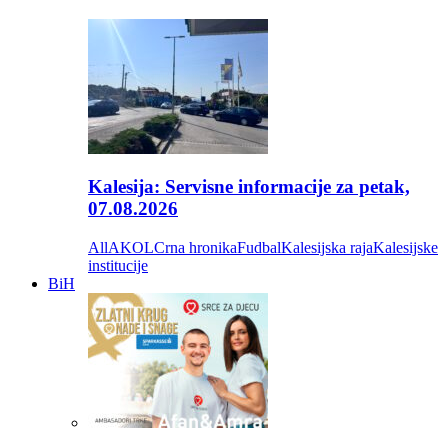
Kalesija: Servisne informacije za petak,
07.08.2026
All
AKOL
Crna hronika
Fudbal
Kalesijska raja
Kalesijske
institucije
BiH