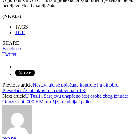
U porodilištu UKC Tuzla u protekla 24 sata rođeno je sedam beba,
pet djevojčica i dva dječaka.
(NKP.ba)
TAGS
TOP
SHARE
Facebook
Twitter
Previous article
Nastavljaju se pojačane kontrole i u oktobru:
Presretači će biti aktivni na putevima u TK
Next article
U Tuzli i Sarajevu uhapšeno šest osoba zbog iznude:
Oduzeto 50.000 KM, oružje, municija i palice
nkp.ba