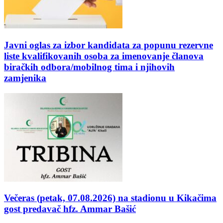
Javni oglas za izbor kandidata za popunu rezervne
liste kvalifikovanih osoba za imenovanje članova
biračkih odbora/mobilnog tima i njihovih
zamjenika
Večeras (petak, 07.08.2026) na stadionu u Kikačima
gost predavač hfz. Ammar Bašić