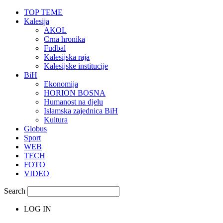
TOP TEME
Kalesija
AKOL
Crna hronika
Fudbal
Kalesijska raja
Kalesijske institucije
BiH
Ekonomija
HORION BOSNA
Humanost na djelu
Islamska zajednica BiH
Kultura
Globus
Sport
WEB
TECH
FOTO
VIDEO
Search
LOG IN