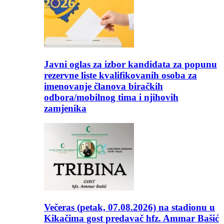
Javni oglas za izbor kandidata za popunu
rezervne liste kvalifikovanih osoba za
imenovanje članova biračkih
odbora/mobilnog tima i njihovih
zamjenika
Večeras (petak, 07.08.2026) na stadionu u
Kikačima gost predavač hfz. Ammar Bašić