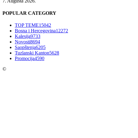
7. Augusta 2026.
POPULAR CATEGORY
TOP TEME
15042
Bosna i Hercegovina
12272
Kalesija
9733
Novosti
8694
Saopštenja
6205
Tuzlanski Kanton
5628
Promocija
4590
©