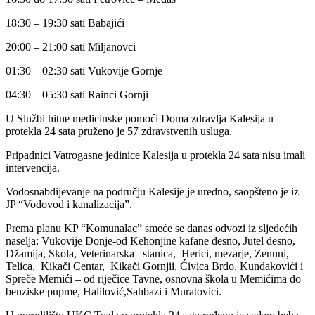
18:30 – 19:30 sati Babajići
20:00 – 21:00 sati Miljanovci
01:30 – 02:30 sati Vukovije Gornje
04:30 – 05:30 sati Rainci Gornji
U Službi hitne medicinske pomoći Doma zdravlja Kalesija u
protekla 24 sata pruženo je 57 zdravstvenih usluga.
Pripadnici Vatrogasne jedinice Kalesija u protekla 24 sata nisu imali
intervencija.
Vodosnabdijevanje na području Kalesije je uredno, saopšteno je iz
JP “Vodovod i kanalizacija”.
Prema planu KP “Komunalac” smeće se danas odvozi iz sljedećih
naselja: Vukovije Donje-od Kehonjine kafane desno, Jutel desno,
Džamija, Skola, Veterinarska stanica, Herici, mezarje, Zenuni,
Telica, Kikači Centar, Kikači Gornjii, Ćivica Brdo, Kundakovići i
Spreče Memići – od riječice Tavne, osnovna škola u Memićima do
benziske pupme, Halilović,Sahbazi i Muratovici.