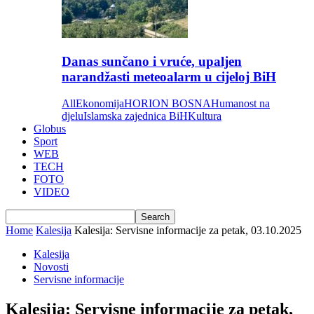
Danas sunčano i vruće, upaljen
narandžasti meteoalarm u cijeloj BiH
All
Ekonomija
HORION BOSNA
Humanost na
djelu
Islamska zajednica BiH
Kultura
Globus
Sport
WEB
TECH
FOTO
VIDEO
Home
Kalesija
Kalesija: Servisne informacije za petak, 03.10.2025
Kalesija
Novosti
Servisne informacije
Kalesija: Servisne informacije za petak,