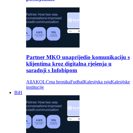
Partner MKO unaprijedio komunikaciju s
klijentima kroz digitalna rješenja u
saradnji s Infobipom
All
AKOL
Crna hronika
Fudbal
Kalesijska raja
Kalesijske
institucije
BiH