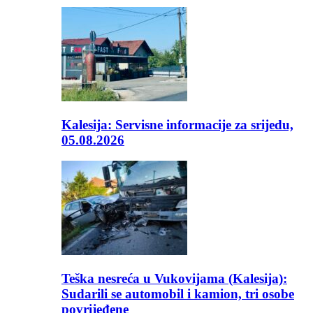
Kalesija: Servisne informacije za srijedu,
05.08.2026
Teška nesreća u Vukovijama (Kalesija):
Sudarili se automobil i kamion, tri osobe
povrijeđene