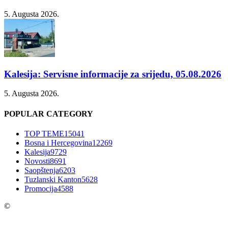
5. Augusta 2026.
Kalesija: Servisne informacije za srijedu, 05.08.2026
5. Augusta 2026.
POPULAR CATEGORY
TOP TEME
15041
Bosna i Hercegovina
12269
Kalesija
9729
Novosti
8691
Saopštenja
6203
Tuzlanski Kanton
5628
Promocija
4588
©