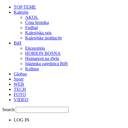
TOP TEME
Kalesija
AKOL
Crna hronika
Fudbal
Kalesijska raja
Kalesijske institucije
BiH
Ekonomija
HORION BOSNA
Humanost na djelu
Islamska zajednica BiH
Kultura
Globus
Sport
WEB
TECH
FOTO
VIDEO
Search
LOG IN