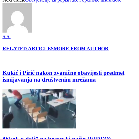
S.S.
RELATED ARTICLES
MORE FROM AUTHOR
Kukić i Pirić nakon zvanične obavijesti predmet
ismijavanja na društvenim mrežama
“Skok u dalj” na bosanski način (VIDEO)