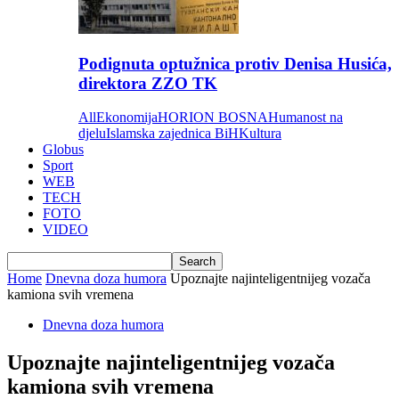
Podignuta optužnica protiv Denisa Husića,
direktora ZZO TK
All
Ekonomija
HORION BOSNA
Humanost na
djelu
Islamska zajednica BiH
Kultura
Globus
Sport
WEB
TECH
FOTO
VIDEO
Home
Dnevna doza humora
Upoznajte najinteligentnijeg vozača
kamiona svih vremena
Dnevna doza humora
Upoznajte najinteligentnijeg vozača
kamiona svih vremena