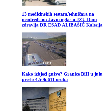
13 medicinskih sestara/tehničara na
neodređeno: Javni oglas u JZU Dom
zdravlja DR ESAD ALIBAŠIĆ Kalesija
Kako izbjeći gužve? Granice BiH u julu
prešlo 4.506.611 osoba