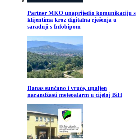
Partner MKO unaprijedio komunikaciju s
klijentima kroz digitalna rješenja u
saradnji s Infobipom
Danas sunčano i vruće, upaljen
narandžasti meteoalarm u cijeloj BiH