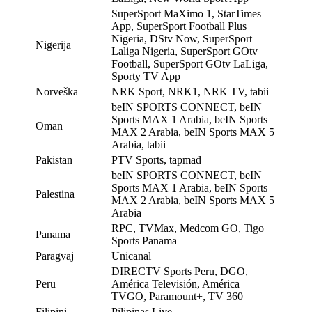
SuperSport MaXimo 1, StarTimes
App, SuperSport Football Plus
Nigeria, DStv Now, SuperSport
Nigerija
Laliga Nigeria, SuperSport GOtv
Football, SuperSport GOtv LaLiga,
Sporty TV App
Norveška
NRK Sport, NRK1, NRK TV, tabii
beIN SPORTS CONNECT, beIN
Sports MAX 1 Arabia, beIN Sports
Oman
MAX 2 Arabia, beIN Sports MAX 5
Arabia, tabii
Pakistan
PTV Sports, tapmad
beIN SPORTS CONNECT, beIN
Sports MAX 1 Arabia, beIN Sports
Palestina
MAX 2 Arabia, beIN Sports MAX 5
Arabia
RPC, TVMax, Medcom GO, Tigo
Panama
Sports Panama
Paragvaj
Unicanal
DIRECTV Sports Peru, DGO,
Peru
América Televisión, América
TVGO, Paramount+, TV 360
Filipini
Pilipinas Live