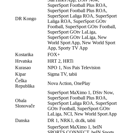
SuperSport Football Plus ROA,
SuperSport Football Plus ROA,
SuperSport Laliga ROA, SuperSport
DR Kongo
Laliga ROA, SuperSport GOtv
Football, SuperSport GOtv Football,
SuperSport GOtv LaLiga,
SuperSport GOtv LaLiga, New
World Sport App, New World Sport
App, Sporty TV App
Kostarika
FOX+
Hrvatska
HRT 2, HRTi
Kurasao
NPO 1, Nos Pais Television
Kipar
Sigma TV, tabii
Češka
Nova Action, OnePlay
Republika
SuperSport MaXimo 1, DStv Now,
SuperSport Football Plus ROA,
Obala
SuperSport Laliga ROA, SuperSport
Slonovače
GOtv Football, SuperSport GOtv
LaLiga, NCI, New World Sport App
Danska
DR 1, NRK1, dr.dk, tabii
SuperSport MaXimo 1, beIN
SPORTS CONNECT, beIN Sports