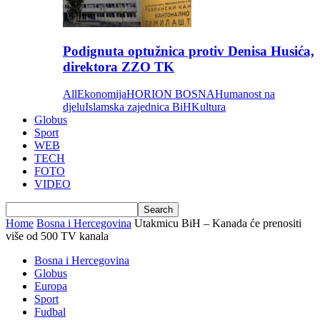
Podignuta optužnica protiv Denisa Husića,
direktora ZZO TK
All
Ekonomija
HORION BOSNA
Humanost na
djelu
Islamska zajednica BiH
Kultura
Globus
Sport
WEB
TECH
FOTO
VIDEO
Home
Bosna i Hercegovina
Utakmicu BiH – Kanada će prenositi
više od 500 TV kanala
Bosna i Hercegovina
Globus
Europa
Sport
Fudbal