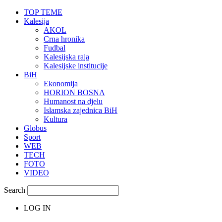
TOP TEME
Kalesija
AKOL
Crna hronika
Fudbal
Kalesijska raja
Kalesijske institucije
BiH
Ekonomija
HORION BOSNA
Humanost na djelu
Islamska zajednica BiH
Kultura
Globus
Sport
WEB
TECH
FOTO
VIDEO
Search
LOG IN