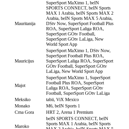
SuperSport MaXimo 1, beIN
SPORTS CONNECT, beIN Sports
MAX 1 Arabia, beIN Sports MAX 2
Arabia, beIN Sports MAX 5 Arabia,
Mauritanija
DStv Now, SuperSport Football Plus
ROA, SuperSport Laliga ROA,
SuperSport GOtv Football,
SuperSport GOtv LaLiga, New
World Sport App
SuperSport MaXimo 1, DStv Now,
SuperSport Football Plus ROA,
Mauricijus
SuperSport Laliga ROA, SuperSport
GOtv Football, SuperSport GOtv
LaLiga, New World Sport App
SuperSport MaXimo 1, SuperSport
Football Plus ROA, SuperSport
Majot
Laliga ROA, SuperSport GOtv
Football, SuperSport GOtv LaLiga
Meksiko
tabii, ViX Mexico
Monako
M6, beIN Sports 1
Crna Gora
HRT 2, Arena 1 Premium
beIN SPORTS CONNECT, beIN
Sports MAX 1 Arabia, beIN Sports
Maroko
MAX 2 Arabia, beIN Sports MAX 5