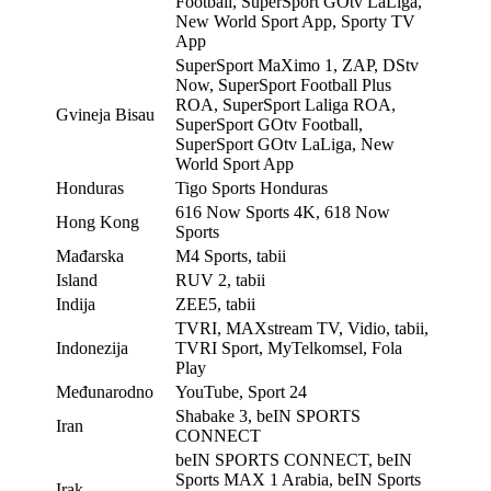
Football, SuperSport GOtv LaLiga,
New World Sport App, Sporty TV
App
SuperSport MaXimo 1, ZAP, DStv
Now, SuperSport Football Plus
ROA, SuperSport Laliga ROA,
Gvineja Bisau
SuperSport GOtv Football,
SuperSport GOtv LaLiga, New
World Sport App
Honduras
Tigo Sports Honduras
616 Now Sports 4K, 618 Now
Hong Kong
Sports
Mađarska
M4 Sports, tabii
Island
RUV 2, tabii
Indija
ZEE5, tabii
TVRI, MAXstream TV, Vidio, tabii,
Indonezija
TVRI Sport, MyTelkomsel, Fola
Play
Međunarodno
YouTube, Sport 24
Shabake 3, beIN SPORTS
Iran
CONNECT
beIN SPORTS CONNECT, beIN
Sports MAX 1 Arabia, beIN Sports
Irak