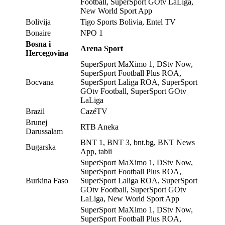
Football, SuperSport GOtv LaLiga,
New World Sport App
Bolivija
Tigo Sports Bolivia, Entel TV
Bonaire
NPO 1
Bosna i
Arena Sport
Hercegovina
SuperSport MaXimo 1, DStv Now,
SuperSport Football Plus ROA,
Bocvana
SuperSport Laliga ROA, SuperSport
GOtv Football, SuperSport GOtv
LaLiga
Brazil
CazéTV
Brunej
RTB Aneka
Darussalam
BNT 1, BNT 3, bnt.bg, BNT News
Bugarska
App, tabii
SuperSport MaXimo 1, DStv Now,
SuperSport Football Plus ROA,
Burkina Faso
SuperSport Laliga ROA, SuperSport
GOtv Football, SuperSport GOtv
LaLiga, New World Sport App
SuperSport MaXimo 1, DStv Now,
SuperSport Football Plus ROA,