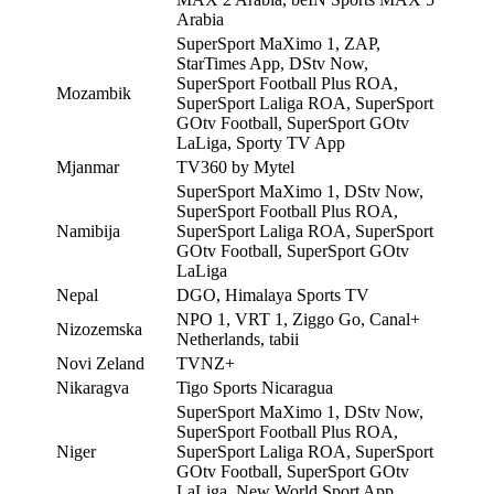
Arabia
SuperSport MaXimo 1, ZAP,
StarTimes App, DStv Now,
SuperSport Football Plus ROA,
Mozambik
SuperSport Laliga ROA, SuperSport
GOtv Football, SuperSport GOtv
LaLiga, Sporty TV App
Mjanmar
TV360 by Mytel
SuperSport MaXimo 1, DStv Now,
SuperSport Football Plus ROA,
Namibija
SuperSport Laliga ROA, SuperSport
GOtv Football, SuperSport GOtv
LaLiga
Nepal
DGO, Himalaya Sports TV
NPO 1, VRT 1, Ziggo Go, Canal+
Nizozemska
Netherlands, tabii
Novi Zeland
TVNZ+
Nikaragva
Tigo Sports Nicaragua
SuperSport MaXimo 1, DStv Now,
SuperSport Football Plus ROA,
Niger
SuperSport Laliga ROA, SuperSport
GOtv Football, SuperSport GOtv
LaLiga, New World Sport App