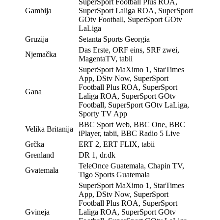
SuperSport Football Plus ROA,
Gambija
SuperSport Laliga ROA, SuperSport
GOtv Football, SuperSport GOtv
LaLiga
Gruzija
Setanta Sports Georgia
Das Erste, ORF eins, SRF zwei,
Njemačka
MagentaTV, tabii
SuperSport MaXimo 1, StarTimes
App, DStv Now, SuperSport
Football Plus ROA, SuperSport
Gana
Laliga ROA, SuperSport GOtv
Football, SuperSport GOtv LaLiga,
Sporty TV App
BBC Sport Web, BBC One, BBC
Velika Britanija
iPlayer, tabii, BBC Radio 5 Live
Grčka
ERT 2, ERT FLIX, tabii
Grenland
DR 1, dr.dk
TeleOnce Guatemala, Chapin TV,
Gvatemala
Tigo Sports Guatemala
SuperSport MaXimo 1, StarTimes
App, DStv Now, SuperSport
Football Plus ROA, SuperSport
Gvineja
Laliga ROA, SuperSport GOtv