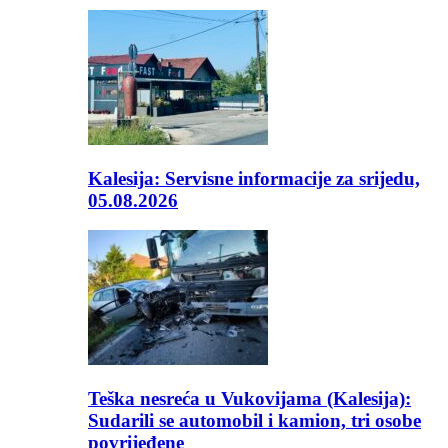
Kalesija: Servisne informacije za srijedu,
05.08.2026
Teška nesreća u Vukovijama (Kalesija):
Sudarili se automobil i kamion, tri osobe
povrijeđene