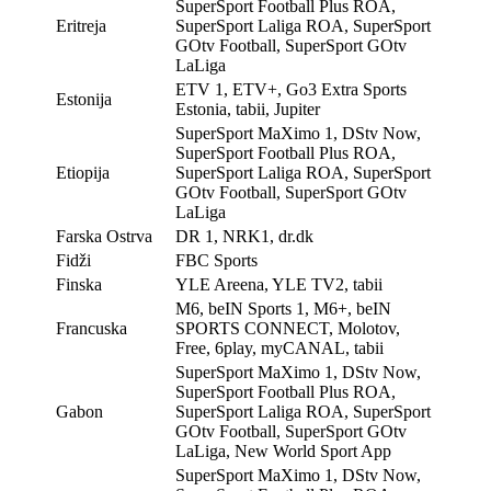
SuperSport Football Plus ROA,
Eritreja
SuperSport Laliga ROA, SuperSport
GOtv Football, SuperSport GOtv
LaLiga
ETV 1, ETV+, Go3 Extra Sports
Estonija
Estonia, tabii, Jupiter
SuperSport MaXimo 1, DStv Now,
SuperSport Football Plus ROA,
Etiopija
SuperSport Laliga ROA, SuperSport
GOtv Football, SuperSport GOtv
LaLiga
Farska Ostrva
DR 1, NRK1, dr.dk
Fidži
FBC Sports
Finska
YLE Areena, YLE TV2, tabii
M6, beIN Sports 1, M6+, beIN
Francuska
SPORTS CONNECT, Molotov,
Free, 6play, myCANAL, tabii
SuperSport MaXimo 1, DStv Now,
SuperSport Football Plus ROA,
Gabon
SuperSport Laliga ROA, SuperSport
GOtv Football, SuperSport GOtv
LaLiga, New World Sport App
SuperSport MaXimo 1, DStv Now,