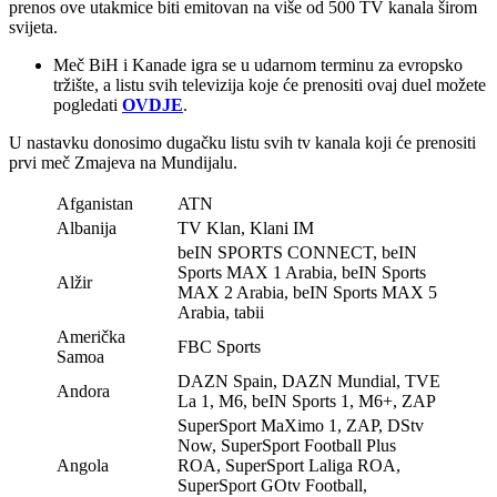
prenos ove utakmice biti emitovan na više od 500 TV kanala širom
svijeta.
Meč BiH i Kanade igra se u udarnom terminu za evropsko
tržište, a listu svih televizija koje će prenositi ovaj duel možete
pogledati
OVDJE
.
U nastavku donosimo dugačku listu svih tv kanala koji će prenositi
prvi meč Zmajeva na Mundijalu.
Afganistan
ATN
Albanija
TV Klan, Klani IM
beIN SPORTS CONNECT, beIN
Sports MAX 1 Arabia, beIN Sports
Alžir
MAX 2 Arabia, beIN Sports MAX 5
Arabia, tabii
Američka
FBC Sports
Samoa
DAZN Spain, DAZN Mundial, TVE
Andora
La 1, M6, beIN Sports 1, M6+, ZAP
SuperSport MaXimo 1, ZAP, DStv
Now, SuperSport Football Plus
Angola
ROA, SuperSport Laliga ROA,
SuperSport GOtv Football,