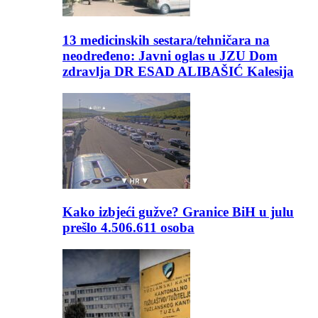
13 medicinskih sestara/tehničara na
neodređeno: Javni oglas u JZU Dom
zdravlja DR ESAD ALIBAŠIĆ Kalesija
Kako izbjeći gužve? Granice BiH u julu
prešlo 4.506.611 osoba