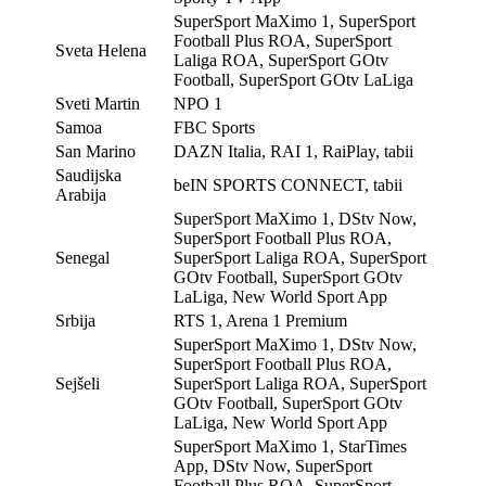
SuperSport MaXimo 1, SuperSport
Football Plus ROA, SuperSport
Sveta Helena
Laliga ROA, SuperSport GOtv
Football, SuperSport GOtv LaLiga
Sveti Martin
NPO 1
Samoa
FBC Sports
San Marino
DAZN Italia, RAI 1, RaiPlay, tabii
Saudijska
beIN SPORTS CONNECT, tabii
Arabija
SuperSport MaXimo 1, DStv Now,
SuperSport Football Plus ROA,
Senegal
SuperSport Laliga ROA, SuperSport
GOtv Football, SuperSport GOtv
LaLiga, New World Sport App
Srbija
RTS 1, Arena 1 Premium
SuperSport MaXimo 1, DStv Now,
SuperSport Football Plus ROA,
Sejšeli
SuperSport Laliga ROA, SuperSport
GOtv Football, SuperSport GOtv
LaLiga, New World Sport App
SuperSport MaXimo 1, StarTimes
App, DStv Now, SuperSport
Football Plus ROA, SuperSport