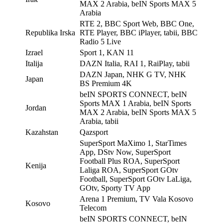
MAX 2 Arabia, beIN Sports MAX 5
Arabia
RTE 2, BBC Sport Web, BBC One,
Republika Irska
RTE Player, BBC iPlayer, tabii, BBC
Radio 5 Live
Izrael
Sport 1, KAN 11
Italija
DAZN Italia, RAI 1, RaiPlay, tabii
DAZN Japan, NHK G TV, NHK
Japan
BS Premium 4K
beIN SPORTS CONNECT, beIN
Sports MAX 1 Arabia, beIN Sports
Jordan
MAX 2 Arabia, beIN Sports MAX 5
Arabia, tabii
Kazahstan
Qazsport
SuperSport MaXimo 1, StarTimes
App, DStv Now, SuperSport
Football Plus ROA, SuperSport
Kenija
Laliga ROA, SuperSport GOtv
Football, SuperSport GOtv LaLiga,
GOtv, Sporty TV App
Arena 1 Premium, TV Vala Kosovo
Kosovo
Telecom
beIN SPORTS CONNECT, beIN