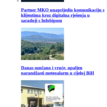
Partner MKO unaprijedio komunikaciju s
klijentima kroz digitalna rješenja u
saradnji s Infobipom
Danas sunčano i vruće, upaljen
narandžasti meteoalarm u cijeloj BiH