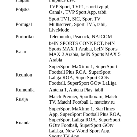
TVP Sport, TVP1, sport.tvp.pl,
Poljska
Canal+, TVP Sport App, tabii
Sport TV1, SIC, Sport TV
Portugal
Multiscreen, Sport TV5, tabii,
LiveMode
Portoriko
Telemundo, Peacock, NAICOM
beIN SPORTS CONNECT, beIN
Sports MAX 1 Arabia, beIN Sports
Katar
MAX 2 Arabia, beIN Sports MAX 5
Arabia
SuperSport MaXimo 1, SuperSport
Football Plus ROA, SuperSport
Reunion
Laliga ROA, SuperSport GOtv
Football, SuperSport GOtv LaLiga
Rumunija
Antena 1, Antena Play, tabii
Match Premier, Sportbox.ru, Match
Rusija
TV, Match! Football 1, matchtv.ru
SuperSport MaXimo 1, StarTimes
App, SuperSport Football Plus ROA,
SuperSport Laliga ROA, SuperSport
Ruanda
GOtv Football, SuperSport GOtv
LaLiga, New World Sport App,
Sporty TV App