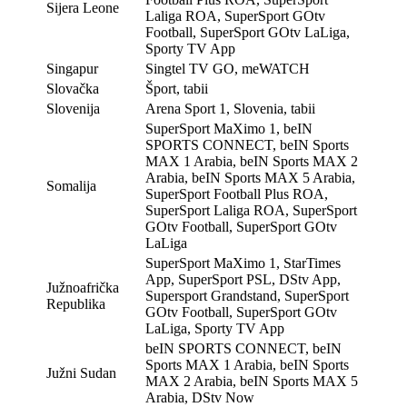
Sijera Leone
Laliga ROA, SuperSport GOtv
Football, SuperSport GOtv LaLiga,
Sporty TV App
Singapur
Singtel TV GO, meWATCH
Slovačka
Šport, tabii
Slovenija
Arena Sport 1, Slovenia, tabii
SuperSport MaXimo 1, beIN
SPORTS CONNECT, beIN Sports
MAX 1 Arabia, beIN Sports MAX 2
Arabia, beIN Sports MAX 5 Arabia,
Somalija
SuperSport Football Plus ROA,
SuperSport Laliga ROA, SuperSport
GOtv Football, SuperSport GOtv
LaLiga
SuperSport MaXimo 1, StarTimes
App, SuperSport PSL, DStv App,
Južnoafrička
Supersport Grandstand, SuperSport
Republika
GOtv Football, SuperSport GOtv
LaLiga, Sporty TV App
beIN SPORTS CONNECT, beIN
Sports MAX 1 Arabia, beIN Sports
Južni Sudan
MAX 2 Arabia, beIN Sports MAX 5
Arabia, DStv Now