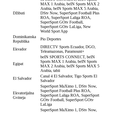
MAX 1 Arabia, beIN Sports MAX 2
Arabia, beIN Sports MAX 5 Arabia,
Džibuti
DStv Now, SuperSport Football Plus
ROA, SuperSport Laliga ROA,
SuperSport GOtv Football,
SuperSport GOtv LaLiga, New
World Sport App
Dominikanska
Pio Deportes
Republika
DIRECTV Sports Ecuador, DGO,
Ekvador
Teleamazonas, Paramount+
beIN SPORTS CONNECT, beIN
Sports MAX 1 Arabia, beIN Sports
Egipat
MAX 2 Arabia, beIN Sports MAX 5
Arabia, tabii
Canal 4 El Salvador, Tigo Sports El
El Salvador
Salvador
SuperSport MaXimo 1, DStv Now,
SuperSport Football Plus ROA,
Ekvatorijalna
SuperSport Laliga ROA, SuperSport
Gvineja
GOtv Football, SuperSport GOtv
LaLiga
SuperSport MaXimo 1, DStv Now,