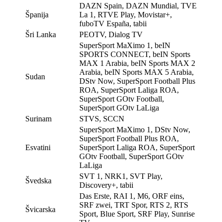
DAZN Spain, DAZN Mundial, TVE
Španija
La 1, RTVE Play, Movistar+,
fuboTV España, tabii
Šri Lanka
PEOTV, Dialog TV
SuperSport MaXimo 1, beIN
SPORTS CONNECT, beIN Sports
MAX 1 Arabia, beIN Sports MAX 2
Arabia, beIN Sports MAX 5 Arabia,
Sudan
DStv Now, SuperSport Football Plus
ROA, SuperSport Laliga ROA,
SuperSport GOtv Football,
SuperSport GOtv LaLiga
Surinam
STVS, SCCN
SuperSport MaXimo 1, DStv Now,
SuperSport Football Plus ROA,
Esvatini
SuperSport Laliga ROA, SuperSport
GOtv Football, SuperSport GOtv
LaLiga
SVT 1, NRK1, SVT Play,
Švedska
Discovery+, tabii
Das Erste, RAI 1, M6, ORF eins,
SRF zwei, TRT Spor, RTS 2, RTS
Švicarska
Sport, Blue Sport, SRF Play, Sunrise