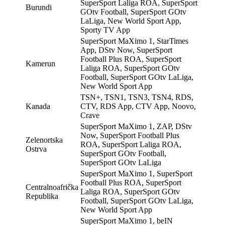
SuperSport Laliga ROA, SuperSport
Burundi
GOtv Football, SuperSport GOtv
LaLiga, New World Sport App,
Sporty TV App
SuperSport MaXimo 1, StarTimes
App, DStv Now, SuperSport
Football Plus ROA, SuperSport
Kamerun
Laliga ROA, SuperSport GOtv
Football, SuperSport GOtv LaLiga,
New World Sport App
TSN+, TSN1, TSN3, TSN4, RDS,
Kanada
CTV, RDS App, CTV App, Noovo,
Crave
SuperSport MaXimo 1, ZAP, DStv
Now, SuperSport Football Plus
Zelenortska
ROA, SuperSport Laliga ROA,
Ostrva
SuperSport GOtv Football,
SuperSport GOtv LaLiga
SuperSport MaXimo 1, SuperSport
Football Plus ROA, SuperSport
Centralnoafrička
Laliga ROA, SuperSport GOtv
Republika
Football, SuperSport GOtv LaLiga,
New World Sport App
SuperSport MaXimo 1, beIN