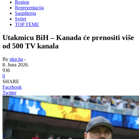
Region
Reprezentacija
Saopštenja
Svijet
TOP TEME
Utakmicu BiH – Kanada će prenositi više
od 500 TV kanala
By
nkp.ba
-
8. Juna 2026.
936
0
SHARE
Facebook
Twitter