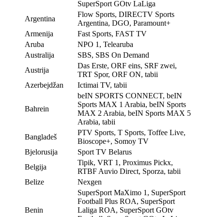
SuperSport GOtv LaLiga
Flow Sports, DIRECTV Sports
Argentina
Argentina, DGO, Paramount+
Armenija
Fast Sports, FAST TV
Aruba
NPO 1, Telearuba
Australija
SBS, SBS On Demand
Das Erste, ORF eins, SRF zwei,
Austrija
TRT Spor, ORF ON, tabii
Azerbejdžan
Ictimai TV, tabii
beIN SPORTS CONNECT, beIN
Sports MAX 1 Arabia, beIN Sports
Bahrein
MAX 2 Arabia, beIN Sports MAX 5
Arabia, tabii
PTV Sports, T Sports, Toffee Live,
Bangladeš
Bioscope+, Somoy TV
Bjelorusija
Sport TV Belarus
Tipik, VRT 1, Proximus Pickx,
Belgija
RTBF Auvio Direct, Sporza, tabii
Belize
Nexgen
SuperSport MaXimo 1, SuperSport
Football Plus ROA, SuperSport
Benin
Laliga ROA, SuperSport GOtv