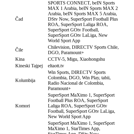
SPORTS CONNECT, beIN Sports
MAX 1 Arabia, beIN Sports MAX 2
Arabia, beIN Sports MAX 5 Arabia,
Čad
DStv Now, SuperSport Football Plus
ROA, SuperSport Laliga ROA,
SuperSport GOtv Football,
SuperSport GOtv LaLiga, New
World Sport App
Chilevision, DIRECTV Sports Chile,
Čile
DGO, Paramount+
Kina
CCTV-5, Migu, Xiaohongshu
Kineski Tajpej
eltaott.tv
Win Sports, DIRECTV Sports
Colombia, DGO, Win Play, tabii,
Kolumbija
Radio Nacional de Colombia,
Paramount+
SuperSport MaXimo 1, SuperSport
Football Plus ROA, SuperSport
Komori
Laliga ROA, SuperSport GOtv
Football, SuperSport GOtv LaLiga,
New World Sport App
SuperSport MaXimo 1, SuperSport
MaXimo 1, StarTimes App,
StarTimes App, DStv Now,