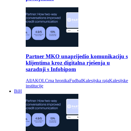
Partner MKO unaprijedio komunikaciju s
klijentima kroz digitalna rješenja u
saradnji s Infobipom
All
AKOL
Crna hronika
Fudbal
Kalesijska raja
Kalesijske
institucije
BiH