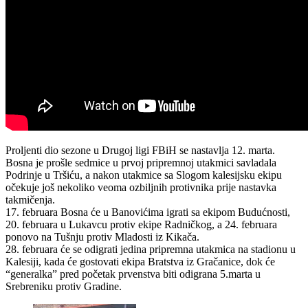
Proljenti dio sezone u Drugoj ligi FBiH se nastavlja 12. marta.
Bosna je prošle sedmice u prvoj pripremnoj utakmici savladala
Podrinje u Tršiću, a nakon utakmice sa Slogom kalesijsku ekipu
očekuje još nekoliko veoma ozbiljnih protivnika prije nastavka
takmičenja.
17. februara Bosna će u Banovićima igrati sa ekipom Budućnosti,
20. februara u Lukavcu protiv ekipe Radničkog, a 24. februara
ponovo na Tušnju protiv Mladosti iz Kikača.
28. februara će se odigrati jedina pripremna utakmica na stadionu u
Kalesiji, kada će gostovati ekipa Bratstva iz Gračanice, dok će
“generalka” pred početak prvenstva biti odigrana 5.marta u
Srebreniku protiv Gradine.