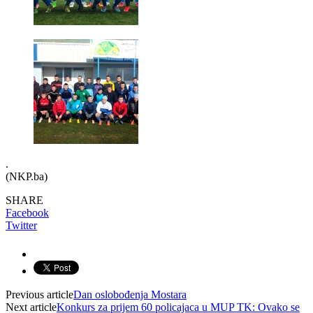
.
(NKP.ba)
SHARE
Facebook
Twitter
Previous article
Dan oslobođenja Mostara
Next article
Konkurs za prijem 60 policajaca u MUP TK: Ovako se