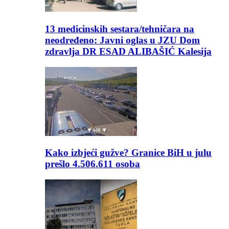
13 medicinskih sestara/tehničara na
neodređeno: Javni oglas u JZU Dom
zdravlja DR ESAD ALIBAŠIĆ Kalesija
Kako izbjeći gužve? Granice BiH u julu
prešlo 4.506.611 osoba