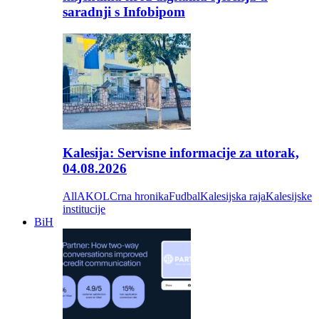
saradnji s Infobipom
Kalesija: Servisne informacije za utorak,
04.08.2026
All
AKOL
Crna hronika
Fudbal
Kalesijska raja
Kalesijske
institucije
BiH