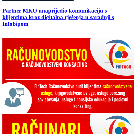
Partner MKO unaprijedio komunikaciju s
klijentima kroz digitalna rješenja u saradnji s
Infobipom