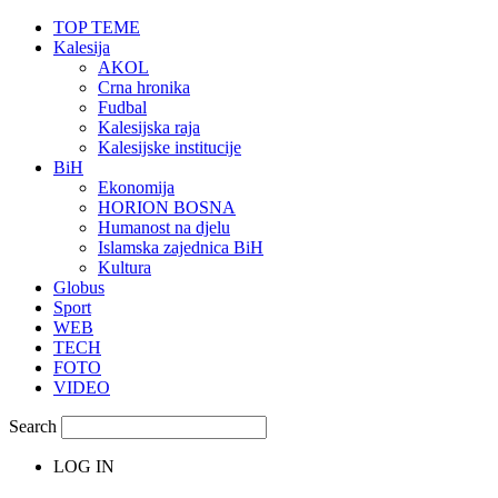
TOP TEME
Kalesija
AKOL
Crna hronika
Fudbal
Kalesijska raja
Kalesijske institucije
BiH
Ekonomija
HORION BOSNA
Humanost na djelu
Islamska zajednica BiH
Kultura
Globus
Sport
WEB
TECH
FOTO
VIDEO
Search
LOG IN