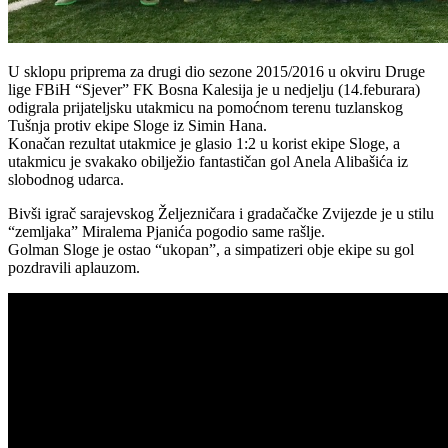
U sklopu priprema za drugi dio sezone 2015/2016 u okviru Druge
lige FBiH “Sjever” FK Bosna Kalesija je u nedjelju (14.feburara)
odigrala prijateljsku utakmicu na pomoćnom terenu tuzlanskog
Tušnja protiv ekipe Sloge iz Simin Hana.
Konačan rezultat utakmice je glasio 1:2 u korist ekipe Sloge, a
utakmicu je svakako obilježio fantastičan gol Anela Alibašića iz
slobodnog udarca.
Bivši igrač sarajevskog Željezničara i gradačačke Zvijezde je u stilu
“zemljaka” Miralema Pjanića pogodio same rašlje.
Golman Sloge je ostao “ukopan”, a simpatizeri obje ekipe su gol
pozdravili aplauzom.