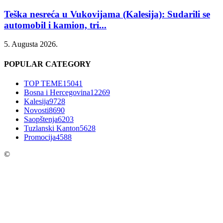
Teška nesreća u Vukovijama (Kalesija): Sudarili se
automobil i kamion, tri...
5. Augusta 2026.
POPULAR CATEGORY
TOP TEME
15041
Bosna i Hercegovina
12269
Kalesija
9728
Novosti
8690
Saopštenja
6203
Tuzlanski Kanton
5628
Promocija
4588
©