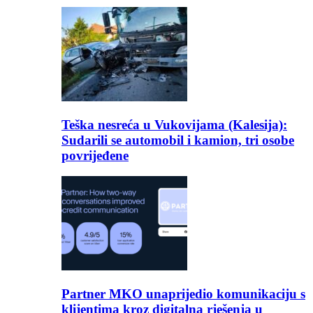
Teška nesreća u Vukovijama (Kalesija):
Sudarili se automobil i kamion, tri osobe
povrijeđene
Partner MKO unaprijedio komunikaciju s
klijentima kroz digitalna rješenja u