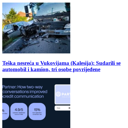
Teška nesreća u Vukovijama (Kalesija): Sudarili se
automobil i kamion, tri osobe povrijeđene