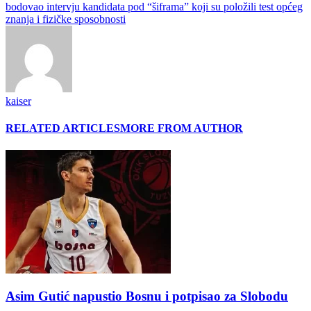
bodovao intervju kandidata pod “šiframa” koji su položili test općeg
znanja i fizičke sposobnosti
kaiser
RELATED ARTICLES
MORE FROM AUTHOR
Asim Gutić napustio Bosnu i potpisao za Slobodu