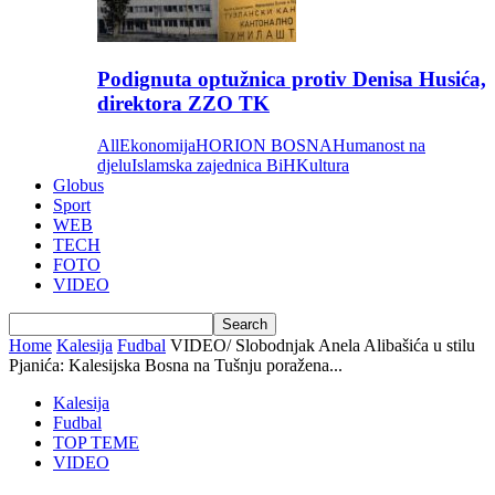
Podignuta optužnica protiv Denisa Husića,
direktora ZZO TK
All
Ekonomija
HORION BOSNA
Humanost na
djelu
Islamska zajednica BiH
Kultura
Globus
Sport
WEB
TECH
FOTO
VIDEO
Home
Kalesija
Fudbal
VIDEO/ Slobodnjak Anela Alibašića u stilu
Pjanića: Kalesijska Bosna na Tušnju poražena...
Kalesija
Fudbal
TOP TEME
VIDEO