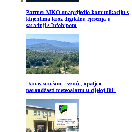
Partner MKO unaprijedio komunikaciju s
klijentima kroz digitalna rješenja u
saradnji s Infobipom
Danas sunčano i vruće, upaljen
narandžasti meteoalarm u cijeloj BiH