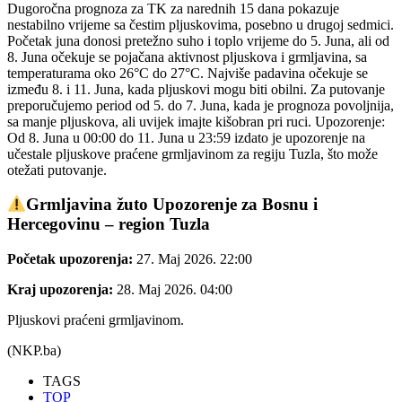
Dugoročna prognoza za TK za narednih 15 dana pokazuje
nestabilno vrijeme sa čestim pljuskovima, posebno u drugoj sedmici.
Početak juna donosi pretežno suho i toplo vrijeme do 5. Juna, ali od
8. Juna očekuje se pojačana aktivnost pljuskova i grmljavina, sa
temperaturama oko 26°C do 27°C. Najviše padavina očekuje se
između 8. i 11. Juna, kada pljuskovi mogu biti obilni. Za putovanje
preporučujemo period od 5. do 7. Juna, kada je prognoza povoljnija,
sa manje pljuskova, ali uvijek imajte kišobran pri ruci. Upozorenje:
Od 8. Juna u 00:00 do 11. Juna u 23:59 izdato je upozorenje na
učestale pljuskove praćene grmljavinom za regiju Tuzla, što može
otežati putovanje.
Grmljavina žuto Upozorenje za Bosnu i
Hercegovinu – region Tuzla
Početak upozorenja:
27. Maj 2026. 22:00
Kraj upozorenja:
28. Maj 2026. 04:00
Pljuskovi praćeni grmljavinom.
(NKP.ba)
TAGS
TOP