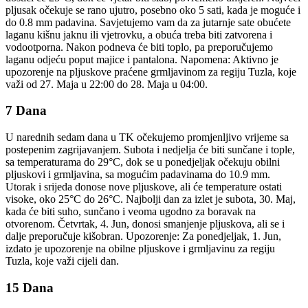
pljusak očekuje se rano ujutro, posebno oko 5 sati, kada je moguće i
do 0.8 mm padavina. Savjetujemo vam da za jutarnje sate obućete
laganu kišnu jaknu ili vjetrovku, a obuća treba biti zatvorena i
vodootporna. Nakon podneva će biti toplo, pa preporučujemo
laganu odjeću poput majice i pantalona. Napomena: Aktivno je
upozorenje na pljuskove praćene grmljavinom za regiju Tuzla, koje
važi od 27. Maja u 22:00 do 28. Maja u 04:00.
7 Dana
U narednih sedam dana u TK očekujemo promjenljivo vrijeme sa
postepenim zagrijavanjem. Subota i nedjelja će biti sunčane i tople,
sa temperaturama do 29°C, dok se u ponedjeljak očekuju obilni
pljuskovi i grmljavina, sa mogućim padavinama do 10.9 mm.
Utorak i srijeda donose nove pljuskove, ali će temperature ostati
visoke, oko 25°C do 26°C. Najbolji dan za izlet je subota, 30. Maj,
kada će biti suho, sunčano i veoma ugodno za boravak na
otvorenom. Četvrtak, 4. Jun, donosi smanjenje pljuskova, ali se i
dalje preporučuje kišobran. Upozorenje: Za ponedjeljak, 1. Jun,
izdato je upozorenje na obilne pljuskove i grmljavinu za regiju
Tuzla, koje važi cijeli dan.
15 Dana