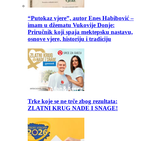
“Putokaz vjere”, autor Enes Habibović –
imam u džematu Vukovije Donje:
Priručnik koji spaja mektepsku nastavu,
osnove vjere, historiju i tradiciju
Trke koje se ne trče zbog rezultata:
ZLATNI KRUG NADE I SNAGE!