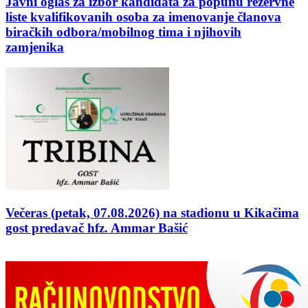
Javni oglas za izbor kandidata za popunu rezervne
liste kvalifikovanih osoba za imenovanje članova
biračkih odbora/mobilnog tima i njihovih
zamjenika
Večeras (petak, 07.08.2026) na stadionu u Kikačima
gost predavač hfz. Ammar Bašić