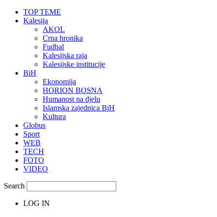
TOP TEME
Kalesija
AKOL
Crna hronika
Fudbal
Kalesijska raja
Kalesijske institucije
BiH
Ekonomija
HORION BOSNA
Humanost na djelu
Islamska zajednica BiH
Kultura
Globus
Sport
WEB
TECH
FOTO
VIDEO
Search
LOG IN