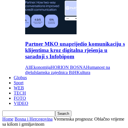
Partner MKO unaprijedio komunikaciju s
klijentima kroz digitalna rješenja u
saradnji s Infobipom
All
Ekonomija
HORION BOSNA
Humanost na
djelu
Islamska zajednica BiH
Kultura
Globus
Sport
WEB
TECH
FOTO
VIDEO
Home
Bosna i Hercegovina
Vremenska prognoza: Oblačno vrijeme
sa kišom i grmljavinom