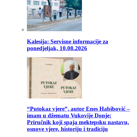
Kalesija: Servisne informacije za
ponedjeljak, 10.08.2026
“Putokaz vjere”, autor Enes Habibović –
imam u džematu Vukovije Donje:
Priručnik koji spaja mektepsku nastavu,
osnove vjere, historiju i tradiciju