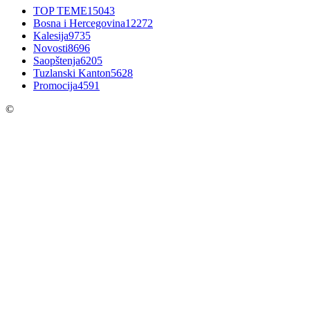
TOP TEME
15043
Bosna i Hercegovina
12272
Kalesija
9735
Novosti
8696
Saopštenja
6205
Tuzlanski Kanton
5628
Promocija
4591
©