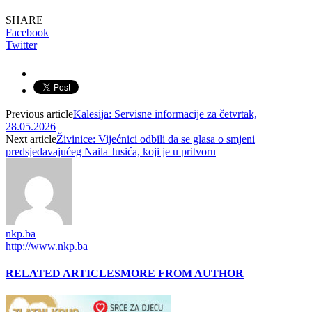
SHARE
Facebook
Twitter
Previous article
Kalesija: Servisne informacije za četvrtak,
28.05.2026
Next article
Živinice: Vijećnici odbili da se glasa o smjeni
predsjedavajućeg Naila Jusića, koji je u pritvoru
nkp.ba
http://www.nkp.ba
RELATED ARTICLES
MORE FROM AUTHOR