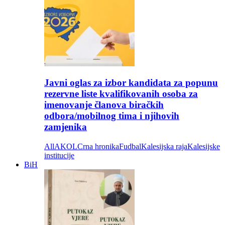
Javni oglas za izbor kandidata za popunu
rezervne liste kvalifikovanih osoba za
imenovanje članova biračkih
odbora/mobilnog tima i njihovih
zamjenika
All
AKOL
Crna hronika
Fudbal
Kalesijska raja
Kalesijske
institucije
BiH