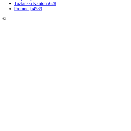
Tuzlanski Kanton
5628
Promocija
4589
©