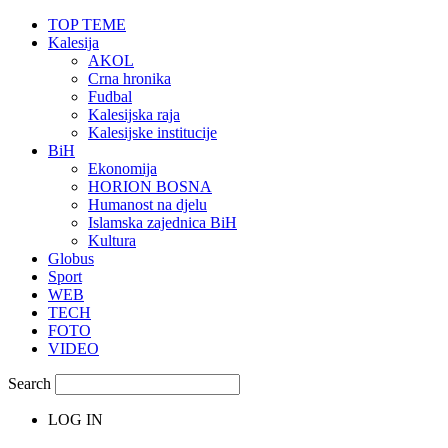
TOP TEME
Kalesija
AKOL
Crna hronika
Fudbal
Kalesijska raja
Kalesijske institucije
BiH
Ekonomija
HORION BOSNA
Humanost na djelu
Islamska zajednica BiH
Kultura
Globus
Sport
WEB
TECH
FOTO
VIDEO
Search
LOG IN