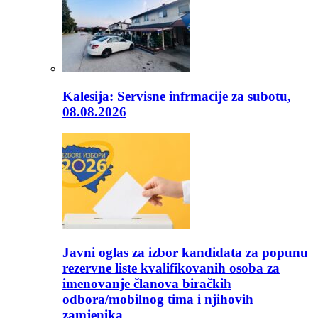
Kalesija: Servisne infrmacije za subotu,
08.08.2026
Javni oglas za izbor kandidata za popunu
rezervne liste kvalifikovanih osoba za
imenovanje članova biračkih
odbora/mobilnog tima i njihovih
zamjenika