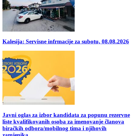
Kalesija: Servisne infrmacije za subotu, 08.08.2026
Javni oglas za izbor kandidata za popunu rezervne
liste kvalifikovanih osoba za imenovanje članova
biračkih odbora/mobilnog tima i njihovih
zamjenika