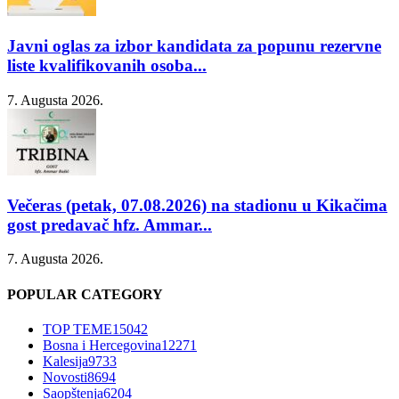
Javni oglas za izbor kandidata za popunu rezervne
liste kvalifikovanih osoba...
7. Augusta 2026.
Večeras (petak, 07.08.2026) na stadionu u Kikačima
gost predavač hfz. Ammar...
7. Augusta 2026.
POPULAR CATEGORY
TOP TEME
15042
Bosna i Hercegovina
12271
Kalesija
9733
Novosti
8694
Saopštenja
6204