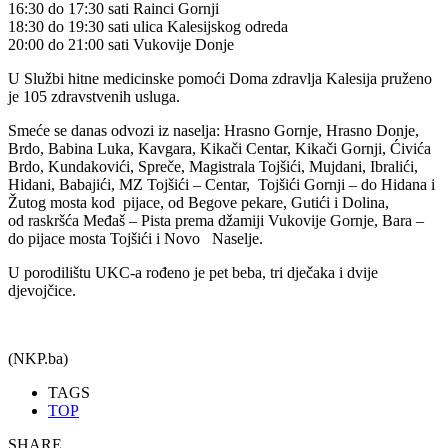
16:30 do 17:30 sati Rainci Gornji
18:30 do 19:30 sati ulica Kalesijskog odreda
20:00 do 21:00 sati Vukovije Donje
U Službi hitne medicinske pomoći Doma zdravlja Kalesija pruženo
je 105 zdravstvenih usluga.
Smeće se danas odvozi iz naselja: Hrasno Gornje, Hrasno Donje,
Brdo, Babina Luka, Kavgara, Kikači Centar, Kikači Gornji, Ćivića
Brdo, Kundakovići, Spreče, Magistrala Tojšići, Mujdani, Ibralići,
Hidani, Babajići, MZ Tojšići – Centar, Tojšići Gornji – do Hidana i
Žutog mosta kod pijace, od Begove pekare, Gutići i Dolina,
od raskršća Međaš – Pista prema džamiji Vukovije Gornje, Bara –
do pijace mosta Tojšići i Novo Naselje.
U porodilištu UKC-a rođeno je pet beba, tri dječaka i dvije
djevojčice.
(NKP.ba)
TAGS
TOP
SHARE