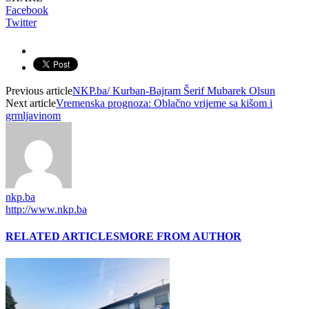
Facebook
Twitter
Previous article
NKP.ba/ Kurban-Bajram Šerif Mubarek Olsun
Next article
Vremenska prognoza: Oblačno vrijeme sa kišom i
grmljavinom
nkp.ba
http://www.nkp.ba
RELATED ARTICLES
MORE FROM AUTHOR