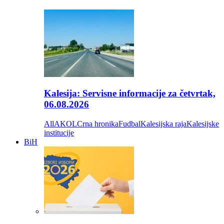
Kalesija: Servisne informacije za četvrtak,
06.08.2026
All
AKOL
Crna hronika
Fudbal
Kalesijska raja
Kalesijske
institucije
BiH