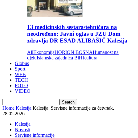
13 medicinskih sestara/tehničara na
neodređeno: Javni oglas u JZU Dom
zdravlja DR ESAD ALIBAŠIĆ Kalesija
All
Ekonomija
HORION BOSNA
Humanost na
djelu
Islamska zajednica BiH
Kultura
Globus
Sport
WEB
TECH
FOTO
VIDEO
Home
Kalesija
Kalesija: Servisne informacije za četvrtak,
28.05.2026
Kalesija
Novosti
Servisne informacije