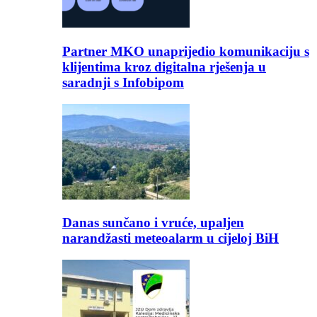
Partner MKO unaprijedio komunikaciju s
klijentima kroz digitalna rješenja u
saradnji s Infobipom
Danas sunčano i vruće, upaljen
narandžasti meteoalarm u cijeloj BiH