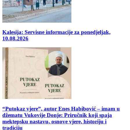
Kalesija: Servisne informacije za ponedjeljak,
10.08.2026
“Putokaz vjere”, autor Enes Habibović – imam u
džematu Vukovije Donje: Priručnik koji spaja
mektepsku nastavu, osnove vjere, historiju i
tradiciju