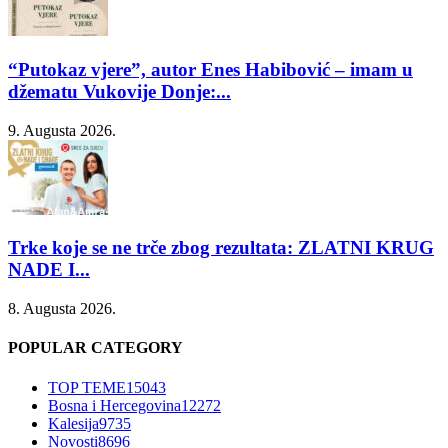
“Putokaz vjere”, autor Enes Habibović – imam u
džematu Vukovije Donje:...
9. Augusta 2026.
Trke koje se ne trče zbog rezultata: ZLATNI KRUG
NADE I...
8. Augusta 2026.
POPULAR CATEGORY
TOP TEME
15043
Bosna i Hercegovina
12272
Kalesija
9735
Novosti
8696