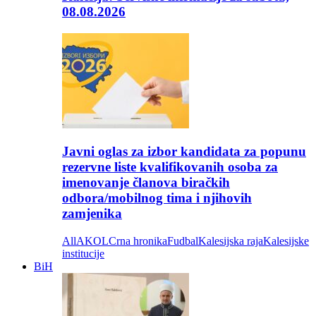
08.08.2026
Javni oglas za izbor kandidata za popunu
rezervne liste kvalifikovanih osoba za
imenovanje članova biračkih
odbora/mobilnog tima i njihovih
zamjenika
All
AKOL
Crna hronika
Fudbal
Kalesijska raja
Kalesijske
institucije
BiH