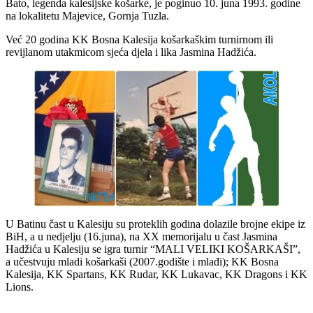
Bato, legenda kalesijske košarke, je poginuo 10. juna 1993. godine
na lokalitetu Majevice, Gornja Tuzla.
Već 20 godina KK Bosna Kalesija košarkaškim turnirnom ili
revijlanom utakmicom sjeća djela i lika Jasmina Hadžića.
U Batinu čast u Kalesiju su proteklih godina dolazile brojne ekipe iz
BiH, a u nedjelju (16.juna), na XX memorijalu u čast Jasmina
Hadžića u Kalesiju se igra turnir “MALI VELIKI KOŠARKAŠI”,
a učestvuju mladi košarkaši (2007.godište i mlađi); KK Bosna
Kalesija, KK Spartans, KK Rudar, KK Lukavac, KK Dragons i KK
Lions.