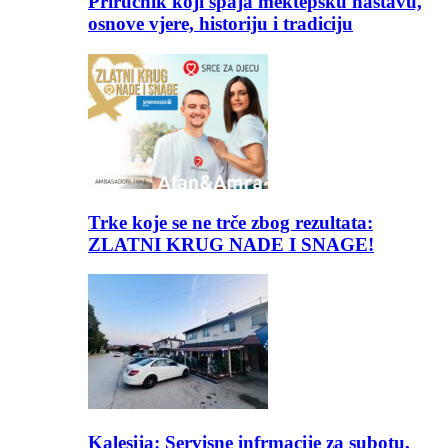
Priručnik koji spaja mektepsku nastavu,
osnove vjere, historiju i tradiciju
Trke koje se ne trče zbog rezultata:
ZLATNI KRUG NADE I SNAGE!
Kalesija: Servisne infrmacije za subotu,