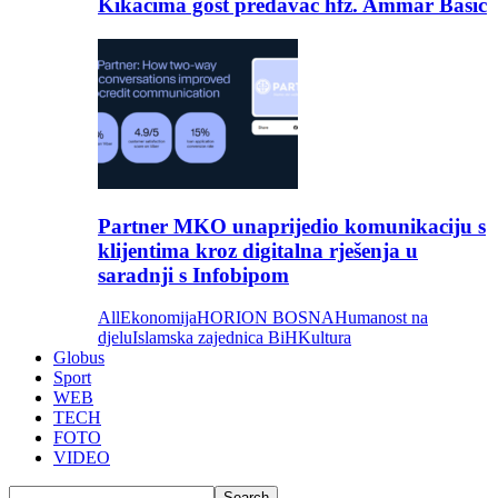
Kikačima gost predavač hfz. Ammar Bašić
Partner MKO unaprijedio komunikaciju s
klijentima kroz digitalna rješenja u
saradnji s Infobipom
All
Ekonomija
HORION BOSNA
Humanost na
djelu
Islamska zajednica BiH
Kultura
Globus
Sport
WEB
TECH
FOTO
VIDEO