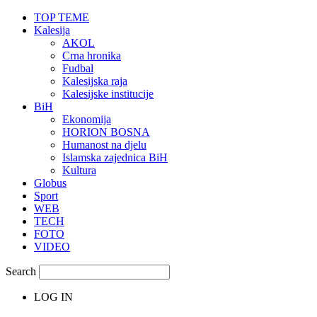
TOP TEME
Kalesija
AKOL
Crna hronika
Fudbal
Kalesijska raja
Kalesijske institucije
BiH
Ekonomija
HORION BOSNA
Humanost na djelu
Islamska zajednica BiH
Kultura
Globus
Sport
WEB
TECH
FOTO
VIDEO
Search
LOG IN