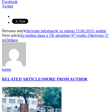
Facebook
Twitter
Previous article
Servisne informacije za subotu 15.06.2019. godine
Next article
Za godinu dana u TK ukradeno 97 vozila: Otkriveno 57
počinilaca
kaiser
RELATED ARTICLES
MORE FROM AUTHOR