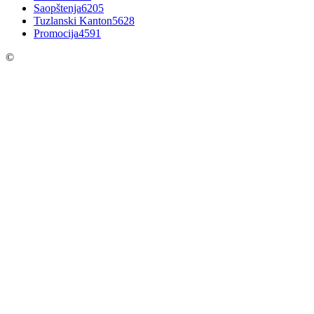
Saopštenja
6205
Tuzlanski Kanton
5628
Promocija
4591
©