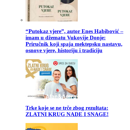
“Putokaz vjere”, autor Enes Habibović –
imam u džematu Vukovije Donje:
Priručnik koji spaja mektepsku nastavu,
osnove vjere, historiju i tradiciju
Trke koje se ne trče zbog rezultata:
ZLATNI KRUG NADE I SNAGE!