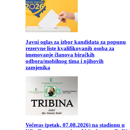
Javni oglas za izbor kandidata za popunu
rezervne liste kvalifikovanih osoba za
imenovanje članova biračkih
odbora/mobilnog tima i njihovih
zamjenika
Večeras (petak, 07.08.2026) na stadionu u