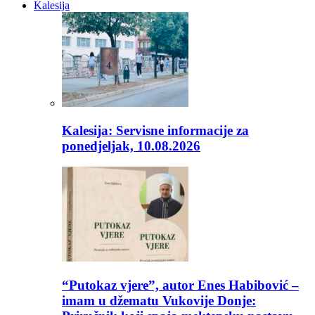
Kalesija
Kalesija: Servisne informacije za
ponedjeljak, 10.08.2026
“Putokaz vjere”, autor Enes Habibović –
imam u džematu Vukovije Donje: