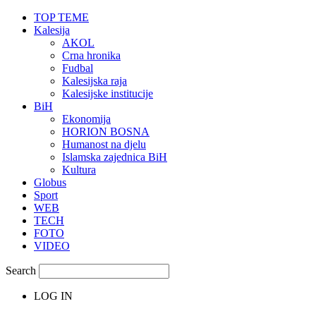
TOP TEME
Kalesija
AKOL
Crna hronika
Fudbal
Kalesijska raja
Kalesijske institucije
BiH
Ekonomija
HORION BOSNA
Humanost na djelu
Islamska zajednica BiH
Kultura
Globus
Sport
WEB
TECH
FOTO
VIDEO
Search
LOG IN