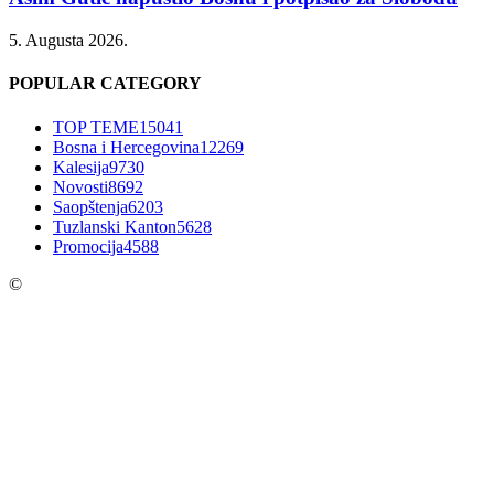
5. Augusta 2026.
POPULAR CATEGORY
TOP TEME
15041
Bosna i Hercegovina
12269
Kalesija
9730
Novosti
8692
Saopštenja
6203
Tuzlanski Kanton
5628
Promocija
4588
©