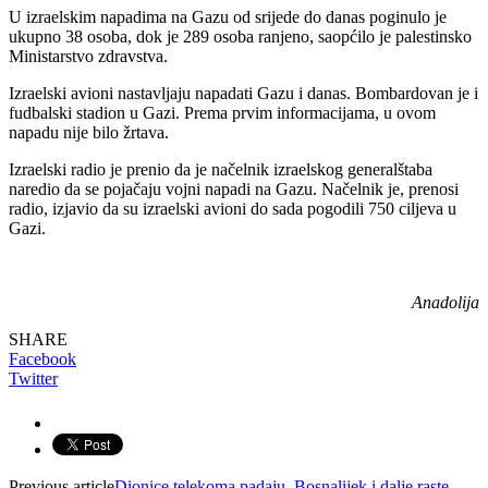
U izraelskim napadima na Gazu od srijede do danas poginulo je
ukupno 38 osoba, dok je 289 osoba ranjeno, saopćilo je palestinsko
Ministarstvo zdravstva.
Izraelski avioni nastavljaju napadati Gazu i danas. Bombardovan je i
fudbalski stadion u Gazi. Prema prvim informacijama, u ovom
napadu nije bilo žrtava.
Izraelski radio je prenio da je načelnik izraelskog generalštaba
naredio da se pojačaju vojni napadi na Gazu. Načelnik je, prenosi
radio, izjavio da su izraelski avioni do sada pogodili 750 ciljeva u
Gazi.
Anadolija
SHARE
Facebook
Twitter
Previous article
Dionice telekoma padaju, Bosnalijek i dalje raste