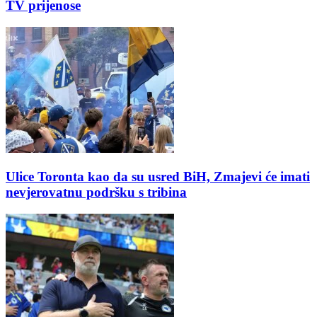
TV prijenose
Ulice Toronta kao da su usred BiH, Zmajevi će imati
nevjerovatnu podršku s tribina