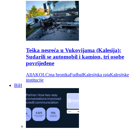
Teška nesreća u Vukovijama (Kalesija):
Sudarili se automobil i kamion, tri osobe
povrijeđene
All
AKOL
Crna hronika
Fudbal
Kalesijska raja
Kalesijske
institucije
BiH