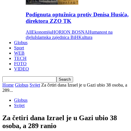
Podignuta optužnica protiv Denisa Husića,
direktora ZZO TK
All
Ekonomija
HORION BOSNA
Humanost na
djelu
Islamska zajednica BiH
Kultura
Globus
Sport
WEB
TECH
FOTO
VIDEO
Home
Globus
Svijet
Za četiri dana Izrael je u Gazi ubio 38 osoba, a
289...
Globus
Svijet
Za četiri dana Izrael je u Gazi ubio 38
osoba, a 289 ranio