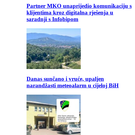
Partner MKO unaprijedio komunikaciju s
klijentima kroz digitalna rješenja u
saradnji s Infobipom
Danas sunčano i vruće, upaljen
narandžasti meteoalarm u cijeloj BiH