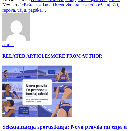
Next article
Paštete, salame i hrenovke prave se od kože, njuški,
repova, ušiju, papaka…
admin
RELATED ARTICLES
MORE FROM AUTHOR
Seksualizacija sportistkinja: Nova pravila mijenjaju