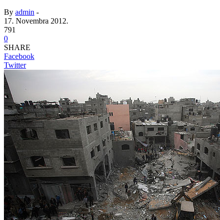
By
admin
-
17. Novembra 2012.
791
0
SHARE
Facebook
Twitter