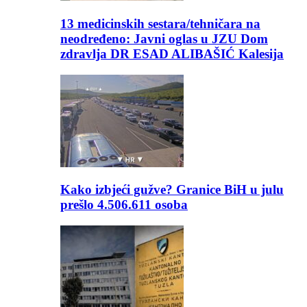
13 medicinskih sestara/tehničara na
neodređeno: Javni oglas u JZU Dom
zdravlja DR ESAD ALIBAŠIĆ Kalesija
Kako izbjeći gužve? Granice BiH u julu
prešlo 4.506.611 osoba