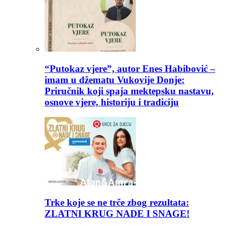
“Putokaz vjere”, autor Enes Habibović –
imam u džematu Vukovije Donje:
Priručnik koji spaja mektepsku nastavu,
osnove vjere, historiju i tradiciju
Trke koje se ne trče zbog rezultata:
ZLATNI KRUG NADE I SNAGE!