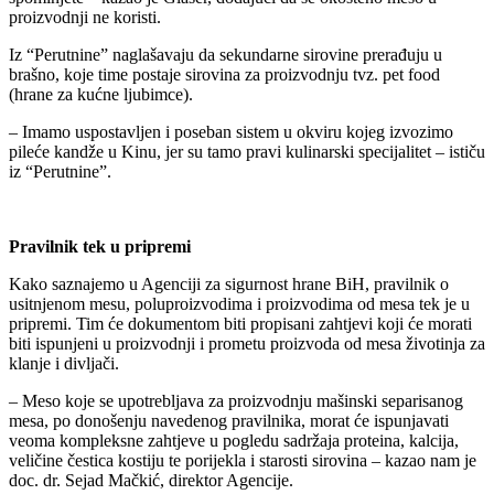
proizvodnji ne koristi.
Iz “Perutnine” naglašavaju da sekundarne sirovine prerađuju u
brašno, koje time postaje sirovina za proizvodnju tvz. pet food
(hrane za kućne ljubimce).
– Imamo uspostavljen i poseban sistem u okviru kojeg izvozimo
pileće kandže u Kinu, jer su tamo pravi kulinarski specijalitet – ističu
iz “Perutnine”.
Pravilnik tek u pripremi
Kako saznajemo u Agenciji za sigurnost hrane BiH, pravilnik o
usitnjenom mesu, poluproizvodima i proizvodima od mesa tek je u
pripremi. Tim će dokumentom biti propisani zahtjevi koji će morati
biti ispunjeni u proizvodnji i prometu proizvoda od mesa životinja za
klanje i divljači.
– Meso koje se upotrebljava za proizvodnju mašinski separisanog
mesa, po donošenju navedenog pravilnika, morat će ispunjavati
veoma kompleksne zahtjeve u pogledu sadržaja proteina, kalcija,
veličine čestica kostiju te porijekla i starosti sirovina – kazao nam je
doc. dr. Sejad Mačkić, direktor Agencije.