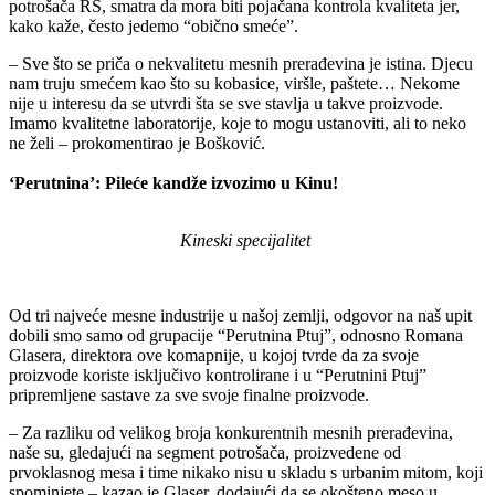
potrošača RS, smatra da mora biti pojačana kontrola kvaliteta jer,
kako kaže, često jedemo “obično smeće”.
– Sve što se priča o nekvalitetu mesnih prerađevina je istina. Djecu
nam truju smećem kao što su kobasice, viršle, paštete… Nekome
nije u interesu da se utvrdi šta se sve stavlja u takve proizvode.
Imamo kvalitetne laboratorije, koje to mogu ustanoviti, ali to neko
ne želi – prokomentirao je Bošković.
‘Perutnina’: Pileće kandže izvozimo u Kinu!
Kineski specijalitet
Od tri najveće mesne industrije u našoj zemlji, odgovor na naš upit
dobili smo samo od grupacije “Perutnina Ptuj”, odnosno Romana
Glasera, direktora ove komapnije, u kojoj tvrde da za svoje
proizvode koriste isključivo kontrolirane i u “Perutnini Ptuj”
pripremljene sastave za sve svoje finalne proizvode.
– Za razliku od velikog broja konkurentnih mesnih prerađevina,
naše su, gledajući na segment potrošača, proizvedene od
prvoklasnog mesa i time nikako nisu u skladu s urbanim mitom, koji
spominjete – kazao je Glaser, dodajući da se okošteno meso u