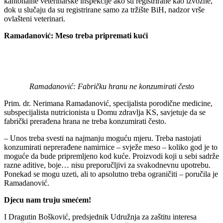
kantonalne veterinarske inspekcije ako su registrirane kao izvozne,
dok u slučaju da su registrirane samo za tržište BiH, nadzor vrše
ovlašteni veterinari.
Ramadanović: Meso treba pripremati kući
Ramadanović: Fabričku hranu ne konzumirati često
Prim. dr. Nerimana Ramadanović, specijalista porodične medicine,
subspecijalista nutricionista u Domu zdravlja KS, savjetuje da se
fabrički prerađena hrana ne treba konzumirati često.
– Unos treba svesti na najmanju moguću mjeru. Treba nastojati
konzumirati neprerađene namirnice – svježe meso – koliko god je to
moguće da bude pripremljeno kod kuće. Proizvodi koji u sebi sadrže
razne aditive, boje… nisu preporučljivi za svakodnevnu upotrebu.
Ponekad se mogu uzeti, ali to apsolutno treba ograničiti – poručila je
Ramadanović.
Djecu nam truju smećem!
I Dragutin Bošković, predsjednik Udružnja za zaštitu interesa