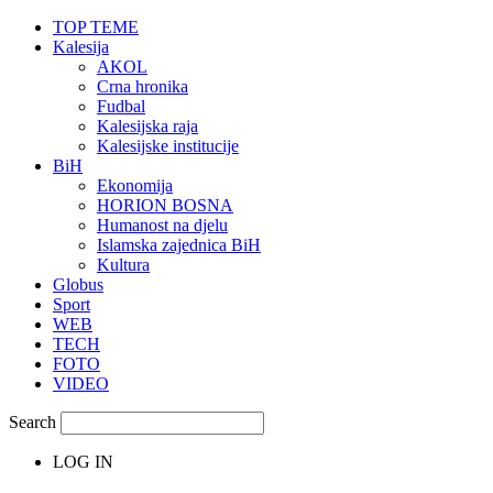
TOP TEME
Kalesija
AKOL
Crna hronika
Fudbal
Kalesijska raja
Kalesijske institucije
BiH
Ekonomija
HORION BOSNA
Humanost na djelu
Islamska zajednica BiH
Kultura
Globus
Sport
WEB
TECH
FOTO
VIDEO
Search
LOG IN