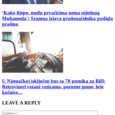
‘Kako lijepo, među prvačićima nema nijednog
Muhameda’: Sramna izjava gradonačelnika podigla
prašinu
U Njemačkoj isključen bus sa 70 putnika za BiH:
Retrovizori vezani vezicama, porozne gume, loše
kočnice…
LEAVE A REPLY