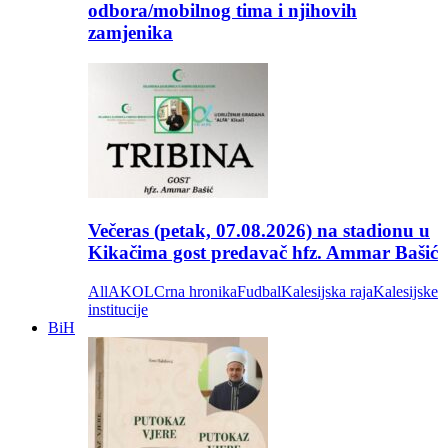
odbora/mobilnog tima i njihovih
zamjenika
Večeras (petak, 07.08.2026) na stadionu u
Kikačima gost predavač hfz. Ammar Bašić
All
AKOL
Crna hronika
Fudbal
Kalesijska raja
Kalesijske
institucije
BiH