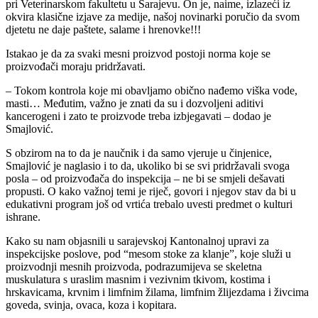
pri Veterinarskom fakultetu u Sarajevu. On je, naime, izlazeći iz
okvira klasične izjave za medije, našoj novinarki poručio da svom
djetetu ne daje paštete, salame i hrenovke!!!
Istakao je da za svaki mesni proizvod postoji norma koje se
proizvođači moraju pridržavati.
– Tokom kontrola koje mi obavljamo obično nađemo viška vode,
masti… Međutim, važno je znati da su i dozvoljeni aditivi
kancerogeni i zato te proizvode treba izbjegavati – dodao je
Smajlović.
S obzirom na to da je naučnik i da samo vjeruje u činjenice,
Smajlović je naglasio i to da, ukoliko bi se svi pridržavali svoga
posla – od proizvođača do inspekcija – ne bi se smjeli dešavati
propusti. O kako važnoj temi je riječ, govori i njegov stav da bi u
edukativni program još od vrtića trebalo uvesti predmet o kulturi
ishrane.
Kako su nam objasnili u sarajevskoj Kantonalnoj upravi za
inspekcijske poslove, pod “mesom stoke za klanje”, koje služi u
proizvodnji mesnih proizvoda, podrazumijeva se skeletna
muskulatura s uraslim masnim i vezivnim tkivom, kostima i
hrskavicama, krvnim i limfnim žilama, limfnim žlijezdama i živcima
goveda, svinja, ovaca, koza i kopitara.