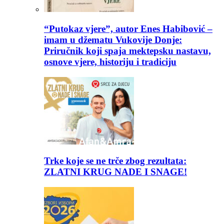
“Putokaz vjere”, autor Enes Habibović –
imam u džematu Vukovije Donje:
Priručnik koji spaja mektepsku nastavu,
osnove vjere, historiju i tradiciju
Trke koje se ne trče zbog rezultata:
ZLATNI KRUG NADE I SNAGE!