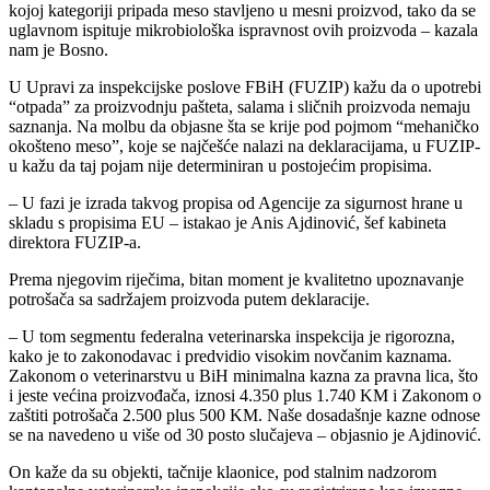
kojoj kategoriji pripada meso stavljeno u mesni proizvod, tako da se
uglavnom ispituje mikrobiološka ispravnost ovih proizvoda – kazala
nam je Bosno.
U Upravi za inspekcijske poslove FBiH (FUZIP) kažu da o upotrebi
“otpada” za proizvodnju pašteta, salama i sličnih proizvoda nemaju
saznanja. Na molbu da objasne šta se krije pod pojmom “mehaničko
okošteno meso”, koje se najčešće nalazi na deklaracijama, u FUZIP-
u kažu da taj pojam nije determiniran u postojećim propisima.
– U fazi je izrada takvog propisa od Agencije za sigurnost hrane u
skladu s propisima EU – istakao je Anis Ajdinović, šef kabineta
direktora FUZIP-a.
Prema njegovim riječima, bitan moment je kvalitetno upoznavanje
potrošača sa sadržajem proizvoda putem deklaracije.
– U tom segmentu federalna veterinarska inspekcija je rigorozna,
kako je to zakonodavac i predvidio visokim novčanim kaznama.
Zakonom o veterinarstvu u BiH minimalna kazna za pravna lica, što
i jeste većina proizvođača, iznosi 4.350 plus 1.740 KM i Zakonom o
zaštiti potrošača 2.500 plus 500 KM. Naše dosadašnje kazne odnose
se na navedeno u više od 30 posto slučajeva – objasnio je Ajdinović.
On kaže da su objekti, tačnije klaonice, pod stalnim nadzorom