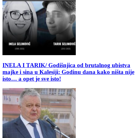
INELA I TARIK/ Godišnjica od brutalnog ubistva
majke i sina u Kalesiji: Godinu dana kako ništa nije
isto… a opet je sve isto!