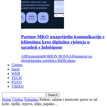
Partner MKO unaprijedio komunikaciju s
klijentima kroz digitalna rješenja u
saradnji s Infobipom
All
Ekonomija
HORION BOSNA
Humanost na
djelu
Islamska zajednica BiH
Kultura
Globus
Sport
WEB
TECH
FOTO
VIDEO
Home
Globus
Šokantno
Paštete, salame i hrenovke prave se od
kože, njuški, repova, ušiju, papaka…