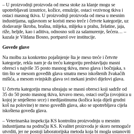
– U proizvodnji proizvoda od mesa stoke za klanje mogu se
upotrebljavati iznutrice, kožice, emulzije, ostaci vezivnog tkiva i
ostaci masnog tkiva. U proizvodnji proizvoda od mesa u mesnim
industrijama, uglavnom se koristi meso treće i četvrte kategorije, uz
dodavanje škroba, brašna, mlijeka, mlijeka u prahu, želatine, jaja,
riže, heljde, kao i aditiva, odnosno soli za salamurenje, šećera… –
kazala je Vildana Bosno, portparol ove institucije.
Goveđe glave
Na molbu za konkretno pojašnjenje šta je meso treće i četvrte
kategorije, rekla nam je da treću kategoriju predstavljaju masni
obresci s najviše 35 posto masnog tkiva, meso glava i bočnjaka, s
tim što se mesom goveđih glava smatra meso iskoštenih žvakaćih
mišića, a mesom svinjskih glava svi mekani jestivi dijelovi glava.
U četvrtu kategoriju mesa ubrajaju se masni obresci koji sadrže od
35 do 50 posto masnog tkiva, krvavo meso, ostaci osrčja (ovojnica u
kojoj je smješteno srce) i medijastinuma (kožica koja dijeli grudni
koš na polovine) te meso goveđih glava, ako se upotrebljava cijela
iskoštena goveđa glava.
– Veterinarska inspekcija KS kontrolira proizvodnju u mesnim
industrijama na području KS. Kvalitet proizvoda je skoro nemoguće
utvrditi, jer ne postoji laboratorijska metoda koja bi mogla ustanoviti