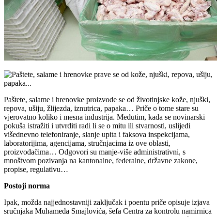
Paštete, salame i hrenovke proizvode se od životinjske kože, njuški,
repova, ušiju, žlijezda, iznutrica, papaka… Priče o tome stare su
vjerovatno koliko i mesna industrija. Međutim, kada se novinarski
pokuša istražiti i utvrditi radi li se o mitu ili stvarnosti, uslijedi
višednevno telefoniranje, slanje upita i faksova inspekcijama,
laboratorijima, agencijama, stručnjacima iz ove oblasti,
proizvođačima… Odgovori su manje-više administrativni, s
mnoštvom pozivanja na kantonalne, federalne, državne zakone,
propise, regulativu…
Postoji norma
Ipak, možda najjednostavniji zaključak i poentu priče opisuje izjava
sručnjaka Muhameda Smajlovića, šefa Centra za kontrolu namirnica