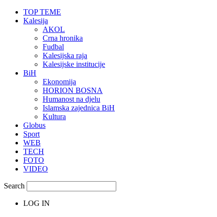
TOP TEME
Kalesija
AKOL
Crna hronika
Fudbal
Kalesijska raja
Kalesijske institucije
BiH
Ekonomija
HORION BOSNA
Humanost na djelu
Islamska zajednica BiH
Kultura
Globus
Sport
WEB
TECH
FOTO
VIDEO
Search
LOG IN