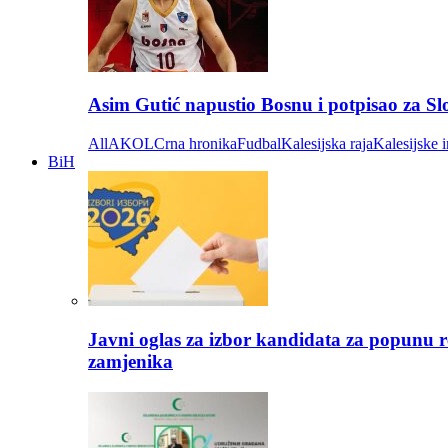
Asim Gutić napustio Bosnu i potpisao za S
All
AKOL
Crna hronika
Fudbal
Kalesijska raja
Kalesijske i
BiH
Javni oglas za izbor kandidata za popunu r
zamjenika