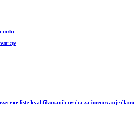
lobodu
nstitucije
ezervne liste kvalifikovanih osoba za imenovanje član