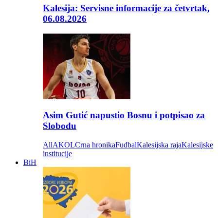
Kalesija: Servisne informacije za četvrtak,
06.08.2026
Asim Gutić napustio Bosnu i potpisao za
Slobodu
All
AKOL
Crna hronika
Fudbal
Kalesijska raja
Kalesijske
institucije
BiH