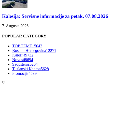
Kalesija: Servisne informacije za petak, 07.08.2026
7. Augusta 2026.
POPULAR CATEGORY
TOP TEME
15042
Bosna i Hercegovina
12271
Kalesija
9732
Novosti
8694
Saopštenja
6204
Tuzlanski Kanton
5628
Promocija
4589
©