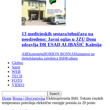
13 medicinskih sestara/tehničara na
neodređeno: Javni oglas u JZU Dom
zdravlja DR ESAD ALIBAŠIĆ Kalesija
All
Ekonomija
HORION BOSNA
Humanost na
djelu
Islamska zajednica BiH
Kultura
Globus
Sport
WEB
TECH
FOTO
VIDEO
Home
Bosna i Hercegovina
Elektroprivreda BiH: Tokom visokih
temperatura potrošnja električne energije porasla za 20 posto