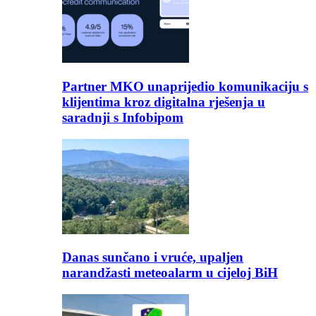
Partner MKO unaprijedio komunikaciju s
klijentima kroz digitalna rješenja u
saradnji s Infobipom
Danas sunčano i vruće, upaljen
narandžasti meteoalarm u cijeloj BiH