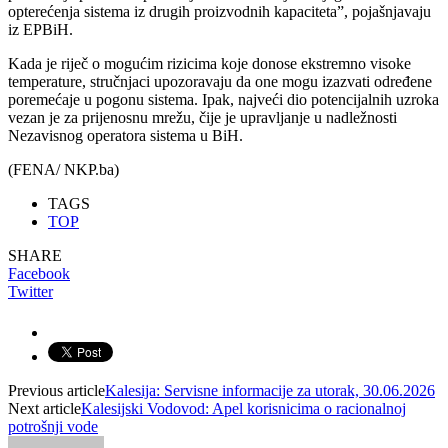
opterećenja sistema iz drugih proizvodnih kapaciteta”, pojašnjavaju
iz EPBiH.
Kada je riječ o mogućim rizicima koje donose ekstremno visoke
temperature, stručnjaci upozoravaju da one mogu izazvati određene
poremećaje u pogonu sistema. Ipak, najveći dio potencijalnih uzroka
vezan je za prijenosnu mrežu, čije je upravljanje u nadležnosti
Nezavisnog operatora sistema u BiH.
(FENA/ NKP.ba)
TAGS
TOP
SHARE
Facebook
Twitter
Previous article
Kalesija: Servisne informacije za utorak, 30.06.2026
Next article
Kalesijski Vodovod: Apel korisnicima o racionalnoj
potrošnji vode