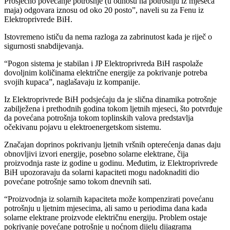
Prosječno povećanje potrošnje (u odnosu na potrošnju iz mjeseca
maja) odgovara iznosu od oko 20 posto”, naveli su za Fenu iz
Elektroprivrede BiH.
Istovremeno ističu da nema razloga za zabrinutost kada je riječ o
sigurnosti snabdijevanja.
“Pogon sistema je stabilan i JP Elektroprivreda BiH raspolaže
dovoljnim količinama električne energije za pokrivanje potreba
svojih kupaca”, naglašavaju iz kompanije.
Iz Elektroprivrede BiH podsjećaju da je slična dinamika potrošnje
zabilježena i prethodnih godina tokom ljetnih mjeseci, što potvrđuje
da povećana potrošnja tokom toplinskih valova predstavlja
očekivanu pojavu u elektroenergetskom sistemu.
Značajan doprinos pokrivanju ljetnih vršnih opterećenja danas daju
obnovljivi izvori energije, posebno solarne elektrane, čija
proizvodnja raste iz godine u godinu. Međutim, iz Elektroprivrede
BiH upozoravaju da solarni kapaciteti mogu nadoknaditi dio
povećane potrošnje samo tokom dnevnih sati.
“Proizvodnja iz solarnih kapaciteta može kompenzirati povećanu
potrošnju u ljetnim mjesecima, ali samo u periodima dana kada
solarne elektrane proizvode električnu energiju. Problem ostaje
pokrivanje povećane potrošnje u noćnom dijelu dijagrama