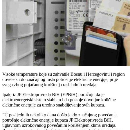
Visoke temperature koje su zahvatile Bosnu i Hercegovinu i region
dovele su do značajnog rasta potrošnje električne energije, prije
svega zbog pojačanog korištenja rashladnih uređaja.
Ipak, iz JP Elektroprivreda BiH (EPBiH) poručuju da je
elektroenergetski sistem stabilan i da postoje dovoljne količine
električne energije za uredno snabdijevanje svih kupaca.
“U posljednjih nekoliko dana došlo je do značajnog povećanja
potrošnje električne energije kupaca JP Elektroprivreda BiH,
uglavnom uzrokovanog povećanim korištenjem klima uređaja.