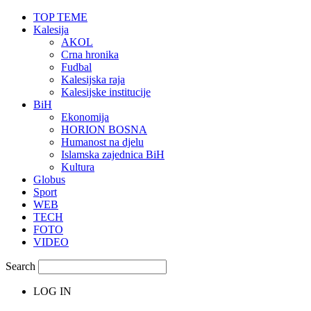
TOP TEME
Kalesija
AKOL
Crna hronika
Fudbal
Kalesijska raja
Kalesijske institucije
BiH
Ekonomija
HORION BOSNA
Humanost na djelu
Islamska zajednica BiH
Kultura
Globus
Sport
WEB
TECH
FOTO
VIDEO
Search
LOG IN