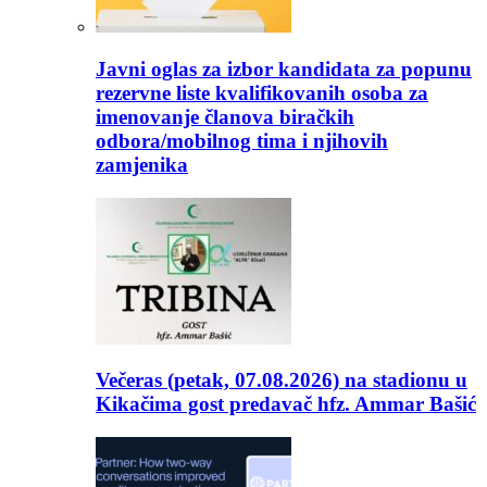
Javni oglas za izbor kandidata za popunu
rezervne liste kvalifikovanih osoba za
imenovanje članova biračkih
odbora/mobilnog tima i njihovih
zamjenika
Večeras (petak, 07.08.2026) na stadionu u
Kikačima gost predavač hfz. Ammar Bašić