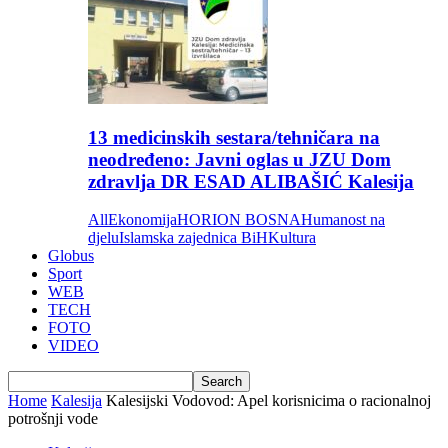
13 medicinskih sestara/tehničara na
neodređeno: Javni oglas u JZU Dom
zdravlja DR ESAD ALIBAŠIĆ Kalesija
All
Ekonomija
HORION BOSNA
Humanost na
djelu
Islamska zajednica BiH
Kultura
Globus
Sport
WEB
TECH
FOTO
VIDEO
Home
Kalesija
Kalesijski Vodovod: Apel korisnicima o racionalnoj
potrošnji vode