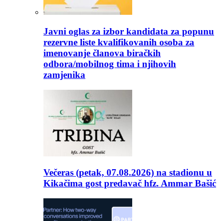
Javni oglas za izbor kandidata za popunu
rezervne liste kvalifikovanih osoba za
imenovanje članova biračkih
odbora/mobilnog tima i njihovih
zamjenika
Večeras (petak, 07.08.2026) na stadionu u
Kikačima gost predavač hfz. Ammar Bašić