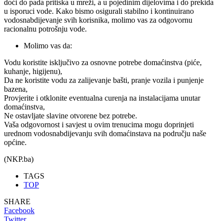
doći do pada pritiska u mreži, a u pojedinim dijelovima i do prekida
u isporuci vode. Kako bismo osigurali stabilno i kontinuirano
vodosnabdijevanje svih korisnika, molimo vas za odgovornu
racionalnu potrošnju vode.
Molimo vas da:
Vodu koristite isključivo za osnovne potrebe domaćinstva (piće,
kuhanje, higijenu),
Da ne koristite vodu za zalijevanje bašti, pranje vozila i punjenje
bazena,
Provjerite i otklonite eventualna curenja na instalacijama unutar
domaćinstva,
Ne ostavljate slavine otvorene bez potrebe.
Vaša odgovornost i savjest u ovim trenucima mogu doprinjeti
urednom vodosnabdijevanju svih domaćinstava na području naše
općine.
(NKP.ba)
TAGS
TOP
SHARE
Facebook
Twitter