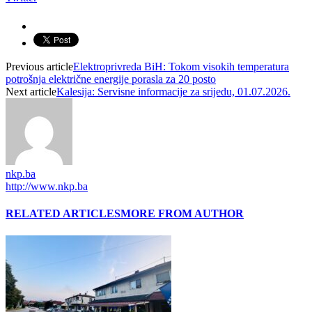
Previous article
Elektroprivreda BiH: Tokom visokih temperatura
potrošnja električne energije porasla za 20 posto
Next article
Kalesija: Servisne informacije za srijedu, 01.07.2026.
nkp.ba
http://www.nkp.ba
RELATED ARTICLES
MORE FROM AUTHOR