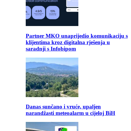
Partner MKO unaprijedio komunikaciju s
klijentima kroz digitalna rješenja u
saradnji s Infobipom
Danas sunčano i vruće, upaljen
narandžasti meteoalarm u cijeloj BiH