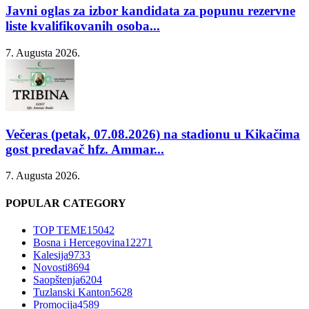
Javni oglas za izbor kandidata za popunu rezervne
liste kvalifikovanih osoba...
7. Augusta 2026.
Večeras (petak, 07.08.2026) na stadionu u Kikačima
gost predavač hfz. Ammar...
7. Augusta 2026.
POPULAR CATEGORY
TOP TEME
15042
Bosna i Hercegovina
12271
Kalesija
9733
Novosti
8694
Saopštenja
6204
Tuzlanski Kanton
5628
Promocija
4589