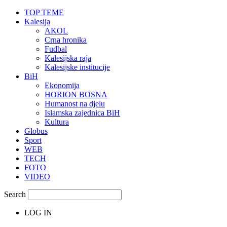
TOP TEME
Kalesija
AKOL
Crna hronika
Fudbal
Kalesijska raja
Kalesijske institucije
BiH
Ekonomija
HORION BOSNA
Humanost na djelu
Islamska zajednica BiH
Kultura
Globus
Sport
WEB
TECH
FOTO
VIDEO
Search
LOG IN