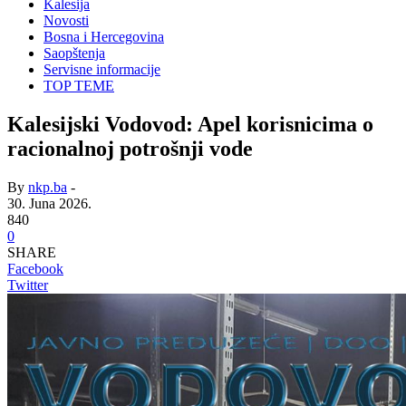
Kalesija
Novosti
Bosna i Hercegovina
Saopštenja
Servisne informacije
TOP TEME
Kalesijski Vodovod: Apel korisnicima o
racionalnoj potrošnji vode
By
nkp.ba
-
30. Juna 2026.
840
0
SHARE
Facebook
Twitter