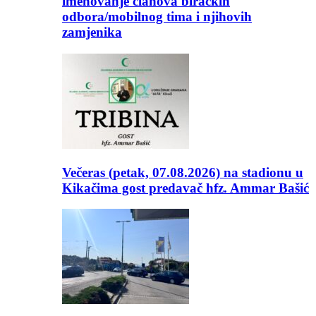
imenovanje članova biračkih
odbora/mobilnog tima i njihovih
zamjenika
Večeras (petak, 07.08.2026) na stadionu u
Kikačima gost predavač hfz. Ammar Bašić