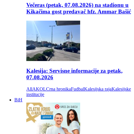
Večeras (petak, 07.08.2026) na stadionu u
Kikačima gost predavač hfz. Ammar Bašić
Kalesija: Servisne informacije za petak,
07.08.2026
All
AKOL
Crna hronika
Fudbal
Kalesijska raja
Kalesijske
institucije
BiH