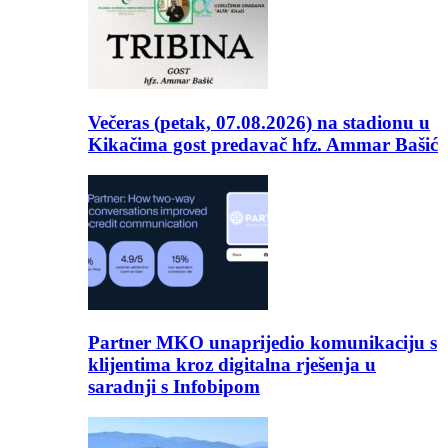
Večeras (petak, 07.08.2026) na stadionu u
Kikačima gost predavač hfz. Ammar Bašić
Partner MKO unaprijedio komunikaciju s
klijentima kroz digitalna rješenja u
saradnji s Infobipom