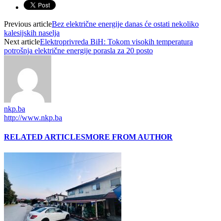
Previous article
Bez električne energije danas će ostati nekoliko
kalesijskih naselja
Next article
Elektroprivreda BiH: Tokom visokih temperatura
potrošnja električne energije porasla za 20 posto
nkp.ba
http://www.nkp.ba
RELATED ARTICLES
MORE FROM AUTHOR