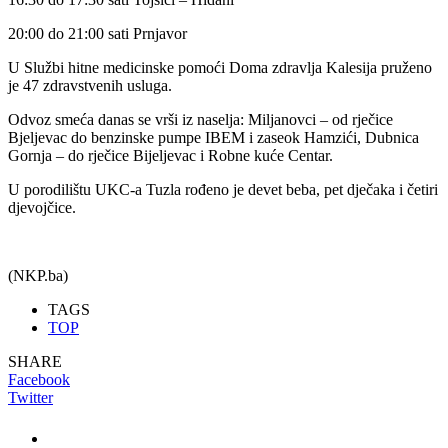
20:00 do 21:00 sati Prnjavor
U Službi hitne medicinske pomoći Doma zdravlja Kalesija pruženo
je 47 zdravstvenih usluga.
Odvoz smeća danas se vrši iz naselja: Miljanovci – od rječice
Bjeljevac do benzinske pumpe IBEM i zaseok Hamzići, Dubnica
Gornja – do rječice Bijeljevac i Robne kuće Centar.
U porodilištu UKC-a Tuzla rođeno je devet beba, pet dječaka i četiri
djevojčice.
(NKP.ba)
TAGS
TOP
SHARE
Facebook
Twitter