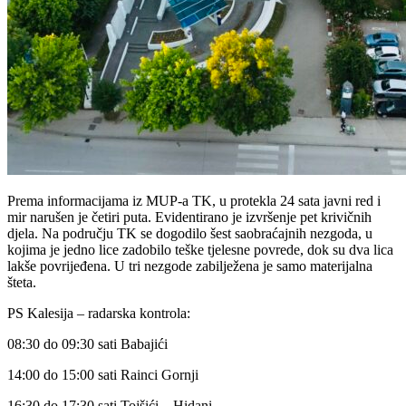
Prema informacijama iz MUP-a TK, u protekla 24 sata javni red i
mir narušen je četiri puta. Evidentirano je izvršenje pet krivičnih
djela. Na području TK se dogodilo šest saobraćajnih nezgoda, u
kojima je jedno lice zadobilo teške tjelesne povrede, dok su dva lica
lakše povrijeđena. U tri nezgode zabilježena je samo materijalna
šteta.
PS Kalesija – radarska kontrola:
08:30 do 09:30 sati Babajići
14:00 do 15:00 sati Rainci Gornji
16:30 do 17:30 sati Tojšići – Hidani