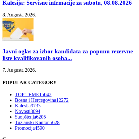
Kalesija: Servisne infrmacije za subotu, 08.08.2026
8. Augusta 2026.
Javni oglas za izbor kandidata za popunu rezervne
liste kvalifikovanih osoba...
7. Augusta 2026.
POPULAR CATEGORY
TOP TEME
15042
Bosna i Hercegovina
12272
Kalesija
9733
Novosti
8694
Saopštenja
6205
Tuzlanski Kanton
5628
Promocija
4590
©