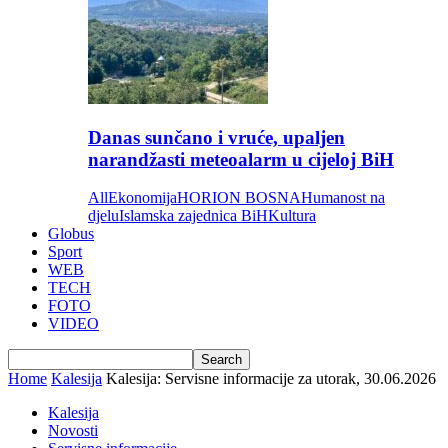
Danas sunčano i vruće, upaljen
narandžasti meteoalarm u cijeloj BiH
All
Ekonomija
HORION BOSNA
Humanost na
djelu
Islamska zajednica BiH
Kultura
Globus
Sport
WEB
TECH
FOTO
VIDEO
Home
Kalesija
Kalesija: Servisne informacije za utorak, 30.06.2026
Kalesija
Novosti