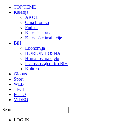
TOP TEME
Kalesija
AKOL
Crna hronika
Fudbal
Kalesijska raja
Kalesijske institucije
BiH
Ekonomija
HORION BOSNA
Humanost na djelu
Islamska zajednica BiH
Kultura
Globus
Sport
WEB
TECH
FOTO
VIDEO
Search
LOG IN