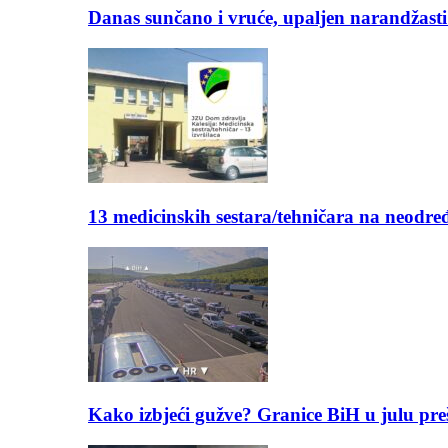
Danas sunčano i vruće, upaljen narandžasti
13 medicinskih sestara/tehničara na neod
Kako izbjeći gužve? Granice BiH u julu pre