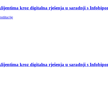
jentima kroz digitalna rješenja u saradnji s Infobip
nstitucije
jentima kroz digitalna rješenja u saradnji s Infobip