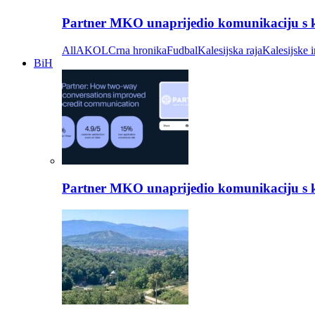
Partner MKO unaprijedio komunikaciju s kli
All
AKOL
Crna hronika
Fudbal
Kalesijska raja
Kalesijske i
BiH
Partner MKO unaprijedio komunikaciju s kli