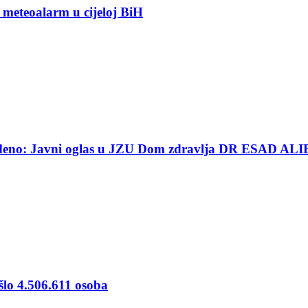
 meteoalarm u cijeloj BiH
ređeno: Javni oglas u JZU Dom zdravlja DR ESAD ALI
šlo 4.506.611 osoba