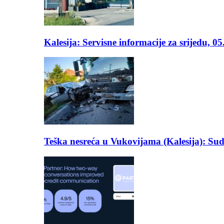
Kalesija: Servisne informacije za srijedu, 0
Teška nesreća u Vukovijama (Kalesija): Suda