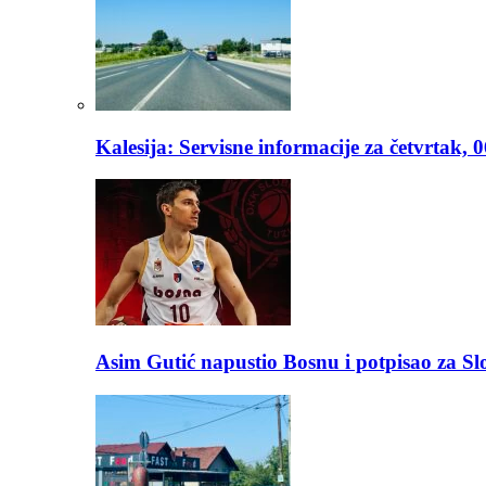
Kalesija: Servisne informacije za četvrtak, 
Asim Gutić napustio Bosnu i potpisao za S