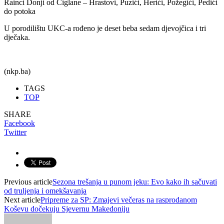
Rainci Donji od Ciglane – Hrastovi, Puzići, Herići, Požegići, Pedići
do potoka
U porodilištu UKC-a rođeno je deset beba sedam djevojčica i tri
dječaka.
(nkp.ba)
TAGS
TOP
SHARE
Facebook
Twitter
Previous article
Sezona trešanja u punom jeku: Evo kako ih sačuvati
od truljenja i omekšavanja
Next article
Pripreme za SP: Zmajevi večeras na rasprodanom
Koševu dočekuju Sjevernu Makedoniju