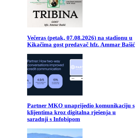
Večeras (petak, 07.08.2026) na stadionu u
Kikačima gost predavač hfz. Ammar Bašić
Partner MKO unaprijedio komunikaciju s
klijentima kroz digitalna rješenja u
saradnji s Infobipom