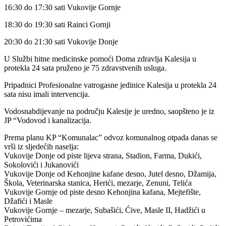
16:30 do 17:30 sati Vukovije Gornje
18:30 do 19:30 sati Rainci Gornji
20:30 do 21:30 sati Vukovije Donje
U Službi hitne medicinske pomoći Doma zdravlja Kalesija u
protekla 24 sata pruženo je 75 zdravstvenih usluga.
Pripadnici Profesionalne vatrogasne jedinice Kalesija u protekla 24
sata nisu imali intervencija.
Vodosnabdijevanje na području Kalesije je uredno, saopšteno je iz
JP “Vodovod i kanalizacija.
Prema planu KP “Komunalac” odvoz komunalnog otpada danas se
vrši iz sljedećih naselja:
Vukovije Donje od piste lijeva strana, Stadion, Farma, Dukići,
Sokolovići i Jukanovići
Vukovije Donje od Kehonjine kafane desno, Jutel desno, Džamija,
Škola, Veterinarska stanica, Herići, mezarje, Zenuni, Telića
Vukovije Gornje od piste desno Kehonjina kafana, Mejtefište,
Džafići i Masle
Vukovije Gornje – mezarje, Subašići, Ćive, Masle II, Hadžići u
Petrovićima