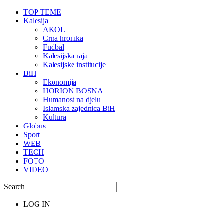
TOP TEME
Kalesija
AKOL
Crna hronika
Fudbal
Kalesijska raja
Kalesijske institucije
BiH
Ekonomija
HORION BOSNA
Humanost na djelu
Islamska zajednica BiH
Kultura
Globus
Sport
WEB
TECH
FOTO
VIDEO
Search
LOG IN