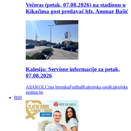
Večeras (petak, 07.08.2026) na stadionu u
Kikačima gost predavač hfz. Ammar Bašić
Kalesija: Servisne informacije za petak,
07.08.2026
All
AKOL
Crna hronika
Fudbal
Kalesijska raja
Kalesijske
institucije
BiH