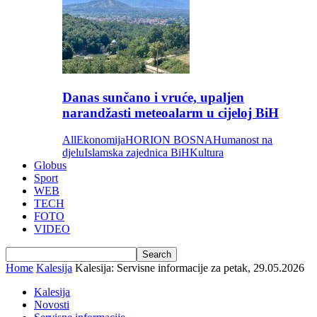
Danas sunčano i vruće, upaljen
narandžasti meteoalarm u cijeloj BiH
All
Ekonomija
HORION BOSNA
Humanost na
djelu
Islamska zajednica BiH
Kultura
Globus
Sport
WEB
TECH
FOTO
VIDEO
Home
Kalesija
Kalesija: Servisne informacije za petak, 29.05.2026
Kalesija
Novosti