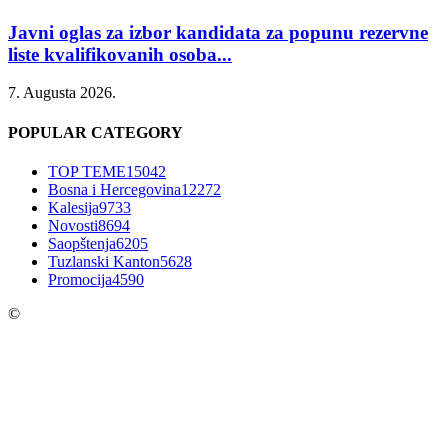
Javni oglas za izbor kandidata za popunu rezervne
liste kvalifikovanih osoba...
7. Augusta 2026.
POPULAR CATEGORY
TOP TEME
15042
Bosna i Hercegovina
12272
Kalesija
9733
Novosti
8694
Saopštenja
6205
Tuzlanski Kanton
5628
Promocija
4590
©