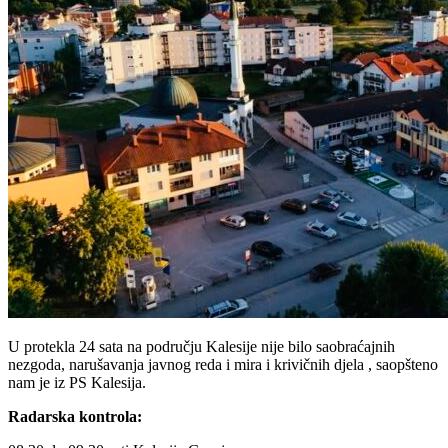
U protekla 24 sata na području Kalesije nije bilo saobraćajnih
nezgoda, narušavanja javnog reda i mira i krivičnih djela , saopšteno
nam je iz PS Kalesija.
Radarska kontrola: