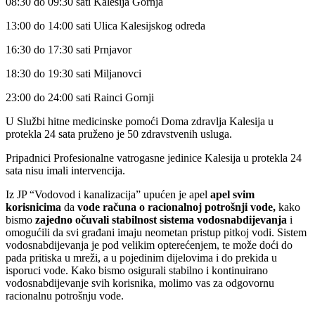
08:30 do 09:30 sati Kalesija Gornja
13:00 do 14:00 sati Ulica Kalesijskog odreda
16:30 do 17:30 sati Prnjavor
18:30 do 19:30 sati Miljanovci
23:00 do 24:00 sati Rainci Gornji
U Službi hitne medicinske pomoći Doma zdravlja Kalesija u
protekla 24 sata pruženo je 50 zdravstvenih usluga.
Pripadnici Profesionalne vatrogasne jedinice Kalesija u protekla 24
sata nisu imali intervencija.
Iz JP “Vodovod i kanalizacija” upućen je apel
apel svim
korisnicima
da
vode računa o racionalnoj potrošnji vode,
kako
bismo
zajedno očuvali stabilnost sistema vodosnabdijevanja
i
omogućili da svi građani imaju neometan pristup pitkoj vodi. Sistem
vodosnabdijevanja je pod velikim opterećenjem, te može doći do
pada pritiska u mreži, a u pojedinim dijelovima i do prekida u
isporuci vode. Kako bismo osigurali stabilno i kontinuirano
vodosnabdijevanje svih korisnika, molimo vas za odgovornu
racionalnu potrošnju vode.