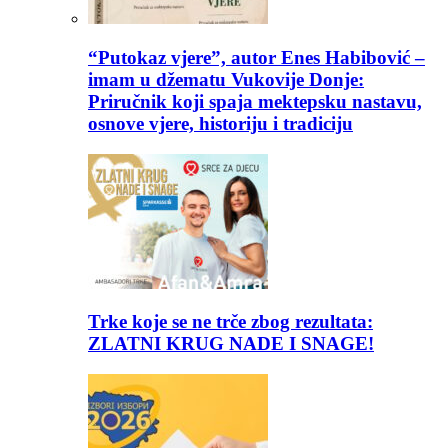
“Putokaz vjere”, autor Enes Habibović –
imam u džematu Vukovije Donje:
Priručnik koji spaja mektepsku nastavu,
osnove vjere, historiju i tradiciju
Trke koje se ne trče zbog rezultata:
ZLATNI KRUG NADE I SNAGE!