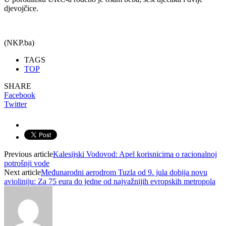
djevojčice.
(NKP.ba)
TAGS
TOP
SHARE
Facebook
Twitter
Previous article
Kalesijski Vodovod: Apel korisnicima o racionalnoj
potrošnji vode
Next article
Međunarodni aerodrom Tuzla od 9. jula dobija novu
avioliniju: Za 75 eura do jedne od najvažnijih evropskih metropola