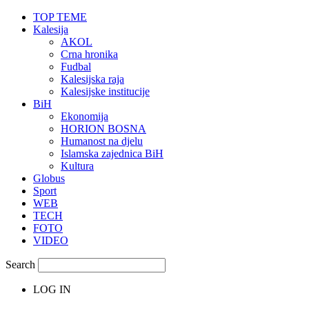
TOP TEME
Kalesija
AKOL
Crna hronika
Fudbal
Kalesijska raja
Kalesijske institucije
BiH
Ekonomija
HORION BOSNA
Humanost na djelu
Islamska zajednica BiH
Kultura
Globus
Sport
WEB
TECH
FOTO
VIDEO
Search
LOG IN