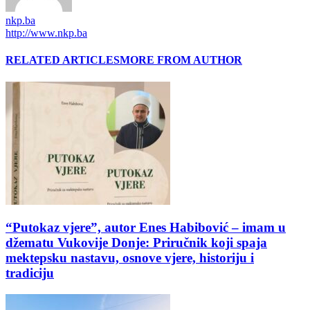
nkp.ba
http://www.nkp.ba
RELATED ARTICLES
MORE FROM AUTHOR
“Putokaz vjere”, autor Enes Habibović – imam u
džematu Vukovije Donje: Priručnik koji spaja
mektepsku nastavu, osnove vjere, historiju i
tradiciju