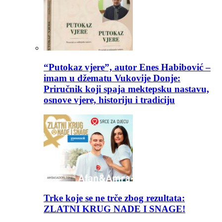
“Putokaz vjere”, autor Enes Habibović –
imam u džematu Vukovije Donje:
Priručnik koji spaja mektepsku nastavu,
osnove vjere, historiju i tradiciju
Trke koje se ne trče zbog rezultata:
ZLATNI KRUG NADE I SNAGE!