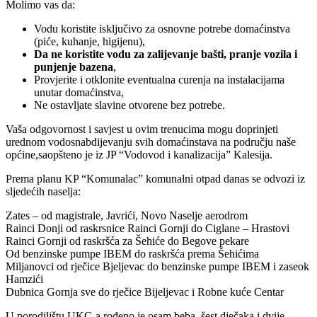
Molimo vas da:
Vodu koristite isključivo za osnovne potrebe domaćinstva
(piće, kuhanje, higijenu),
Da ne koristite vodu za zalijevanje bašti, pranje vozila i
punjenje bazena
,
Provjerite i otklonite eventualna curenja na instalacijama
unutar domaćinstva,
Ne ostavljate slavine otvorene bez potrebe.
Vaša odgovornost i savjest u ovim trenucima mogu doprinjeti
urednom vodosnabdijevanju svih domaćinstava na području naše
općine,saopšteno je iz JP “Vodovod i kanalizacija” Kalesija.
Prema planu KP “Komunalac” komunalni otpad danas se odvozi iz
sljedećih naselja:
Zates – od magistrale, Javrići, Novo Naselje aerodrom
Rainci Donji od raskrsnice Rainci Gornji do Ciglane – Hrastovi
Rainci Gornji od raskršća za Šehiće do Begove pekare
Od benzinske pumpe IBEM do raskršća prema Šehićima
Miljanovci od rječice Bjeljevac do benzinske pumpe IBEM i zaseok
Hamzići
Dubnica Gornja sve do rječice Bijeljevac i Robne kuće Centar
U porodilištu UKC-a rođeno je osam beba, šest dječaka i dvije