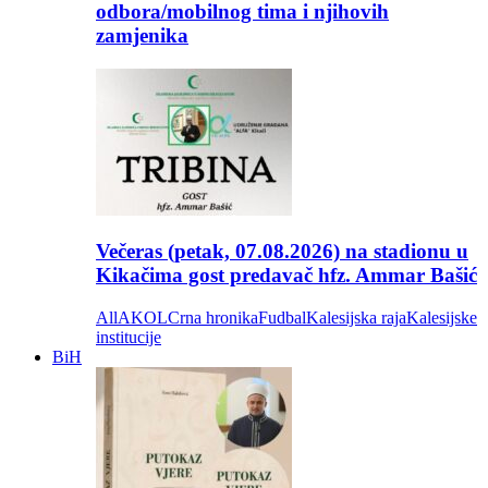
odbora/mobilnog tima i njihovih
zamjenika
Večeras (petak, 07.08.2026) na stadionu u
Kikačima gost predavač hfz. Ammar Bašić
All
AKOL
Crna hronika
Fudbal
Kalesijska raja
Kalesijske
institucije
BiH