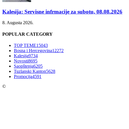
Kalesija: Servisne infrmacije za subotu, 08.08.2026
8. Augusta 2026.
POPULAR CATEGORY
TOP TEME
15043
Bosna i Hercegovina
12272
Kalesija
9734
Novosti
8695
Saopštenja
6205
Tuzlanski Kanton
5628
Promocija
4591
©