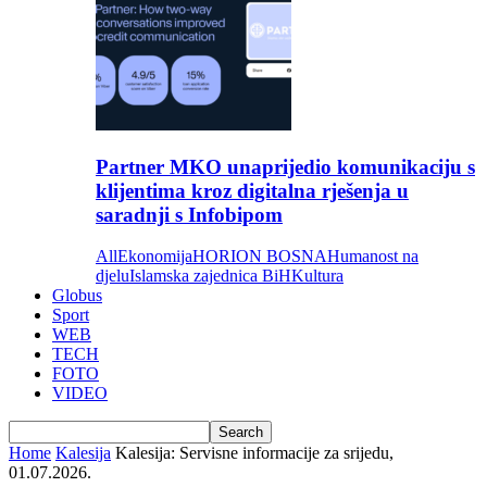
Partner MKO unaprijedio komunikaciju s
klijentima kroz digitalna rješenja u
saradnji s Infobipom
All
Ekonomija
HORION BOSNA
Humanost na
djelu
Islamska zajednica BiH
Kultura
Globus
Sport
WEB
TECH
FOTO
VIDEO
Home
Kalesija
Kalesija: Servisne informacije za srijedu,
01.07.2026.