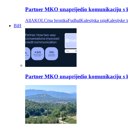
Partner MKO unaprijedio komunikaciju s kli
All
AKOL
Crna hronika
Fudbal
Kalesijska raja
Kalesijske i
BiH
Partner MKO unaprijedio komunikaciju s kli