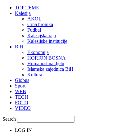
TOP TEME
Kalesija
AKOL
Crna hronika
Fudbal
Kalesijska raja
Kalesijske institucije
BiH
Ekonomija
HORION BOSNA
Humanost na djelu
Islamska zajednica BiH
Kultura
Globus
Sport
WEB
TECH
FOTO
VIDEO
Search
LOG IN