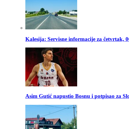
Kalesija: Servisne informacije za četvrtak, 
Asim Gutić napustio Bosnu i potpisao za S