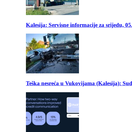
Kalesija: Servisne informacije za srijedu, 0
Teška nesreća u Vukovijama (Kalesija): Suda