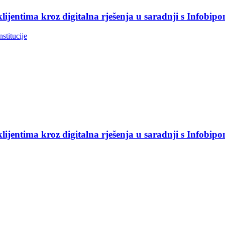
jentima kroz digitalna rješenja u saradnji s Infobip
nstitucije
jentima kroz digitalna rješenja u saradnji s Infobip