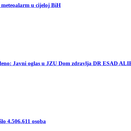
 meteoalarm u cijeloj BiH
ređeno: Javni oglas u JZU Dom zdravlja DR ESAD ALI
šlo 4.506.611 osoba