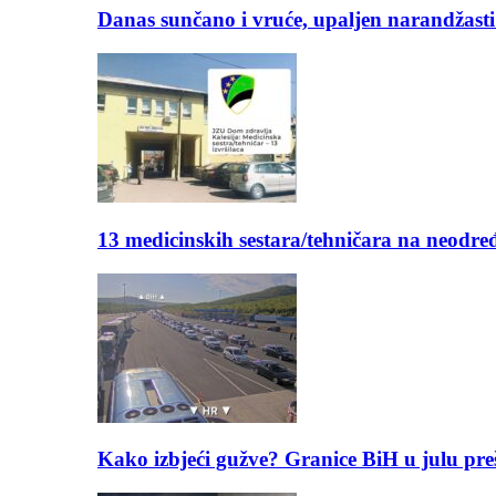
Danas sunčano i vruće, upaljen narandžasti
13 medicinskih sestara/tehničara na neod
Kako izbjeći gužve? Granice BiH u julu pre