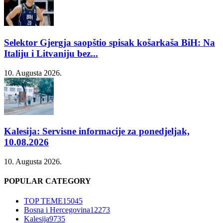
Selektor Gjergja saopštio spisak košarkaša BiH: Na
Italiju i Litvaniju bez...
10. Augusta 2026.
Kalesija: Servisne informacije za ponedjeljak,
10.08.2026
10. Augusta 2026.
POPULAR CATEGORY
TOP TEME
15045
Bosna i Hercegovina
12273
Kalesija
9735