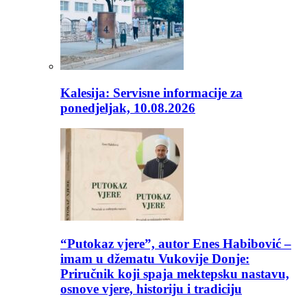
Kalesija: Servisne informacije za
ponedjeljak, 10.08.2026
“Putokaz vjere”, autor Enes Habibović –
imam u džematu Vukovije Donje:
Priručnik koji spaja mektepsku nastavu,
osnove vjere, historiju i tradiciju