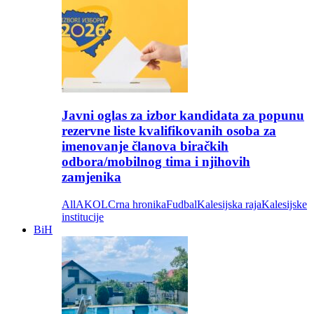
Javni oglas za izbor kandidata za popunu
rezervne liste kvalifikovanih osoba za
imenovanje članova biračkih
odbora/mobilnog tima i njihovih
zamjenika
All
AKOL
Crna hronika
Fudbal
Kalesijska raja
Kalesijske
institucije
BiH