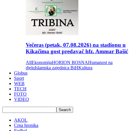
Večeras (petak, 07.08.2026) na stadionu u
Kikačima gost predavač hfz. Ammar Bašić
All
Ekonomija
HORION BOSNA
Humanost na
djelu
Islamska zajednica BiH
Kultura
Globus
Sport
WEB
TECH
FOTO
VIDEO
AKOL
Crna hronika
Fudbal