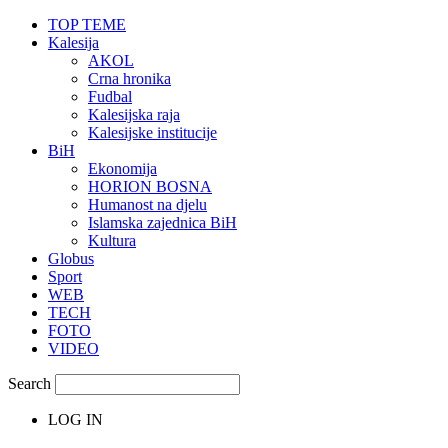
TOP TEME
Kalesija
AKOL
Crna hronika
Fudbal
Kalesijska raja
Kalesijske institucije
BiH
Ekonomija
HORION BOSNA
Humanost na djelu
Islamska zajednica BiH
Kultura
Globus
Sport
WEB
TECH
FOTO
VIDEO
Search
LOG IN