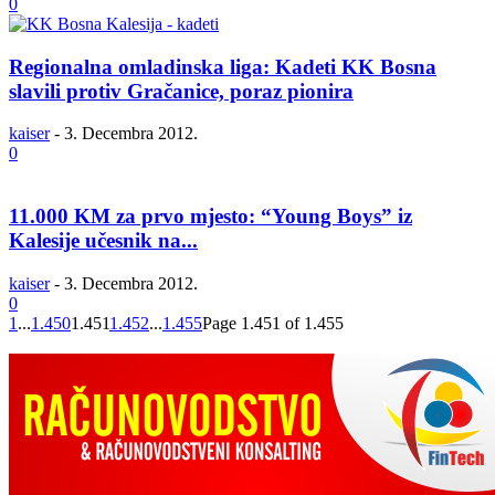
0
Regionalna omladinska liga: Kadeti KK Bosna
slavili protiv Gračanice, poraz pionira
kaiser
-
3. Decembra 2012.
0
11.000 KM za prvo mjesto: “Young Boys” iz
Kalesije učesnik na...
kaiser
-
3. Decembra 2012.
0
1
...
1.450
1.451
1.452
...
1.455
Page 1.451 of 1.455