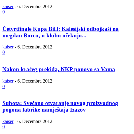
kaiser
-
6. Decembra 2012.
0
Četvrtfinale Kupa BiH: Kalesijski odbojkaši na
megdan Borcu, u klubu očekuju...
kaiser
-
6. Decembra 2012.
0
Nakon kraćeg prekida, NKP ponovo sa Vama
kaiser
-
6. Decembra 2012.
0
Subota: Svečano otvaranje novog proizvodnog
pogona fabrike namještaja Izazov
kaiser
-
6. Decembra 2012.
0