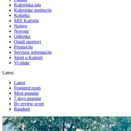
Kalesijska raja
Kalesijske institucije
Košarka
MIZ Kalesija
Najave
Novosti
Odbojka
Ostali sportovi
Promocija
Servisne informacije
Sport u Kalesiji
Vi pitate
Latest
Latest
Featured posts
Most popular
7 days popular
By review score
Random