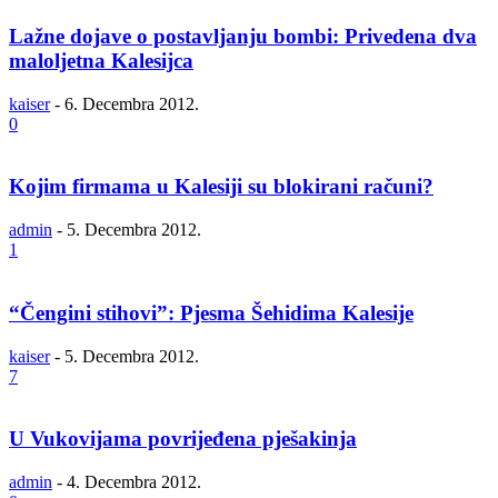
Lažne dojave o postavljanju bombi: Privedena dva
maloljetna Kalesijca
kaiser
-
6. Decembra 2012.
0
Kojim firmama u Kalesiji su blokirani računi?
admin
-
5. Decembra 2012.
1
“Čengini stihovi”: Pjesma Šehidima Kalesije
kaiser
-
5. Decembra 2012.
7
U Vukovijama povrijeđena pješakinja
admin
-
4. Decembra 2012.