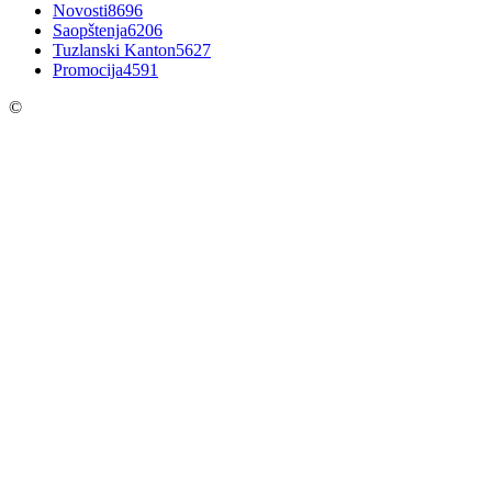
Novosti
8696
Saopštenja
6206
Tuzlanski Kanton
5627
Promocija
4591
©