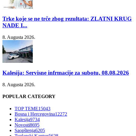
Trke koje se ne trče zbog rezultata: ZLATNI KRUG
NADE I...
8. Augusta 2026.
Kalesija: Servisne infrmacije za subotu, 08.08.2026
8. Augusta 2026.
POPULAR CATEGORY
TOP TEME
15043
Bosna i Hercegovina
12272
Kalesija
9734
Novosti
8695
Saopštenja
6205
Tuzlanski Kanton
5628