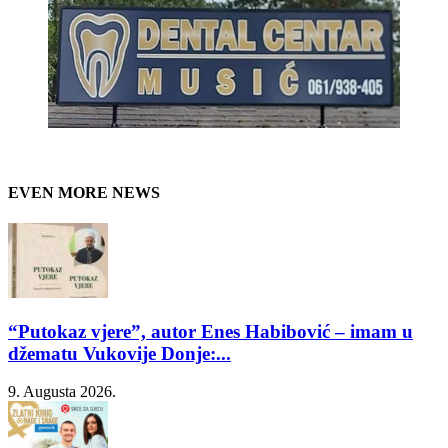
EVEN MORE NEWS
“Putokaz vjere”, autor Enes Habibović – imam u
džematu Vukovije Donje:...
9. Augusta 2026.