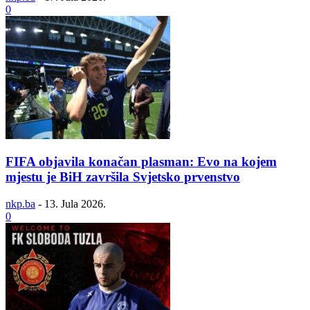
0
FIFA objavila konačan plasman: Evo na kojem
mjestu je BiH završila Svjetsko prvenstvo
nkp.ba
-
13. Jula 2026.
0