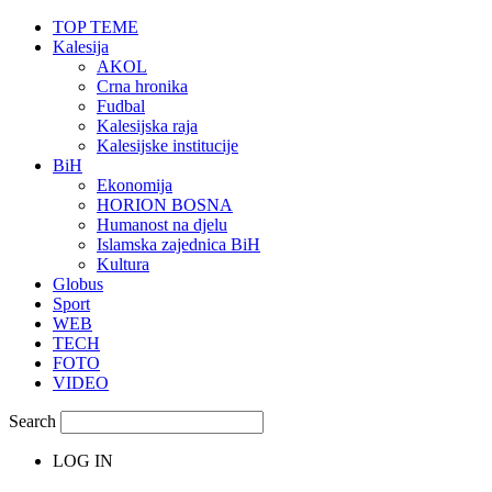
TOP TEME
Kalesija
AKOL
Crna hronika
Fudbal
Kalesijska raja
Kalesijske institucije
BiH
Ekonomija
HORION BOSNA
Humanost na djelu
Islamska zajednica BiH
Kultura
Globus
Sport
WEB
TECH
FOTO
VIDEO
Search
LOG IN