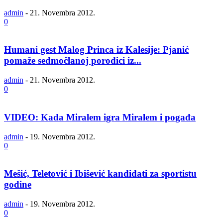
admin
-
21. Novembra 2012.
0
Humani gest Malog Princa iz Kalesije: Pjanić
pomaže sedmočlanoj porodici iz...
admin
-
21. Novembra 2012.
0
VIDEO: Kada Miralem igra Miralem i pogađa
admin
-
19. Novembra 2012.
0
Mešić, Teletović i Ibišević kandidati za sportistu
godine
admin
-
19. Novembra 2012.
0