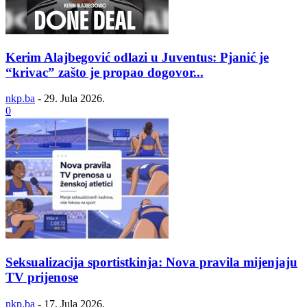
Kerim Alajbegović odlazi u Juventus: Pjanić je
“krivac” zašto je propao dogovor...
nkp.ba
-
29. Jula 2026.
0
Seksualizacija sportistkinja: Nova pravila mijenjaju
TV prijenose
nkp.ba
-
17. Jula 2026.