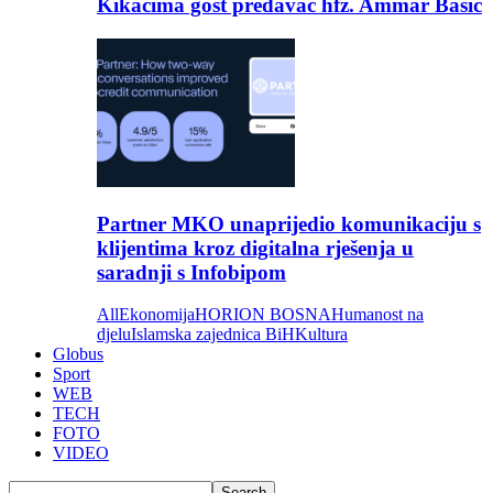
Kikačima gost predavač hfz. Ammar Bašić
Partner MKO unaprijedio komunikaciju s
klijentima kroz digitalna rješenja u
saradnji s Infobipom
All
Ekonomija
HORION BOSNA
Humanost na
djelu
Islamska zajednica BiH
Kultura
Globus
Sport
WEB
TECH
FOTO
VIDEO