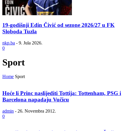
19-godišnji Edin Čivić od sezone 2026/27 u FK
Sloboda Tuzla
nkp.ba
-
9. Jula 2026.
0
Sport
Home
Sport
Hoće li Princ naslijediti Tottija: Tottenham, PSG i
Barcelona napadaju Vučicu
admin
-
26. Novembra 2012.
0