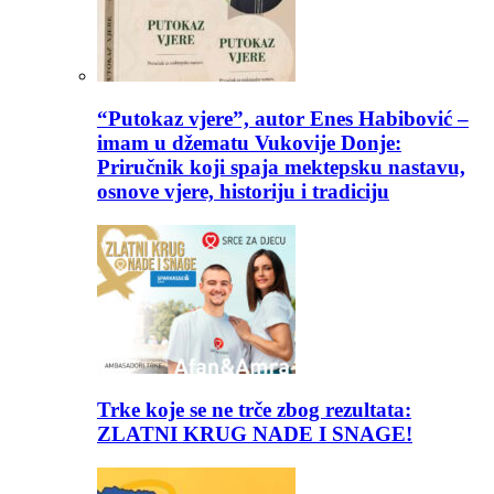
“Putokaz vjere”, autor Enes Habibović –
imam u džematu Vukovije Donje:
Priručnik koji spaja mektepsku nastavu,
osnove vjere, historiju i tradiciju
Trke koje se ne trče zbog rezultata:
ZLATNI KRUG NADE I SNAGE!