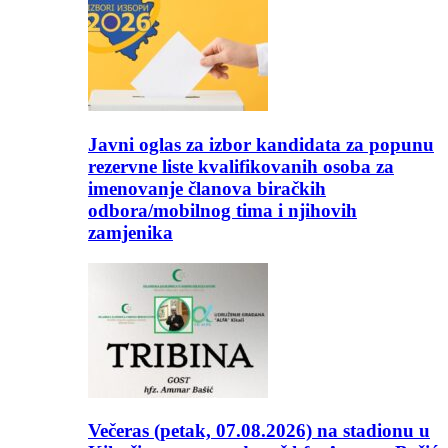
Javni oglas za izbor kandidata za popunu
rezervne liste kvalifikovanih osoba za
imenovanje članova biračkih
odbora/mobilnog tima i njihovih
zamjenika
Večeras (petak, 07.08.2026) na stadionu u