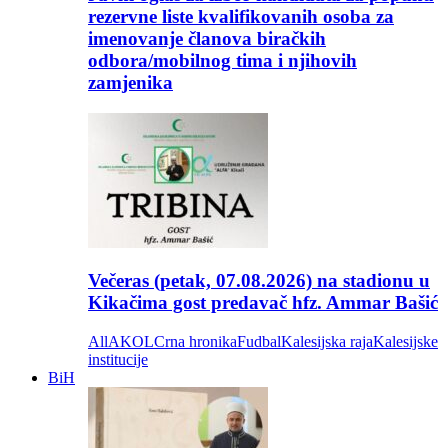
rezervne liste kvalifikovanih osoba za
imenovanje članova biračkih
odbora/mobilnog tima i njihovih
zamjenika
Večeras (petak, 07.08.2026) na stadionu u
Kikačima gost predavač hfz. Ammar Bašić
All
AKOL
Crna hronika
Fudbal
Kalesijska raja
Kalesijske
institucije
BiH