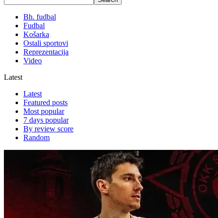
Bh. fudbal
Fudbal
Košarka
Ostali sportovi
Reprezentacija
Video
Latest
Latest
Featured posts
Most popular
7 days popular
By review score
Random