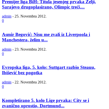
Premijer liga BiH: Titula jesenjeg prvaka Želji,
Sarajevo drugoplasirano, Olimpic treći,...
admin
-
25. Novembra 2012.
0
Asmir Begović: Nisu me zvali iz Liverpoola i
Manchestera, želim u...
admin
-
23. Novembra 2012.
0
Evropska liga, 5. kolo: Suttgart razbio Steauu,
Ibišević bez pogotka
admin
-
22. Novembra 2012.
0
Kompletirano 5. kolo Lige prvaka: City se i
zvanično oprostio, Dortmund...