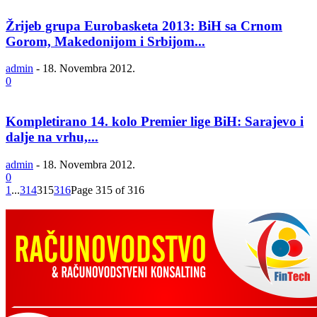
Žrijeb grupa Eurobasketa 2013: BiH sa Crnom
Gorom, Makedonijom i Srbijom...
admin
-
18. Novembra 2012.
0
Kompletirano 14. kolo Premier lige BiH: Sarajevo i
dalje na vrhu,...
admin
-
18. Novembra 2012.
0
1
...
314
315
316
Page 315 of 316