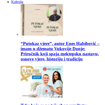
Kalesija
“Putokaz vjere”, autor Enes Habibović –
imam u džematu Vukovije Donje:
Priručnik koji spaja mektepsku nastavu,
osnove vjere, historiju i tradiciju