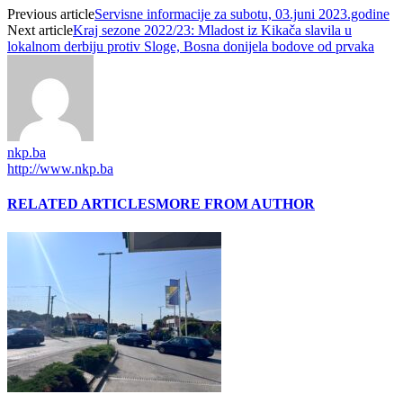
Previous article
Servisne informacije za subotu, 03.juni 2023.godine
Next article
Kraj sezone 2022/23: Mladost iz Kikača slavila u
lokalnom derbiju protiv Sloge, Bosna donijela bodove od prvaka
nkp.ba
http://www.nkp.ba
RELATED ARTICLES
MORE FROM AUTHOR