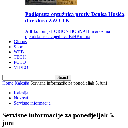
Podignuta optužnica protiv Denisa Husića,
direktora ZZO TK
All
Ekonomija
HORION BOSNA
Humanost na
djelu
Islamska zajednica BiH
Kultura
Globus
Sport
WEB
TECH
FOTO
VIDEO
Home
Kalesija
Servisne informacije za ponedjeljak 5. juni
Kalesija
Novosti
Servisne informacije
Servisne informacije za ponedjeljak 5.
juni