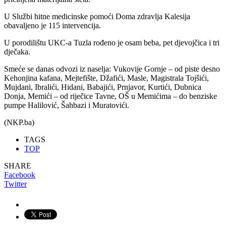
U Službi hitne medicinske pomoći Doma zdravlja Kalesija
obavaljeno je 115 intervencija.
U porodilištu UKC-a Tuzla rođeno je osam beba, pet djevojčica i tri
dječaka.
Smeće se danas odvozi iz naselja: Vukovije Gornje – od piste desno
Kehonjina kafana, Mejtefište, Džafići, Masle, Magistrala Tojšići,
Mujdani, Ibralići, Hidani, Babajići, Prnjavor, Kurtići, Dubnica
Donja, Memići – od riječice Tavne, OŠ u Memićima – do benziske
pumpe Halilović, Šahbazi i Muratovići.
(NKP.ba)
TAGS
TOP
SHARE
Facebook
Twitter