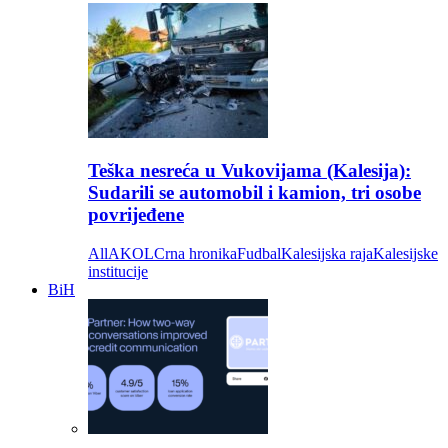
Teška nesreća u Vukovijama (Kalesija):
Sudarili se automobil i kamion, tri osobe
povrijeđene
All
AKOL
Crna hronika
Fudbal
Kalesijska raja
Kalesijske
institucije
BiH