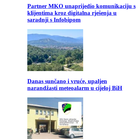
Partner MKO unaprijedio komunikaciju s
klijentima kroz digitalna rješenja u
saradnji s Infobipom
Danas sunčano i vruće, upaljen
narandžasti meteoalarm u cijeloj BiH