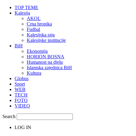
TOP TEME
Kalesija
AKOL
Crna hronika
Fudbal
Kalesijska raja
Kalesijske institucije
BiH
Ekonomija
HORION BOSNA
Humanost na djelu
Islamska zajednica BiH
Kultura
Globus
Sport
WEB
TECH
FOTO
VIDEO
Search
LOG IN