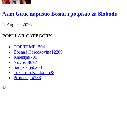
Asim Gutić napustio Bosnu i potpisao za Slobodu
5. Augusta 2026.
POPULAR CATEGORY
TOP TEME
15041
Bosna i Hercegovina
12269
Kalesija
9730
Novosti
8692
Saopštenja
6203
Tuzlanski Kanton
5628
Promocija
4588
©