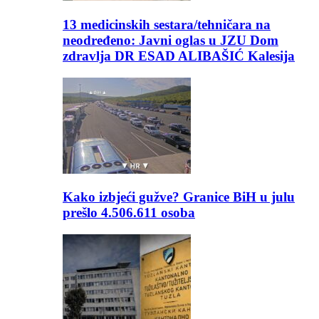
13 medicinskih sestara/tehničara na
neodređeno: Javni oglas u JZU Dom
zdravlja DR ESAD ALIBAŠIĆ Kalesija
Kako izbjeći gužve? Granice BiH u julu
prešlo 4.506.611 osoba