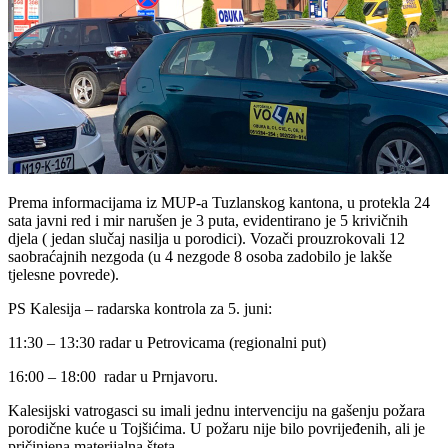
Prema informacijama iz MUP-a Tuzlanskog kantona, u protekla 24
sata javni red i mir narušen je 3 puta, evidentirano je 5 krivičnih
djela ( jedan slučaj nasilja u porodici). Vozači prouzrokovali 12
saobraćajnih nezgoda (u 4 nezgode 8 osoba zadobilo je lakše
tjelesne povrede).
PS Kalesija – radarska kontrola za 5. juni:
11:30 – 13:30 radar u Petrovicama (regionalni put)
16:00 – 18:00
radar u Prnjavoru.
Kalesijski vatrogasci su imali jednu intervenciju na gašenju požara
porodične kuće u Tojšićima. U požaru nije bilo povrijeđenih, ali je
pričinjena materijalna šteta.