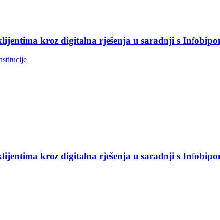
jentima kroz digitalna rješenja u saradnji s Infobip
nstitucije
jentima kroz digitalna rješenja u saradnji s Infobip