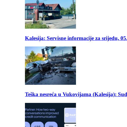
Kalesija: Servisne informacije za srijedu, 0
Teška nesreća u Vukovijama (Kalesija): Suda