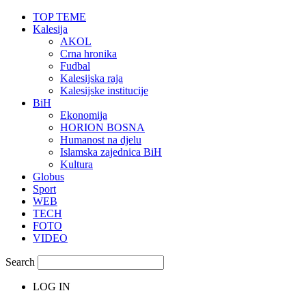
TOP TEME
Kalesija
AKOL
Crna hronika
Fudbal
Kalesijska raja
Kalesijske institucije
BiH
Ekonomija
HORION BOSNA
Humanost na djelu
Islamska zajednica BiH
Kultura
Globus
Sport
WEB
TECH
FOTO
VIDEO
Search
LOG IN