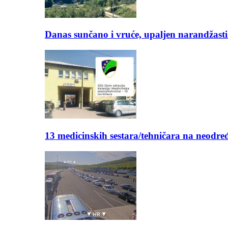
Danas sunčano i vruće, upaljen narandžasti
13 medicinskih sestara/tehničara na neod