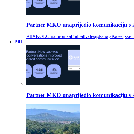
Partner MKO unaprijedio komunikaciju s kli
All
AKOL
Crna hronika
Fudbal
Kalesijska raja
Kalesijske i
BiH
Partner MKO unaprijedio komunikaciju s kli