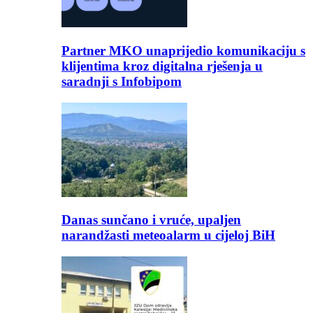
Partner MKO unaprijedio komunikaciju s
klijentima kroz digitalna rješenja u
saradnji s Infobipom
Danas sunčano i vruće, upaljen
narandžasti meteoalarm u cijeloj BiH