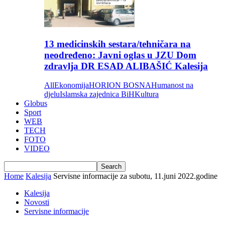
13 medicinskih sestara/tehničara na
neodređeno: Javni oglas u JZU Dom
zdravlja DR ESAD ALIBAŠIĆ Kalesija
All
Ekonomija
HORION BOSNA
Humanost na
djelu
Islamska zajednica BiH
Kultura
Globus
Sport
WEB
TECH
FOTO
VIDEO
Home
Kalesija
Servisne informacije za subotu, 11.juni 2022.godine
Kalesija
Novosti
Servisne informacije