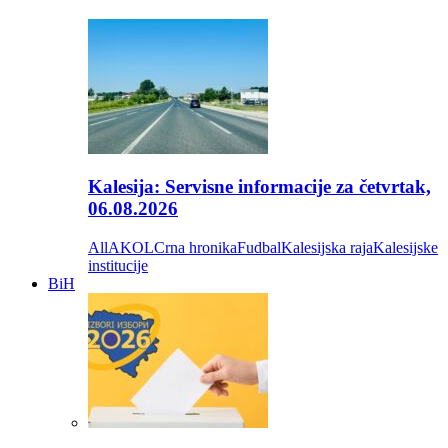
Kalesija: Servisne informacije za četvrtak,
06.08.2026
All
AKOL
Crna hronika
Fudbal
Kalesijska raja
Kalesijske
institucije
BiH