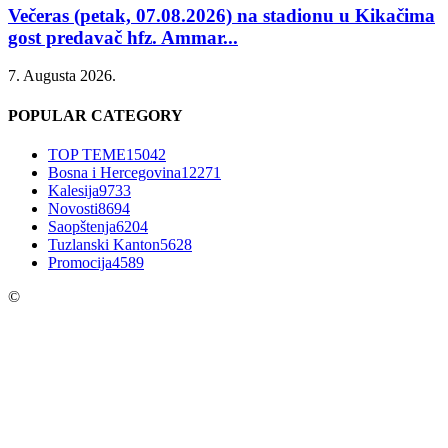
Večeras (petak, 07.08.2026) na stadionu u Kikačima
gost predavač hfz. Ammar...
7. Augusta 2026.
POPULAR CATEGORY
TOP TEME
15042
Bosna i Hercegovina
12271
Kalesija
9733
Novosti
8694
Saopštenja
6204
Tuzlanski Kanton
5628
Promocija
4589
©