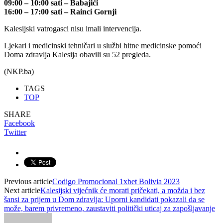
09:00 – 10:00 sati – Babajići
16:00 – 17:00 sati – Rainci Gornji
Kalesijski vatrogasci nisu imali intervencija.
Ljekari i medicinski tehničari u službi hitne medicinske pomoći
Doma zdravlja Kalesija obavili su 52 pregleda.
(NKP.ba)
TAGS
TOP
SHARE
Facebook
Twitter
Previous article
Codigo Promocional 1xbet Bolivia 2023
Next article
Kalesijski vijećnik će morati pričekati, a možda i bez
šansi za prijem u Dom zdravlja: Uporni kandidati pokazali da se
može, barem privremeno, zaustaviti politički uticaj za zapošljavanje