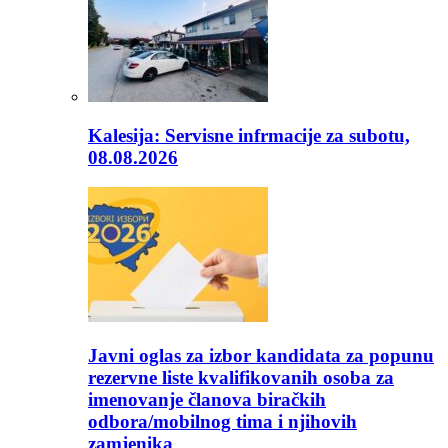
Kalesija: Servisne infrmacije za subotu,
08.08.2026
Javni oglas za izbor kandidata za popunu
rezervne liste kvalifikovanih osoba za
imenovanje članova biračkih
odbora/mobilnog tima i njihovih
zamjenika