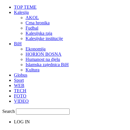
TOP TEME
Kalesija
AKOL
Crna hronika
Fudbal
Kalesijska raja
Kalesijske institucije
BiH
Ekonomija
HORION BOSNA
Humanost na djelu
Islamska zajednica BiH
Kultura
Globus
Sport
WEB
TECH
FOTO
VIDEO
Search
LOG IN