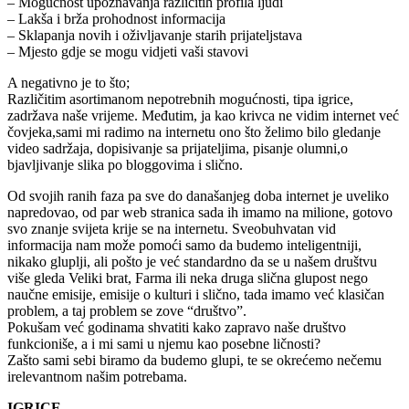
– Mogućnost upoznavanja različitih profila ljudi
– Lakša i brža prohodnost informacija
– Sklapanja novih i oživljavanje starih prijateljstava
– Mjesto gdje se mogu vidjeti vaši stavovi
A negativno je to što;
Različitim asortimanom nepotrebnih mogućnosti, tipa igrice,
zadržava naše vrijeme. Međutim, ja kao krivca ne vidim internet već
čovjeka,sami mi radimo na internetu ono što želimo bilo gledanje
video sadržaja, dopisivanje sa prijateljima, pisanje olumni,o
bjavljivanje slika po bloggovima i slično.
Od svojih ranih faza pa sve do današanjeg doba internet je uveliko
napredovao, od par web stranica sada ih imamo na milione, gotovo
svo znanje svijeta krije se na internetu. Sveobuhvatan vid
informacija nam može pomoći samo da budemo inteligentniji,
nikako gluplji, ali pošto je već standardno da se u našem društvu
više gleda Veliki brat, Farma ili neka druga slična glupost nego
naučne emisije, emisije o kulturi i slično, tada imamo već klasičan
problem, a taj problem se zove “društvo”.
Pokušam već godinama shvatiti kako zapravo naše društvo
funkcioniše, a i mi sami u njemu kao posebne ličnosti?
Zašto sami sebi biramo da budemo glupi, te se okrećemo nečemu
irelevantnom našim potrebama.
IGRICE