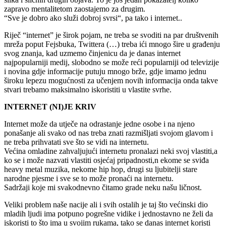
zapravo mentalitetom zaostajemo za drugim.
“Sve je dobro ako služi dobroj svrsi“, pa tako i internet..
Riječ “internet” je širok pojam, ne treba se svoditi na par društvenih
mreža poput Fejsbuka, Twittera (…) treba ići mnogo šire u građenju
svog znanja, kad uzmemo činjenicu da je danas internet
najpopularniji medij, slobodno se može reći popularniji od televizije
i novina gdje informacije putuju mnogo brže, gdje imamo jednu
široku lepezu mogućnosti za učenjem novih informacija onda takve
stvari trebamo maksimalno iskoristiti u vlastite svrhe.
INTERNET (NI)JE KRIV
Internet može da utječe na odrastanje jedne osobe i na njeno
ponašanje ali svako od nas treba znati razmišljati svojom glavom i
ne treba prihvatati sve što se vidi na internetu.
Većina omladine zahvaljujući internetu pronalazi neki svoj vlastiti,a
ko se i može nazvati vlastiti osjećaj pripadnosti,n ekome se sviđa
heavy metal muzika, nekome hip hop, drugi su ljubitelji stare
narodne pjesme i sve se to može pronaći na internetu.
Sadržaji koje mi svakodnevno čitamo grade neku našu ličnost.
Veliki problem naše nacije ali i svih ostalih je taj što većinski dio
mladih ljudi ima potpuno pogrešne vidike i jednostavno ne želi da
iskoristi to što ima u svojim rukama, tako se danas internet koristi