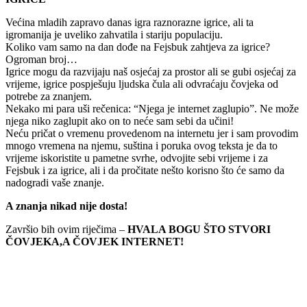
Većina mladih zapravo danas igra raznorazne igrice, ali ta
igromanija je uveliko zahvatila i stariju populaciju.
Koliko vam samo na dan dođe na Fejsbuk zahtjeva za igrice?
Ogroman broj…
Igrice mogu da razvijaju naš osjećaj za prostor ali se gubi osjećaj za
vrijeme, igrice pospješuju ljudska čula ali odvraćaju čovjeka od
potrebe za znanjem.
Nekako mi para uši rečenica: “Njega je internet zaglupio”. Ne može
njega niko zaglupit ako on to neće sam sebi da učini!
Neću pričat o vremenu provedenom na internetu jer i sam provodim
mnogo vremena na njemu, suština i poruka ovog teksta je da to
vrijeme iskoristite u pametne svrhe, odvojite sebi vrijeme i za
Fejsbuk i za igrice, ali i da pročitate nešto korisno što će samo da
nadogradi vaše znanje.
A znanja nikad nije dosta!
Završio bih ovim riječima –
HVALA BOGU ŠTO STVORI
ČOVJEKA,A ČOVJEK INTERNET!