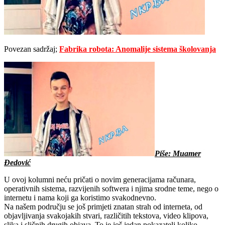
Povezan sadržaj;
Fabrika robota: Anomalije sistema školovanja
Piše: Muamer
Đedović
U ovoj kolumni neću pričati o novim generacijama računara,
operativnih sistema, razvijenih softwera i njima srodne teme, nego o
internetu i nama koji ga koristimo svakodnevno.
Na našem području se još primjeti znatan strah od interneta, od
objavljivanja svakojakih stvari, različitih tekstova, video klipova,
slika i sličnih drugih objava. To je još jedan pokazatelj koliko