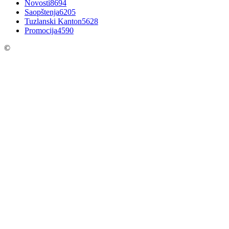
Novosti
8694
Saopštenja
6205
Tuzlanski Kanton
5628
Promocija
4590
©