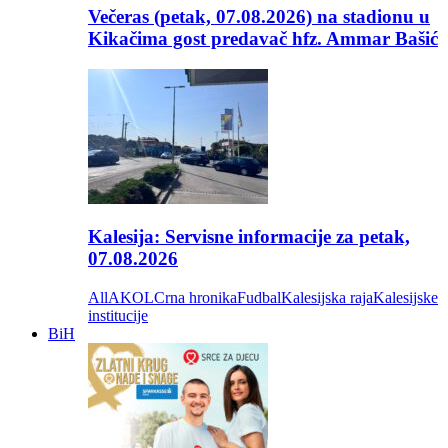
Večeras (petak, 07.08.2026) na stadionu u
Kikačima gost predavač hfz. Ammar Bašić
Kalesija: Servisne informacije za petak,
07.08.2026
All
AKOL
Crna hronika
Fudbal
Kalesijska raja
Kalesijske
institucije
BiH