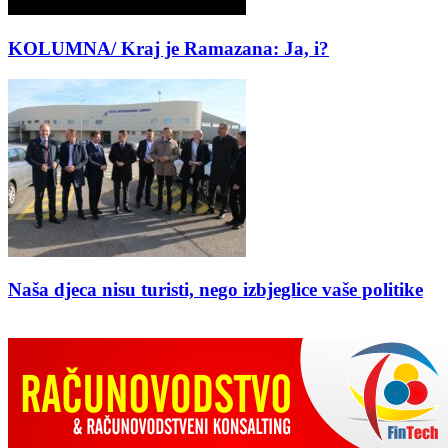
KOLUMNA/ Kraj je Ramazana: Ja, i?
Naša djeca nisu turisti, nego izbjeglice vaše politike