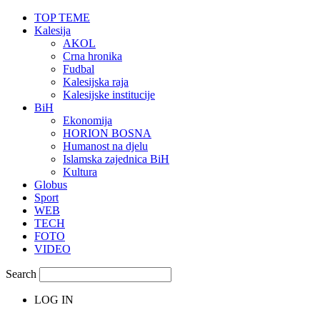
TOP TEME
Kalesija
AKOL
Crna hronika
Fudbal
Kalesijska raja
Kalesijske institucije
BiH
Ekonomija
HORION BOSNA
Humanost na djelu
Islamska zajednica BiH
Kultura
Globus
Sport
WEB
TECH
FOTO
VIDEO
Search
LOG IN