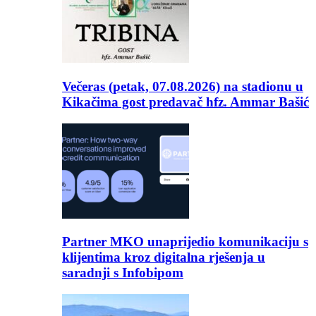
Večeras (petak, 07.08.2026) na stadionu u
Kikačima gost predavač hfz. Ammar Bašić
Partner MKO unaprijedio komunikaciju s
klijentima kroz digitalna rješenja u
saradnji s Infobipom