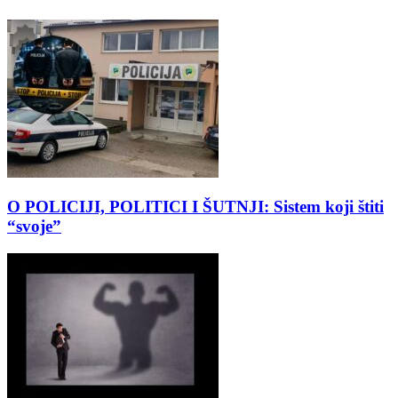
O POLICIJI, POLITICI I ŠUTNJI: Sistem koji štiti
“svoje”