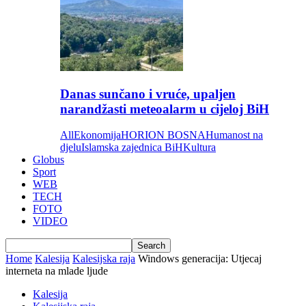
Danas sunčano i vruće, upaljen
narandžasti meteoalarm u cijeloj BiH
All
Ekonomija
HORION BOSNA
Humanost na
djelu
Islamska zajednica BiH
Kultura
Globus
Sport
WEB
TECH
FOTO
VIDEO
Home
Kalesija
Kalesijska raja
Windows generacija: Utjecaj
interneta na mlade ljude
Kalesija