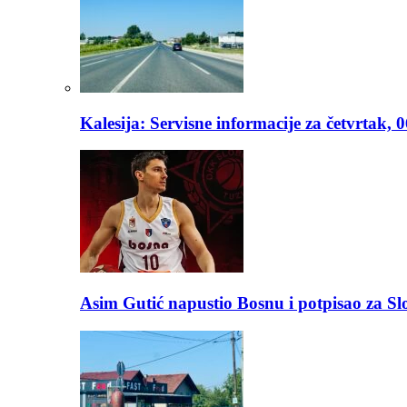
Kalesija: Servisne informacije za četvrtak, 
Asim Gutić napustio Bosnu i potpisao za S