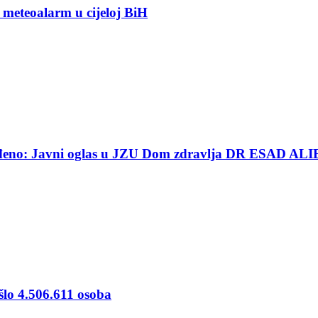
 meteoalarm u cijeloj BiH
ređeno: Javni oglas u JZU Dom zdravlja DR ESAD ALI
šlo 4.506.611 osoba