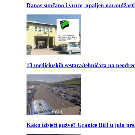
Danas sunčano i vruće, upaljen narandžasti
13 medicinskih sestara/tehničara na neod
Kako izbjeći gužve? Granice BiH u julu pre