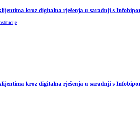
jentima kroz digitalna rješenja u saradnji s Infobip
nstitucije
jentima kroz digitalna rješenja u saradnji s Infobip