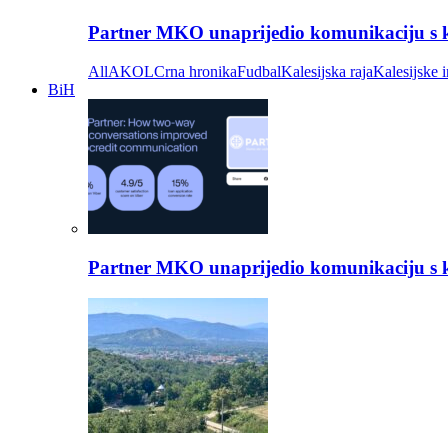
Partner MKO unaprijedio komunikaciju s kli
All
AKOL
Crna hronika
Fudbal
Kalesijska raja
Kalesijske i
BiH
Partner MKO unaprijedio komunikaciju s kli