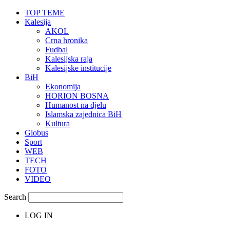
TOP TEME
Kalesija
AKOL
Crna hronika
Fudbal
Kalesijska raja
Kalesijske institucije
BiH
Ekonomija
HORION BOSNA
Humanost na djelu
Islamska zajednica BiH
Kultura
Globus
Sport
WEB
TECH
FOTO
VIDEO
Search
LOG IN