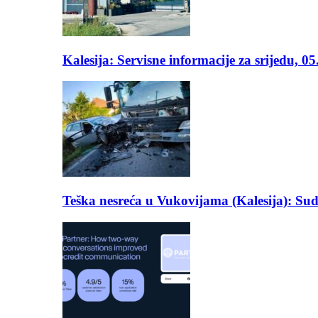
Kalesija: Servisne informacije za srijedu, 0
Teška nesreća u Vukovijama (Kalesija): Suda