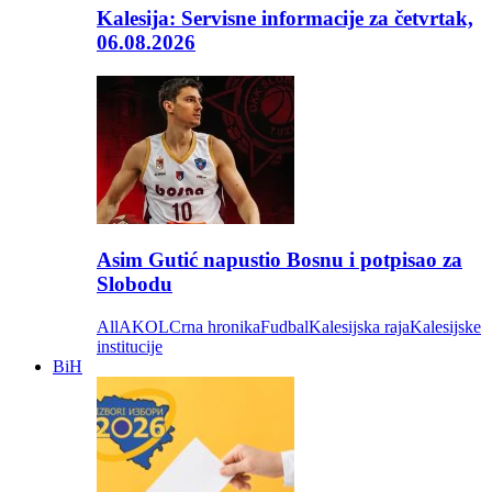
Kalesija: Servisne informacije za četvrtak,
06.08.2026
Asim Gutić napustio Bosnu i potpisao za
Slobodu
All
AKOL
Crna hronika
Fudbal
Kalesijska raja
Kalesijske
institucije
BiH