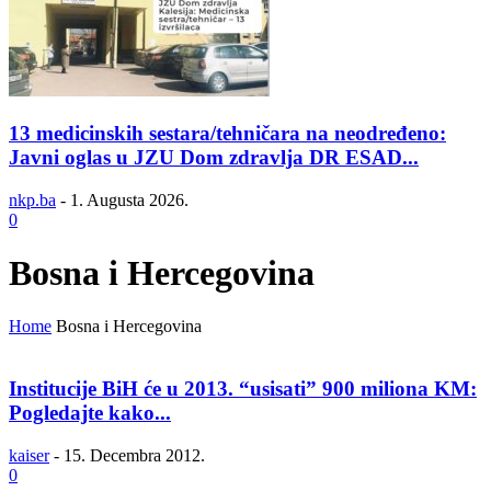
13 medicinskih sestara/tehničara na neodređeno:
Javni oglas u JZU Dom zdravlja DR ESAD...
nkp.ba
-
1. Augusta 2026.
0
Bosna i Hercegovina
Home
Bosna i Hercegovina
Institucije BiH će u 2013. “usisati” 900 miliona KM:
Pogledajte kako...
kaiser
-
15. Decembra 2012.
0