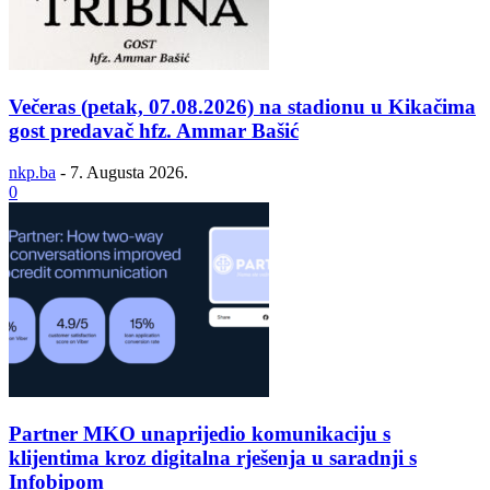
Večeras (petak, 07.08.2026) na stadionu u Kikačima
gost predavač hfz. Ammar Bašić
nkp.ba
-
7. Augusta 2026.
0
Partner MKO unaprijedio komunikaciju s
klijentima kroz digitalna rješenja u saradnji s
Infobipom