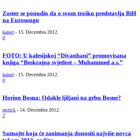
Zoster se ponudio da o svom trošku predstavlja BiH
na Eurosongu
kaiser
-
15. Decembra 2012.
0
FOTO: U kalesijskoj “Divanhani” promovisana
knjiga “Beskrajna svjetlost – Muhammed a.s.”
kaiser
-
15. Decembra 2012.
0
Horion Bosna: Odakle ljiljani na grbu Bosne?
nezir.k
-
14. Decembra 2012.
2
Saznajte koja će zanimanja donositi najviše novca