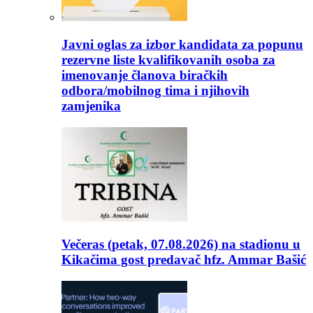
Javni oglas za izbor kandidata za popunu
rezervne liste kvalifikovanih osoba za
imenovanje članova biračkih
odbora/mobilnog tima i njihovih
zamjenika
Večeras (petak, 07.08.2026) na stadionu u
Kikačima gost predavač hfz. Ammar Bašić