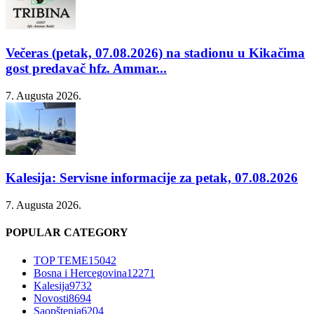
Večeras (petak, 07.08.2026) na stadionu u Kikačima
gost predavač hfz. Ammar...
7. Augusta 2026.
Kalesija: Servisne informacije za petak, 07.08.2026
7. Augusta 2026.
POPULAR CATEGORY
TOP TEME
15042
Bosna i Hercegovina
12271
Kalesija
9732
Novosti
8694
Saopštenja
6204