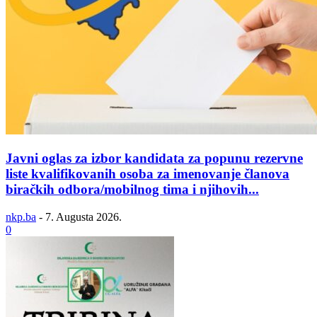
Javni oglas za izbor kandidata za popunu rezervne
liste kvalifikovanih osoba za imenovanje članova
biračkih odbora/mobilnog tima i njihovih...
nkp.ba
-
7. Augusta 2026.
0