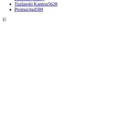
Tuzlanski Kanton
5628
Promocija
4589
©