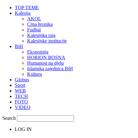
TOP TEME
Kalesija
AKOL
Crna hronika
Fudbal
Kalesijska raja
Kalesijske institucije
BiH
Ekonomija
HORION BOSNA
Humanost na djelu
Islamska zajednica BiH
Kultura
Globus
Sport
WEB
TECH
FOTO
VIDEO
Search
LOG IN