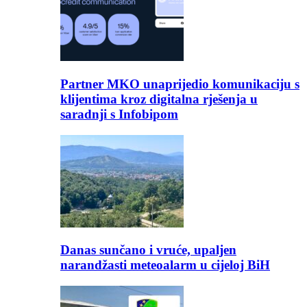
Partner MKO unaprijedio komunikaciju s
klijentima kroz digitalna rješenja u
saradnji s Infobipom
Danas sunčano i vruće, upaljen
narandžasti meteoalarm u cijeloj BiH