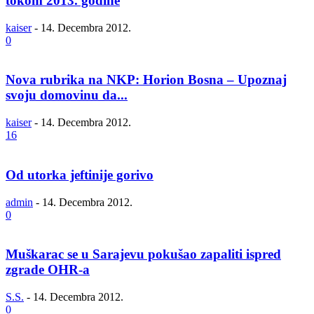
tokom 2013. godine
kaiser
-
14. Decembra 2012.
0
Nova rubrika na NKP: Horion Bosna – Upoznaj
svoju domovinu da...
kaiser
-
14. Decembra 2012.
16
Od utorka jeftinije gorivo
admin
-
14. Decembra 2012.
0
Muškarac se u Sarajevu pokušao zapaliti ispred
zgrade OHR-a
S.S.
-
14. Decembra 2012.
0