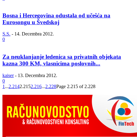
Bosna i Hercegovina odustala od učešća na
Eurosongu u Švedskoj
S.S.
-
14. Decembra 2012.
0
Za neuklanjanje ledenica sa privatnih objekata
kazna 300 KM, vlasnicima poslovnih...
kaiser
-
13. Decembra 2012.
0
1
...
2.214
2.215
2.216
...
2.228
Page 2.215 of 2.228