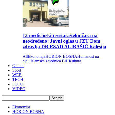
13 medicinskih sestara/tehničara na
neodređeno: Javni oglas u JZU Dom
zdravlja DR ESAD ALIBAŠIĆ Kalesija
All
Ekonomija
HORION BOSNA
Humanost na
djelu
Islamska zajednica BiH
Kultura
Globus
Sport
WEB
TECH
FOTO
VIDEO
Ekonomija
HORION BOSNA