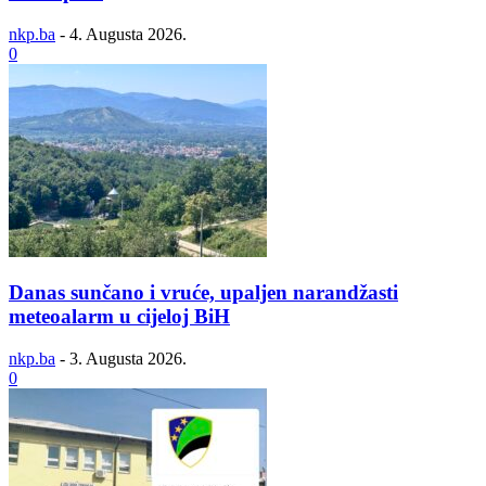
nkp.ba
-
4. Augusta 2026.
0
Danas sunčano i vruće, upaljen narandžasti
meteoalarm u cijeloj BiH
nkp.ba
-
3. Augusta 2026.
0