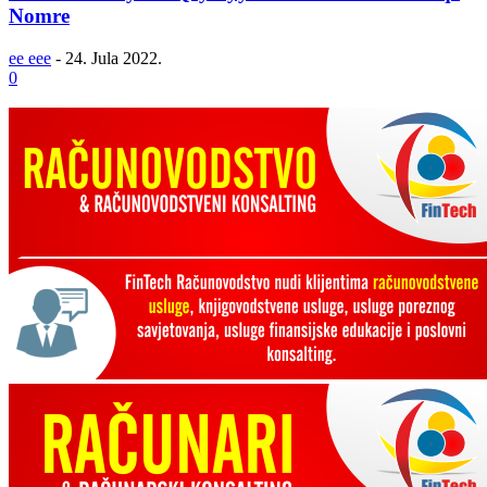
Nomre
ee eee
-
24. Jula 2022.
0