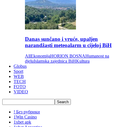
Danas sunčano i vruće, upaljen
narandžasti meteoalarm u cijeloj BiH
All
Ekonomija
HORION BOSNA
Humanost na
djelu
Islamska zajednica BiH
Kultura
Globus
Sport
WEB
TECH
FOTO
VIDEO
! Без рубрики
1Win Casino
1xbet apk