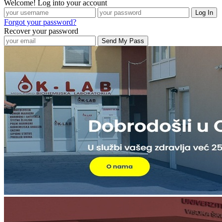
Welcome! Log into your account
Forgot your password?
Recover your password