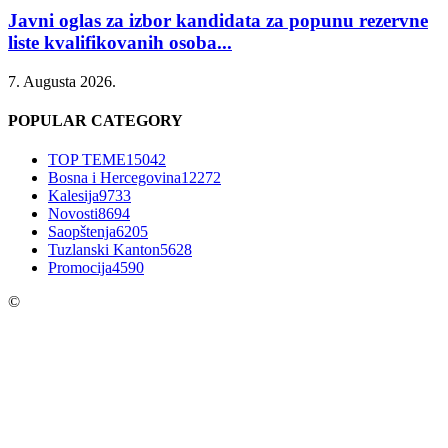
Javni oglas za izbor kandidata za popunu rezervne
liste kvalifikovanih osoba...
7. Augusta 2026.
POPULAR CATEGORY
TOP TEME
15042
Bosna i Hercegovina
12272
Kalesija
9733
Novosti
8694
Saopštenja
6205
Tuzlanski Kanton
5628
Promocija
4590
©