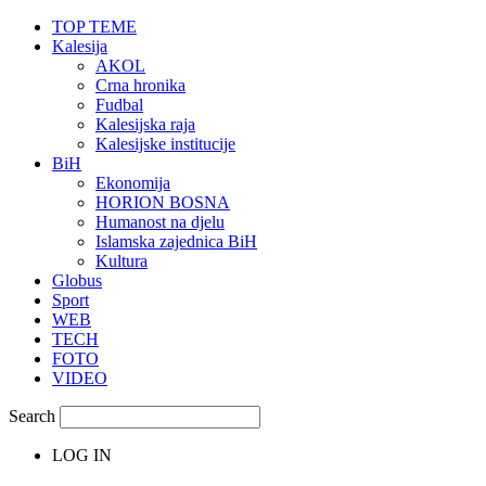
TOP TEME
Kalesija
AKOL
Crna hronika
Fudbal
Kalesijska raja
Kalesijske institucije
BiH
Ekonomija
HORION BOSNA
Humanost na djelu
Islamska zajednica BiH
Kultura
Globus
Sport
WEB
TECH
FOTO
VIDEO
Search
LOG IN