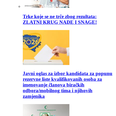
Trke koje se ne trče zbog rezultata:
ZLATNI KRUG NADE I SNAGE!
Javni oglas za izbor kandidata za popunu
rezervne liste kvalifikovanih osoba za
imenovanje članova biračkih
odbora/mobilnog tima i njihovih
zamjenika