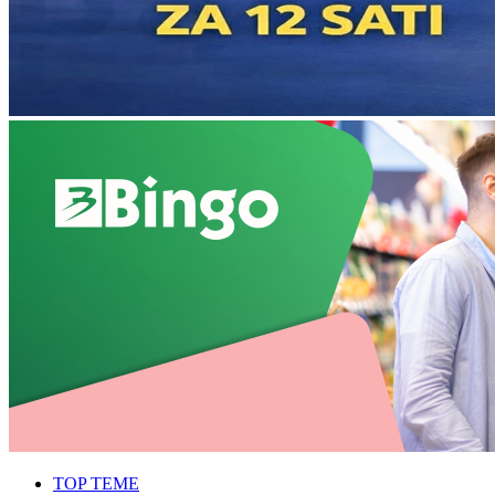
TOP TEME