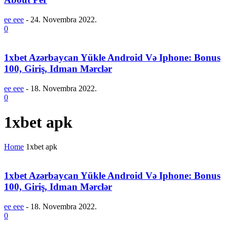
ee eee
-
24. Novembra 2022.
0
1xbet Azərbaycan Yükle Android Və Iphone: Bonus
100, Giriş, Idman Mərclər
ee eee
-
18. Novembra 2022.
0
1xbet apk
Home
1xbet apk
1xbet Azərbaycan Yükle Android Və Iphone: Bonus
100, Giriş, Idman Mərclər
ee eee
-
18. Novembra 2022.
0