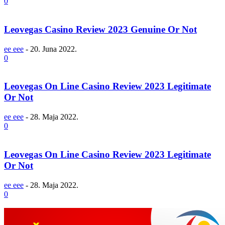
0
Leovegas Casino Review 2023 Genuine Or Not
ee eee
-
20. Juna 2022.
0
Leovegas On Line Casino Review 2023 Legitimate
Or Not
ee eee
-
28. Maja 2022.
0
Leovegas On Line Casino Review 2023 Legitimate
Or Not
ee eee
-
28. Maja 2022.
0