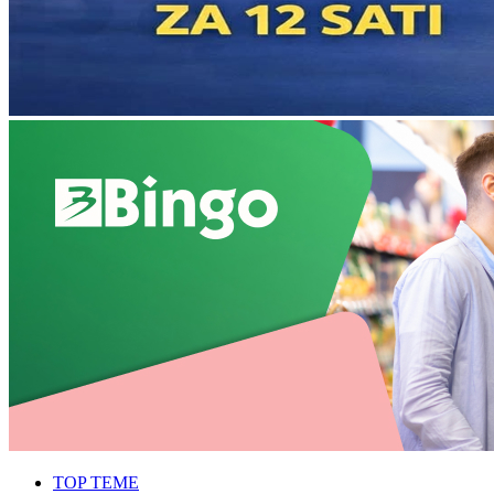
TOP TEME