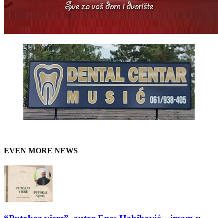
EVEN MORE NEWS