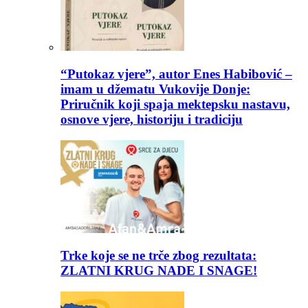
“Putokaz vjere”, autor Enes Habibović –
imam u džematu Vukovije Donje:
Priručnik koji spaja mektepsku nastavu,
osnove vjere, historiju i tradiciju
Trke koje se ne trče zbog rezultata:
ZLATNI KRUG NADE I SNAGE!