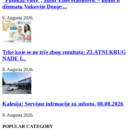
“Putokaz vjere”, autor Enes Habibović – imam u
džematu Vukovije Donje:...
9. Augusta 2026.
Trke koje se ne trče zbog rezultata: ZLATNI KRUG
NADE I...
8. Augusta 2026.
Kalesija: Servisne infrmacije za subotu, 08.08.2026
8. Augusta 2026.
POPULAR CATEGORY