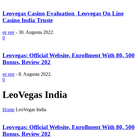
Leovegas Casino Evaluation ️ Leovegas On Line
Casino India Truste
ee eee
-
30. Augusta 2022.
0
Leovegas: Official Website, Enrollment With 80, 500
Bonus, Review 202
ee eee
-
8. Augusta 2022.
0
LeoVegas India
Home
LeoVegas India
Leovegas: Official Website, Enrollment With 80, 500
Bonus, Review 202