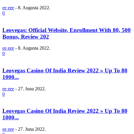
ee eee
-
8. Augusta 2022.
0
Leovegas: Official Website, Enrollment With 80, 500
Bonus, Review 202
ee eee
-
8. Augusta 2022.
0
Leovegas Casino Of India Review 2022 » Up To 80
1000...
ee eee
-
27. Juna 2022.
0
Leovegas Casino Of India Review 2022 » Up To 80
1000...
ee eee
-
27. Juna 2022.