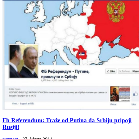
Fb Referendum: Traže od Putina da Srbiju pripoji
Rusiji!