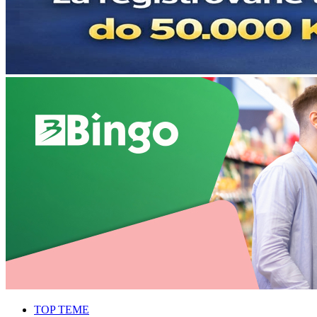
TOP TEME