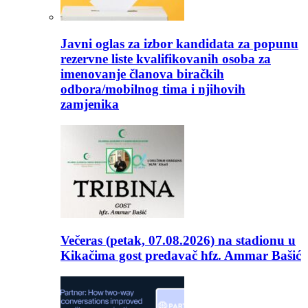
Javni oglas za izbor kandidata za popunu
rezervne liste kvalifikovanih osoba za
imenovanje članova biračkih
odbora/mobilnog tima i njihovih
zamjenika
Večeras (petak, 07.08.2026) na stadionu u
Kikačima gost predavač hfz. Ammar Bašić