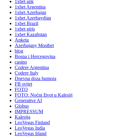
1xbet apk
1xbet Argentina
1xbet Azerbajan
1xbet Azerbaydjan
1xbet Brazil
1xbet giriş
1xbet Kazahstan
Anketa
Azerbajany Mostbet
blog
Bosna i Hercegovina
casino
Codere Argentina
Codere Italy
Dnevna doza humora
FB svijet
FOTO
FOTO: Noćni život u Kalesiji
Generative AI
Globus
IMPRESSUM
Kalesija
LeoVegas Finland
LeoVegas India
LeoVegas Irland