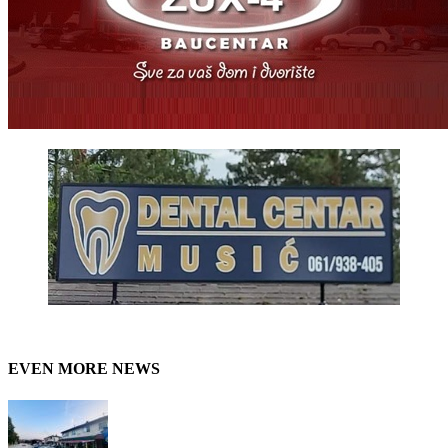
EVEN MORE NEWS