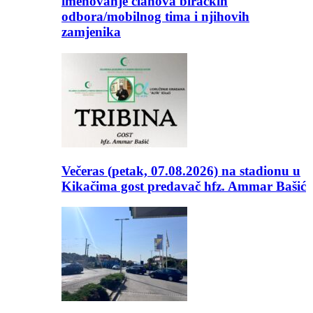
imenovanje članova biračkih
odbora/mobilnog tima i njihovih
zamjenika
Večeras (petak, 07.08.2026) na stadionu u
Kikačima gost predavač hfz. Ammar Bašić