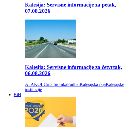
Kalesija: Servisne informacije za petak,
07.08.2026
Kalesija: Servisne informacije za četvrtak,
06.08.2026
All
AKOL
Crna hronika
Fudbal
Kalesijska raja
Kalesijske
institucije
BiH