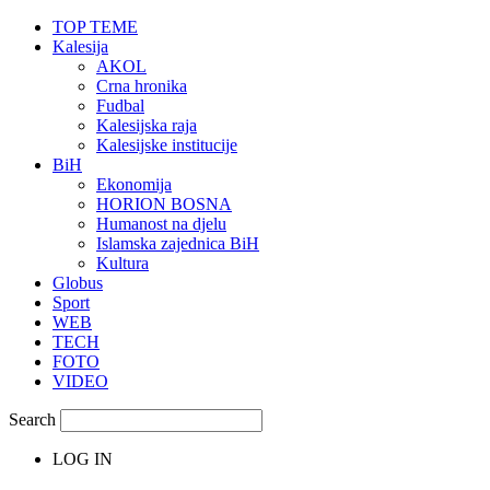
TOP TEME
Kalesija
AKOL
Crna hronika
Fudbal
Kalesijska raja
Kalesijske institucije
BiH
Ekonomija
HORION BOSNA
Humanost na djelu
Islamska zajednica BiH
Kultura
Globus
Sport
WEB
TECH
FOTO
VIDEO
Search
LOG IN