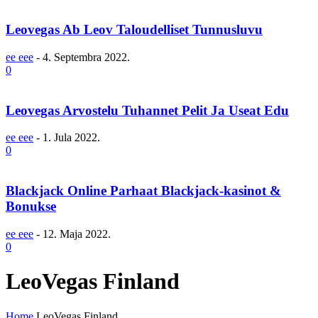
Leovegas Ab Leov Taloudelliset Tunnusluvu
ee eee
-
4. Septembra 2022.
0
Leovegas Arvostelu Tuhannet Pelit Ja Useat Edu
ee eee
-
1. Jula 2022.
0
Blackjack Online Parhaat Blackjack-kasinot &
Bonukse
ee eee
-
12. Maja 2022.
0
LeoVegas Finland
Home
LeoVegas Finland