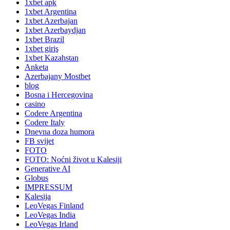
1xbet apk
1xbet Argentina
1xbet Azerbajan
1xbet Azerbaydjan
1xbet Brazil
1xbet giriş
1xbet Kazahstan
Anketa
Azerbajany Mostbet
blog
Bosna i Hercegovina
casino
Codere Argentina
Codere Italy
Dnevna doza humora
FB svijet
FOTO
FOTO: Noćni život u Kalesiji
Generative AI
Globus
IMPRESSUM
Kalesija
LeoVegas Finland
LeoVegas India
LeoVegas Irland