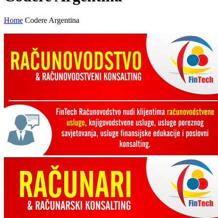
Home
Codere Argentina