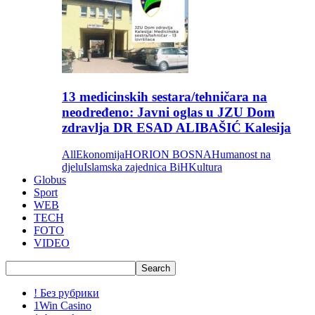
13 medicinskih sestara/tehničara na
neodređeno: Javni oglas u JZU Dom
zdravlja DR ESAD ALIBAŠIĆ Kalesija
All
Ekonomija
HORION BOSNA
Humanost na
djelu
Islamska zajednica BiH
Kultura
Globus
Sport
WEB
TECH
FOTO
VIDEO
! Без рубрики
1Win Casino