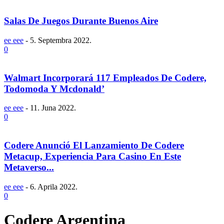
Salas De Juegos Durante Buenos Aire
ee eee
-
5. Septembra 2022.
0
Walmart Incorporará 117 Empleados De Codere,
Todomoda Y Mcdonald’
ee eee
-
11. Juna 2022.
0
Codere Anunció El Lanzamiento De Codere
Metacup, Experiencia Para Casino En Este
Metaverso...
ee eee
-
6. Aprila 2022.
0
Codere Argentina