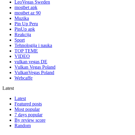
LeoVegas Sweden
mostbet apk
mostbet az 90
Muzika
Pin Up Peru
PinUp apk
Reakcija
Sport
Tehnologija i nauka
TOP TEME
VIDEO
vulkan vegas DE
Vulkan Vegas Poland
VulkanVegas Poland
Webcaffe
Latest
Latest
Featured posts
Most popular
7 days popular
By review score
Random