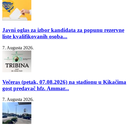
Javni oglas za izbor kandidata za popunu rezervne
liste kvalifikovanih osoba...
7. Augusta 2026.
Večeras (petak, 07.08.2026) na stadionu u Kikačima
gost predavač hfz. Ammar...
7. Augusta 2026.