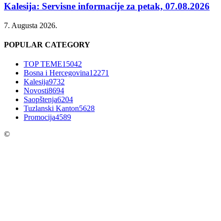
Kalesija: Servisne informacije za petak, 07.08.2026
7. Augusta 2026.
POPULAR CATEGORY
TOP TEME
15042
Bosna i Hercegovina
12271
Kalesija
9732
Novosti
8694
Saopštenja
6204
Tuzlanski Kanton
5628
Promocija
4589
©