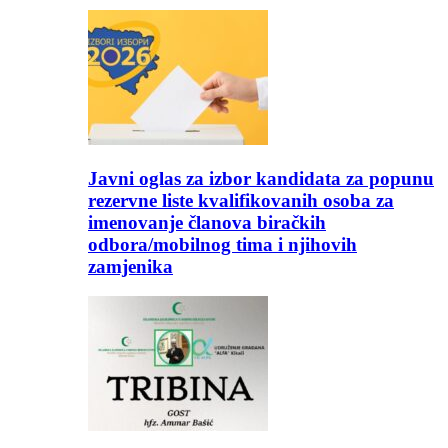
Javni oglas za izbor kandidata za popunu
rezervne liste kvalifikovanih osoba za
imenovanje članova biračkih
odbora/mobilnog tima i njihovih
zamjenika