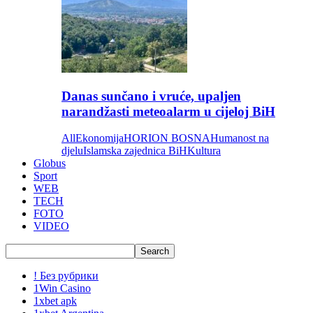
Danas sunčano i vruće, upaljen
narandžasti meteoalarm u cijeloj BiH
All
Ekonomija
HORION BOSNA
Humanost na
djelu
Islamska zajednica BiH
Kultura
Globus
Sport
WEB
TECH
FOTO
VIDEO
! Без рубрики
1Win Casino
1xbet apk