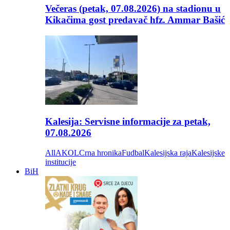
Večeras (petak, 07.08.2026) na stadionu u
Kikačima gost predavač hfz. Ammar Bašić
Kalesija: Servisne informacije za petak,
07.08.2026
All
AKOL
Crna hronika
Fudbal
Kalesijska raja
Kalesijske
institucije
BiH