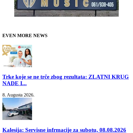
EVEN MORE NEWS
Trke koje se ne trče zbog rezultata: ZLATNI KRUG
NADE I...
8. Augusta 2026.
Kalesija: Servisne infrmacije za subotu, 08.08.2026