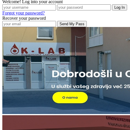
Welcome! Log into your account
Forgot your password?
Recover your password