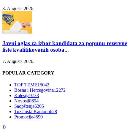
8. Augusta 2026.
Javni oglas za izbor kandidata za popunu rezervne
liste kvalifikovanih osoba...
7. Augusta 2026.
POPULAR CATEGORY
TOP TEME
15042
Bosna i Hercegovina
12272
Kalesija
9733
Novosti
8694
Saopštenja
6205
Tuzlanski Kanton
5628
Promocija
4590
©