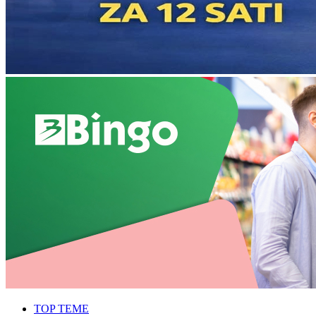
TOP TEME