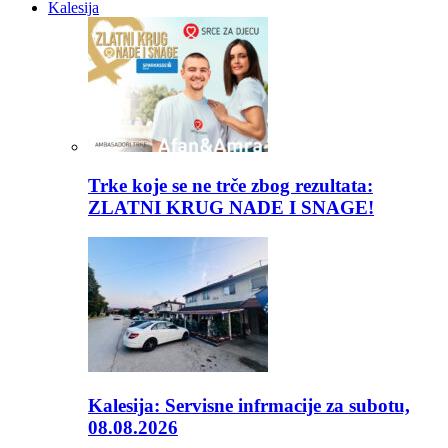
Kalesija
Trke koje se ne trče zbog rezultata:
ZLATNI KRUG NADE I SNAGE!
Kalesija: Servisne infrmacije za subotu,
08.08.2026