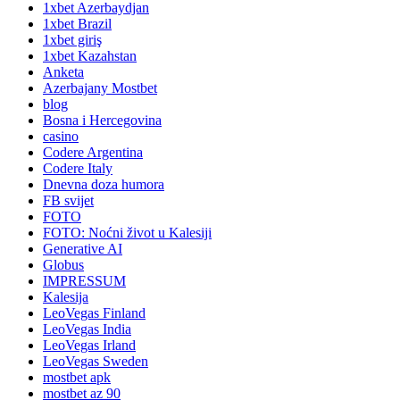
1xbet Azerbaydjan
1xbet Brazil
1xbet giriş
1xbet Kazahstan
Anketa
Azerbajany Mostbet
blog
Bosna i Hercegovina
casino
Codere Argentina
Codere Italy
Dnevna doza humora
FB svijet
FOTO
FOTO: Noćni život u Kalesiji
Generative AI
Globus
IMPRESSUM
Kalesija
LeoVegas Finland
LeoVegas India
LeoVegas Irland
LeoVegas Sweden
mostbet apk
mostbet az 90