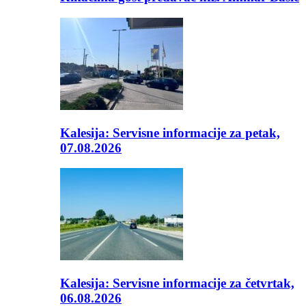
Kalesija: Servisne informacije za petak,
07.08.2026
Kalesija: Servisne informacije za četvrtak,
06.08.2026