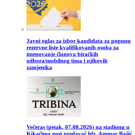
Javni oglas za izbor kandidata za popunu
rezervne liste kvalifikovanih osoba za
imenovanje članova biračkih
odbora/mobilnog tima i njihovih
zamjenika
Večeras (petak, 07.08.2026) na stadionu u
Kikačima gost predavač hfz. Ammar Bašić