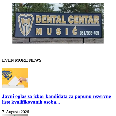
EVEN MORE NEWS
Javni oglas za izbor kandidata za popunu rezervne
liste kvalifikovanih osoba...
7. Augusta 2026.