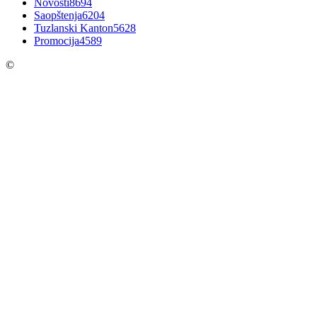
Novosti
8694
Saopštenja
6204
Tuzlanski Kanton
5628
Promocija
4589
©