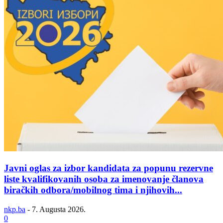
Javni oglas za izbor kandidata za popunu rezervne
liste kvalifikovanih osoba za imenovanje članova
biračkih odbora/mobilnog tima i njihovih...
nkp.ba
-
7. Augusta 2026.
0